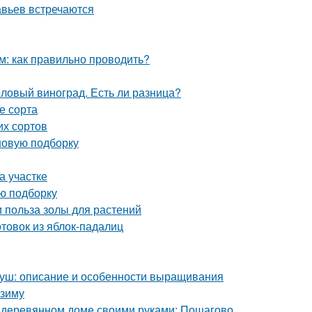
авьев встречаются
м: как правильно проводить?
толовый виноград. Есть ли разница?
е сорта
их сортов
 новую подборку
на участке
ую подборку
и польза золы для растений
отовок из яблок-падалиц
груш: описание и особенности выращивания
 зиму
в деревянном доме своими руками: Пошагово