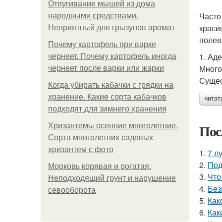
Отпугивание мышей из дома
Часто
народными средствами.
краси
Неприятный для грызунов аромат
полев
Почему картофель при варке
1. Ад
чернеет. Почему картофель иногда
Много
чернеет после варки или жарки
Сущес
Когда убирать кабачки с грядки на
хранение. Какие сорта кабачков
читат
подходят для зимнего хранения
Пос
Хризантемы осенние многолетние.
Сорта многолетних садовых
хризантем с фото
1.
7 л
2.
Под
Морковь корявая и рогатая.
3.
Что
Неподходящий грунт и нарушение
4.
Без
севооборота
5.
Как
6.
Как