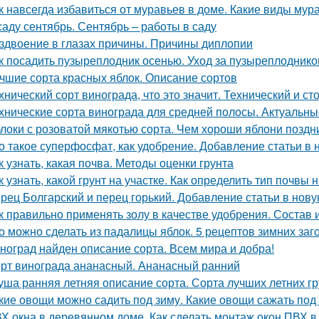
к навсегда избавиться от муравьев в доме. Какие виды мур
саду сентябрь. Сентябрь – работы в саду
здвоение в глазах причины. Причины диплопии
к посадить пузыреплодник осенью. Уход за пузыреплоднико
чшие сорта красных яблок. Описание сортов
хнический сорт винограда, что это значит. Технический и с
хнические сорта винограда для средней полосы. Актуальны
локи с розоватой мякотью сорта. Чем хороши яблони поздн
о такое суперфосфат, как удобрение. Добавление статьи в
к узнать, какая почва. Методы оценки грунта
к узнать, какой грунт на участке. Как определить тип почвы 
рец Болгарский и перец горький. Добавление статьи в нов
к правильно применять золу в качестве удобрения. Состав 
о можно сделать из падалицы яблок. 5 рецептов зимних заг
ноград найден описание сорта. Всем мира и добра!
рт винограда ананасный. Ананасный ранний
уша ранняя летняя описание сорта. Сорта лучших летних 
кие овощи можно садить под зиму. Какие овощи сажать под
Х окна в деревянном доме. Как сделать монтаж окон ПВХ 