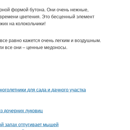
ерной формой бутона. Они очень нежные,
 времени цветения. Это бесценный элемент
жих на колокольчики!
все равно кажется очень легким и воздушным.
ти все они – ценные медоносы.
оголетники для сада и дачного участка
з дочерних луковиц
ой запах отпугивает мышей