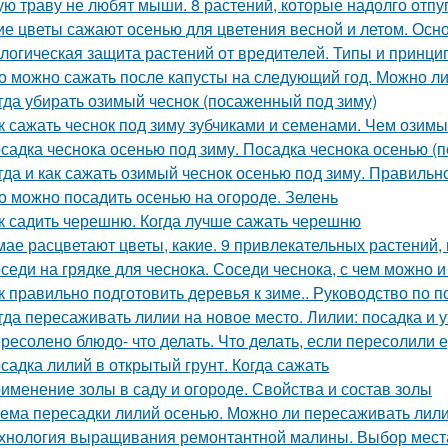
ую траву не любят мыши. 8 растений, которые надолго отпу
ие цветы сажают осенью для цветения весной и летом. Ос
логическая защита растений от вредителей. Типы и принц
о можно сажать после капусты на следующий год. Можно ли
гда убирать озимый чеснок (посаженный под зиму)
к сажать чеснок под зиму зубчиками и семенами. Чем озимы
садка чеснока осенью под зиму. Посадка чеснока осенью (п
гда и как сажать озимый чеснок осенью под зиму. Правиль
о можно посадить осенью на огороде. Зелень
к садить черешню. Когда лучше сажать черешню
мае расцветают цветы, какие. 9 привлекательных растений,
седи на грядке для чеснока. Соседи чеснока, с чем можно 
к правильно подготовить деревья к зиме.. Руководство по п
гда пересаживать лилии на новое место. Лилии: посадка и 
ресолено блюдо- что делать. Что делать, если пересолили 
садка лилий в открытый грунт. Когда сажать
именение золы в саду и огороде. Свойства и состав золы
ема пересадки лилий осенью. Можно ли пересаживать лили
хнология выращивания ремонтантной малины. Выбор мест