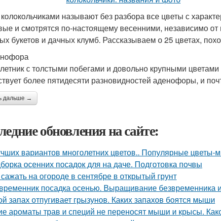
 колокольчиками называют без разбора все цветы с характ
вые и смотрятся по-настоящему весенними, независимо от
ых букетов и дачных клумб. Рассказываем о 25 цветах, похо
енофора
летник с толстыми побегами и довольно крупными цветами 
твует более пятидесяти разновидностей аденофоры, и поч
ь дальше →
ледние обновления на сайте:
учших вариантов многолетних цветов.. Популярные цветы-мн
борка осенних посадок для на даче. Подготовка почвы
 сажать на огороде в сентябре в открытый грунт
временник посадка осенью. Выращивание безвременника и
ой запах отпугивает грызунов. Каких запахов боятся мыши
ие ароматы трав и специй не переносят мыши и крысы. Как