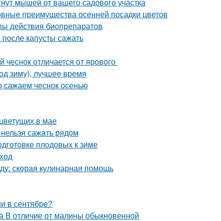
гнут мышей от вашего садового участка
новные преимущества осенней посадки цветов
ипы действия биопрепаратов
 после капусты сажать
й чеснок отличается от ярового
од зиму), лучшее время
но сажаем чеснок осенью
 цветущих в мае
и нельзя сажать рядом
одготовке плодовых к зиме
уход
еду: скорая кулинарная помощь
и в сентябре?
а В отличие от малины обыкновенной