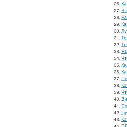
26.
Ка
27.
В 
28.
Ра
29.
Ка
30.
Лу
31.
Те
32.
Те
33.
Яб
34.
Чт
35.
Ка
36.
Ка
37.
Пе
38.
Ка
39.
Чт
40.
Ви
41.
Со
42.
Гр
43.
Ка
44.
ПВ