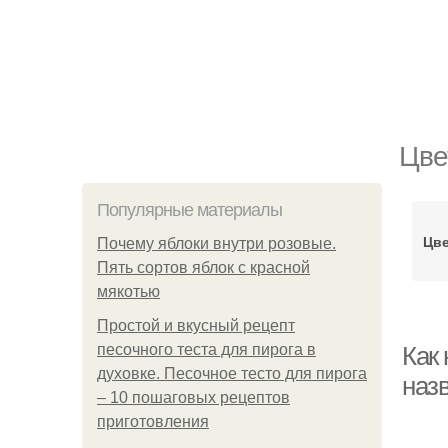
Цве
Популярные материалы
Цве
Почему яблоки внутри розовые.
Пять сортов яблок с красной
мякотью
Простой и вкусный рецепт
песочного теста для пирога в
Как 
духовке. Песочное тесто для пирога
наз
– 10 пошаговых рецептов
приготовления