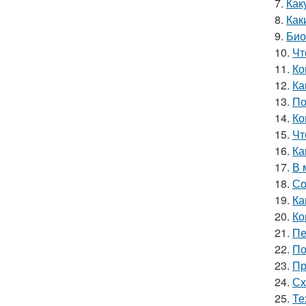
7.
Как
8.
Как
9.
Био
10.
Чт
11.
Ко
12.
Ка
13.
По
14.
Ко
15.
Чт
16.
Ка
17.
В 
18.
Со
19.
Ка
20.
Ко
21.
Пе
22.
По
23.
Пр
24.
Сх
25.
Те