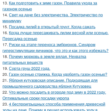
13.
Как подготовить к зиме газон. Правила ухода за
газоном осенью
14.
Свет на даче без электричества. Электричество по
минимуму
15.
Посадка лилий в открытый грунт. Когда сажать
16.
Когда лучше пересаживать лилии весной или осенью.
Пересадка осенью
17.
Риски на этапе переноса эмбрионов. Синдром
гиперстимуляции яичников, что это и как этого избежать?
18.
Почему морковь в земле вялая. Нехватка
питательных веществ
19.
Сорта груш 2022 года.
20.
Газон осенью стрижка. Когда удобрять газон осенью?
21.
Яблоня кутузовская описание. Подходящая для
промышленного садоводства яблоня Кутузовец
22.
Что можно посадить в огороде под зиму в 2022 году.
Оптимальные сроки посадки укропа
23.
4 беспроигрышных способа применения древесной
золы на даче. Почему я решил использовать золу в