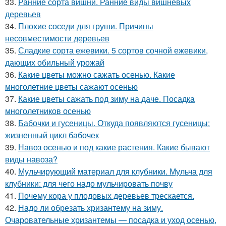
33.
Ранние сорта вишни. Ранние виды вишневых
деревьев
34.
Плохие соседи для груши. Причины
несовместимости деревьев
35.
Сладкие сорта ежевики. 5 сортов сочной ежевики,
дающих обильный урожай
36.
Какие цветы можно сажать осенью. Какие
многолетние цветы сажают осенью
37.
Какие цветы сажать под зиму на даче. Посадка
многолетников осенью
38.
Бабочки и гусеницы. Откуда появляются гусеницы:
жизненный цикл бабочек
39.
Навоз осенью и под какие растения. Какие бывают
виды навоза?
40.
Мульчирующий материал для клубники. Мульча для
клубники: для чего надо мульчировать почву
41.
Почему кора у плодовых деревьев трескается.
42.
Надо ли обрезать хризантему на зиму.
Очаровательные хризантемы — посадка и уход осенью,