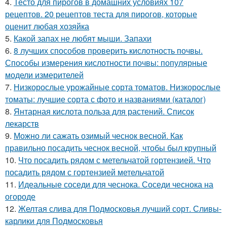
4.
Тесто для пирогов в домашних условиях 107
рецептов. 20 рецептов теста для пирогов, которые
оценит любая хозяйка
5.
Какой запах не любят мыши. Запахи
6.
8 лучших способов проверить кислотность почвы.
Способы измерения кислотности почвы: популярные
модели измерителей
7.
Низкорослые урожайные сорта томатов. Низкорослые
томаты: лучшие сорта с фото и названиями (каталог)
8.
Янтарная кислота польза для растений. Список
лекарств
9.
Можно ли сажать озимый чеснок весной. Как
правильно посадить чеснок весной, чтобы был крупный
10.
Что посадить рядом с метельчатой гортензией. Что
посадить рядом с гортензией метельчатой
11.
Идеальные соседи для чеснока. Соседи чеснока на
огороде
12.
Желтая слива для Подмосковья лучший сорт. Сливы-
карлики для Подмосковья