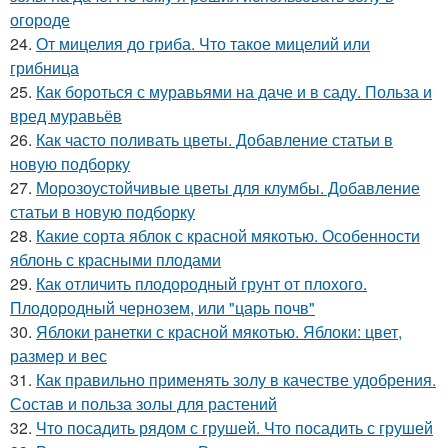
огороде
24.
От мицелия до гриба. Что такое мицелий или
грибница
25.
Как бороться с муравьями на даче и в саду. Польза и
вред муравьёв
26.
Как часто поливать цветы. Добавление статьи в
новую подборку
27.
Морозоустойчивые цветы для клумбы. Добавление
статьи в новую подборку
28.
Какие сорта яблок с красной мякотью. Особенности
яблонь с красными плодами
29.
Как отличить плодородный грунт от плохого.
Плодородный чернозем, или "царь почв"
30.
Яблоки ранетки с красной мякотью. Яблоки: цвет,
размер и вес
31.
Как правильно применять золу в качестве удобрения.
Состав и польза золы для растений
32.
Что посадить рядом с грушей. Что посадить с грушей