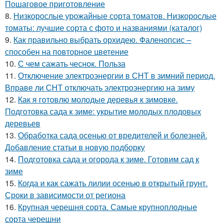
Пошаговое приготовление
8.
Низкорослые урожайные сорта томатов. Низкорослые
томаты: лучшие сорта с фото и названиями (каталог)
9.
Как правильно выбрать орхидею. Фаленопсис –
способен на повторное цветение
10.
С чем сажать чеснок. Польза
11.
Отключение электроэнергии в СНТ в зимний период.
Вправе ли СНТ отключать электроэнергию на зиму
12.
Как я готовлю молодые деревья к зимовке.
Подготовка сада к зиме: укрытие молодых плодовых
деревьев
13.
Обработка сада осенью от вредителей и болезней.
Добавление статьи в новую подборку
14.
Подготовка сада и огорода к зиме. Готовим сад к
зиме
15.
Когда и как сажать лилии осенью в открытый грунт.
Сроки в зависимости от региона
16.
Крупная черешня сорта. Самые крупноплодные
сорта черешни