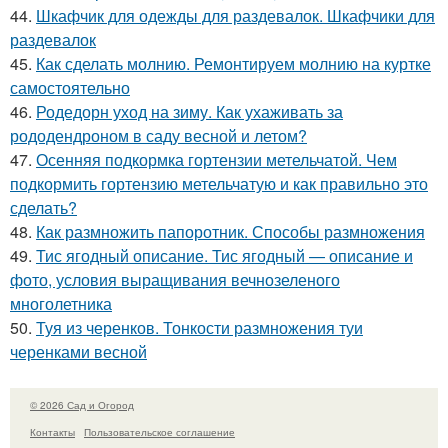
44.
Шкафчик для одежды для раздевалок. Шкафчики для
раздевалок
45.
Как сделать молнию. Ремонтируем молнию на куртке
самостоятельно
46.
Родедорн уход на зиму. Как ухаживать за
рододендроном в саду весной и летом?
47.
Осенняя подкормка гортензии метельчатой. Чем
подкормить гортензию метельчатую и как правильно это
сделать?
48.
Как размножить папоротник. Способы размножения
49.
Тис ягодный описание. Тис ягодный — описание и
фото, условия выращивания вечнозеленого
многолетника
50.
Туя из черенков. Тонкости размножения туи
черенками весной
© 2026 Сад и Огород
Контакты
Пользовательское соглашение