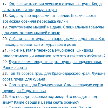
17.
Когда сажать лилии осенью в открытый грунт. Когда
сажать лилии под зиму в грунт
18.
Когда лучше пересаживать лилии. В какие сроки
возможна осенняя пересадка лилий
19.
Уничтожение мышей на даче. Специальные гранулы
для уничтожения мышей и крыс
20.
Избавиться от муравьев народными средствами. Как
навсегда избавиться от муравьев в доме
21.
Риски на этапе переноса эмбрионов. Синдром
гиперстимуляции яичников, что это и как этого избежать?
22.
Лучшие самоплодные сорта груш для подмосковья.
Ранние сорта
23.
Топ 19 сортов груш для Краснодарского края. Лучшие
сорта груши для кубани
24.
Сорта груш для Подмосковья. Самые сладкие сорта
груши для Подмосковья
25.
Что посадить осенью под зиму. Что посадить под
зиму? Какие овощи и цветы сеять осенью?
26.
Почему картофель при варке чернеет. Почему