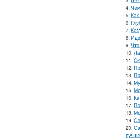
3.
Без
4.
Чем
5.
Как
6.
Глу
7.
Ког
8.
Иде
9.
Что
10.
Ла
11.
Ок
12.
По
13.
По
14.
Му
15.
Мо
16.
Ка
17.
По
18.
Мо
19.
Со
20.
Са
лучш