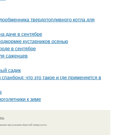
лообменника твердотопливного котла для
на даче в сентябре
подкормке кустарников осенью
ороде в сентябре
для саженцев
ный садик
спанбонд: что это такое и где применяется в
в
ноголетники к зиме
язь
решено при указании обратной гиперссылки.