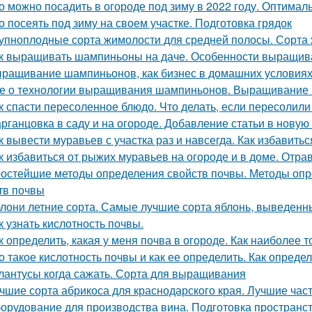
о можно посадить в огороде под зиму в 2022 году. Оптимал
о посеять под зиму на своем участке. Подготовка грядок
упноплодные сорта жимолости для средней полосы. Сорта 
к выращивать шампиньоны на даче. Особенности выращив
ращивание шампиньонов, как бизнес в домашних условиях
е о технологии выращивания шампиньонов. Выращивание
к спасти пересоленное блюдо. Что делать, если пересолил
рганцовка в саду и на огороде. Добавление статьи в новую
к вывести муравьев с участка раз и навсегда. Как избавитьс
к избавиться от рыжих муравьев на огороде и в доме. От
остейшие методы определения свойств почвы. Методы опр
тв почвы
лони летние сорта. Самые лучшие сорта яблонь, выведенн
к узнать кислотность почвы.
к определить, какая у меня почва в огороде. Как наиболее 
о такое кислотность почвы и как ее определить. Как опред
лантусы когда сажать. Сорта для выращивания
чшие сорта абрикоса для краснодарского края. Лучшие час
орудование для производства вина. Подготовка пространс