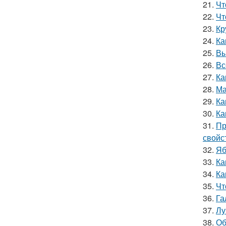
21.
Чт
22.
Чт
23.
Кр
24.
Ка
25.
Вы
26.
Вс
27.
Ка
28.
Ма
29.
Ка
30.
Ка
31.
Пр
свойс
32.
Яб
33.
Ка
34.
Ка
35.
Чт
36.
Га
37.
Лу
38.
Об