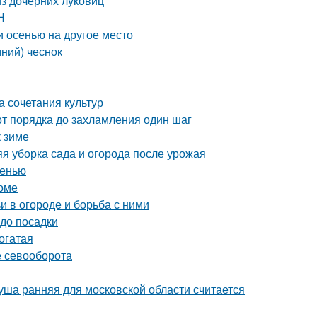
з дочерних луковиц
Н
и осенью на другое место
ний) чеснок
а сочетания культур
от порядка до захламления один шаг
к зиме
яя уборка сада и огорода после урожая
сенью
оме
и в огороде и борьба с ними
 до посадки
огатая
е севооборота
уша ранняя для московской области считается