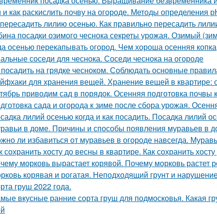
временник посадка осенью. Выращивание безвременника и
 и как раскислить почву на огороде. Методы определения р
 пересадить лилию осенью. Как правильно пересадить лили
бина посадки озимого чеснока секреты урожая. Озимый (зим
да осенью перекапывать огород. Чем хороша осенняя копка
альные соседи для чеснока. Соседи чеснока на огороде
 посадить на грядке чесноком. Соблюдать основные правил
йфхаки для хранения вещей. Хранение вещей в квартире: 
тябрь приводим сад в порядок. Осенняя подготовка почвы 
дготовка сада и огорода к зиме после сбора урожая. Осенн
садка лилий осенью когда и как посадить. Посадка лилий о
равьи в доме. Причины и способы появления муравьев в д
жно ли избавиться от муравьев в огороде навсегда. Муравь
к сохранить хосту до весны в квартире. Как сохранить хосту
чему морковь вырастает корявой. Почему морковь растет р
рковь корявая и рогатая. Неподходящий грунт и нарушени
рта груш 2022 года.
мые вкусные ранние сорта груш для подмосковья. Какая гр
ей