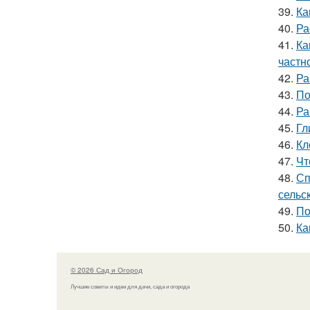
39.
Ка
40.
Ра
41.
Ка
частн
42.
Ра
43.
По
44.
Ра
45.
Гл
46.
Кл
47.
Чт
48.
Сп
сельс
49.
По
50.
Ка
© 2026 Сад и Огород
Лучшие советы и идеи для дачи, сада и огорода