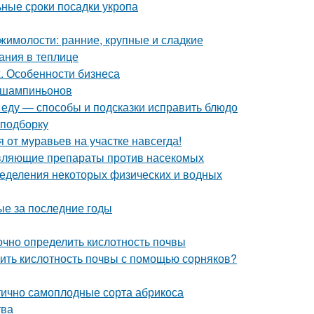
ьные сроки посадки укропа
жимолости: ранние, крупные и сладкие
ания в теплице
. Особенности бизнеса
 шампиньонов
и еду — способы и подсказки исправить блюдо
 подборку
я от муравьев на участке навсегда!
равляющие препараты против насекомых
еделения некоторых физических и водных
ые за последние годы
точно определить кислотность почвы
елить кислотность почвы с помощью сорняков?
тично самоплодные сорта абрикоса
тва