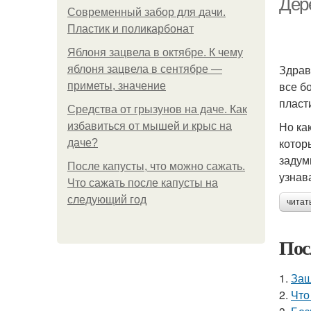
Дер
Современный забор для дачи.
Пластик и поликарбонат
Яблоня зацвела в октябре. К чему
Здрав
яблоня зацвела в сентябре —
все б
приметы, значение
пласт
Средства от грызунов на даче. Как
Но ка
избавиться от мышей и крыс на
котор
даче?
задум
После капусты, что можно сажать.
узнав
Что сажать после капусты на
следующий год
читат
Пос
1.
Защ
2.
Что