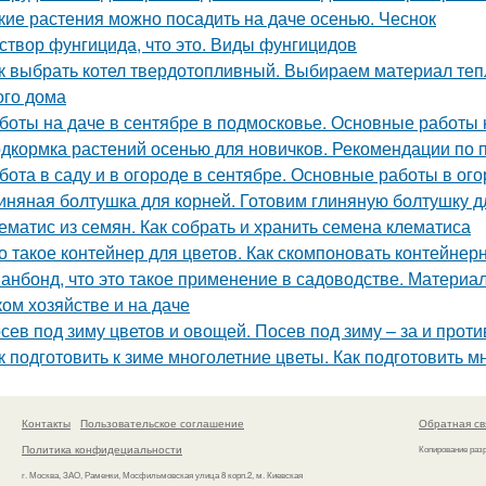
кие растения можно посадить на даче осенью. Чеснок
створ фунгицида, что это. Виды фунгицидов
к выбрать котел твердотопливный. Выбираем материал теп
ого дома
боты на даче в сентябре в подмосковье. Основные работы 
дкормка растений осенью для новичков. Рекомендации по 
бота в саду и в огороде в сентябре. Основные работы в ог
иняная болтушка для корней. Готовим глиняную болтушку 
ематис из семян. Как собрать и хранить семена клематиса
о такое контейнер для цветов. Как скомпоновать контейнер
анбонд, что это такое применение в садоводстве. Материал 
ком хозяйстве и на даче
сев под зиму цветов и овощей. Посев под зиму – за и проти
к подготовить к зиме многолетние цветы. Как подготовить м
Контакты
Пользовательское соглашение
Обратная св
Политика конфидециальности
Копирование раз
г. Москва, ЗАО, Раменки, Мосфильмовская улица 8 корп.2, м. Киевская