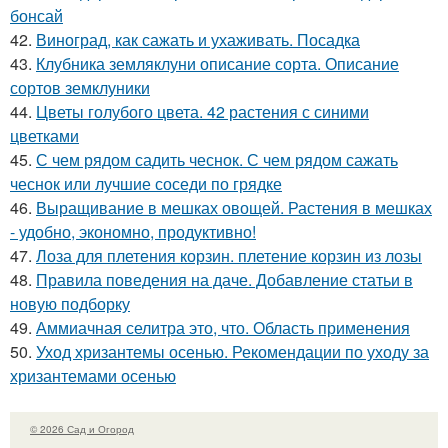
бонсай
42.
Виноград, как сажать и ухаживать. Посадка
43.
Клубника земляклуни описание сорта. Описание
сортов земклуники
44.
Цветы голубого цвета. 42 растения с синими
цветками
45.
С чем рядом садить чеснок. С чем рядом сажать
чеснок или лучшие соседи по грядке
46.
Выращивание в мешках овощей. Растения в мешках
- удобно, экономно, продуктивно!
47.
Лоза для плетения корзин. плетение корзин из лозы
48.
Правила поведения на даче. Добавление статьи в
новую подборку
49.
Аммиачная селитра это, что. Область применения
50.
Уход хризантемы осенью. Рекомендации по уходу за
хризантемами осенью
© 2026 Сад и Огород