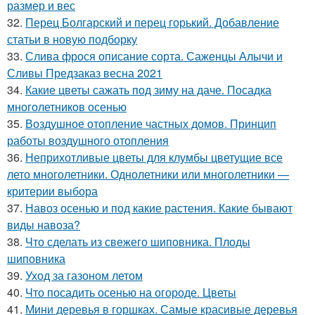
размер и вес
32.
Перец Болгарский и перец горький. Добавление
статьи в новую подборку
33.
Слива фрося описание сорта. Саженцы Алычи и
Сливы Предзаказ весна 2021
34.
Какие цветы сажать под зиму на даче. Посадка
многолетников осенью
35.
Воздушное отопление частных домов. Принцип
работы воздушного отопления
36.
Неприхотливые цветы для клумбы цветущие все
лето многолетники. Однолетники или многолетники —
критерии выбора
37.
Навоз осенью и под какие растения. Какие бывают
виды навоза?
38.
Что сделать из свежего шиповника. Плоды
шиповника
39.
Уход за газоном летом
40.
Что посадить осенью на огороде. Цветы
41.
Мини деревья в горшках. Самые красивые деревья