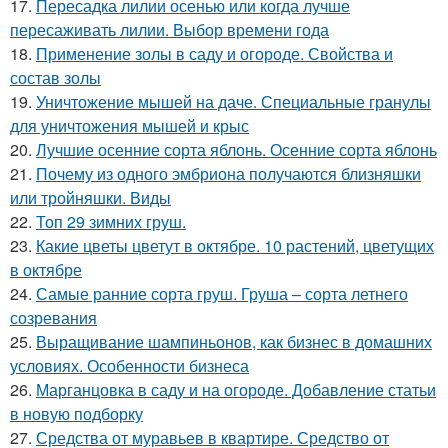
17.
Пересадка лилии осенью или когда лучше
пересаживать лилии. Выбор времени года
18.
Применение золы в саду и огороде. Свойства и
состав золы
19.
Уничтожение мышей на даче. Специальные гранулы
для уничтожения мышей и крыс
20.
Лучшие осенние сорта яблонь. Осенние сорта яблонь
21.
Почему из одного эмбриона получаются близняшки
или тройняшки. Виды
22.
Топ 29 зимних груш.
23.
Какие цветы цветут в октябре. 10 растений, цветущих
в октябре
24.
Самые ранние сорта груш. Груша – сорта летнего
созревания
25.
Выращивание шампиньонов, как бизнес в домашних
условиях. Особенности бизнеса
26.
Марганцовка в саду и на огороде. Добавление статьи
в новую подборку
27.
Средства от муравьев в квартире. Средство от