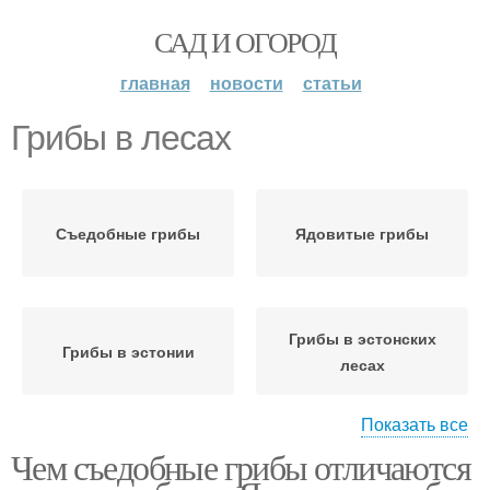
САД И ОГОРОД
главная
новости
статьи
Грибы в лесах
Съедобные грибы
Ядовитые грибы
Грибы в эстонских
Грибы в эстонии
лесах
Показать все
Чем съедобные грибы отличаются
Несъедобные грибы
Грибы в картинках