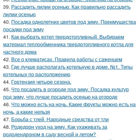
39.
Рассадить лилии осенью. Как правильно рассадить
лилии осенью
40.
Посадка однолетних цветов под зиму. Преимущества
посадки под зиму
41.
Как выбрать котел твердотопливный. Выбираем
материал теплообменника твердотопливного котла для
частного дома
42.
Все о клематисах. Правила работы с саженцем
43.
Где лучше располагать котельную в доме. №1. Типы
котельных по расположению
44.
Гортензия четыре сезона.
45.
Что посадить в огороде под зиму. Посадка культур
под зиму, что лучше посадить осенью на огороде
46.
Что можно есть на ночь. Какие фрукты можно есть на
ночь, а какие нельзя
47.
Борьба с тлей. Народные средства от тли
48.
Родедорн уход на зиму. Как ухаживать за
рододендроном в саду весной и летом?