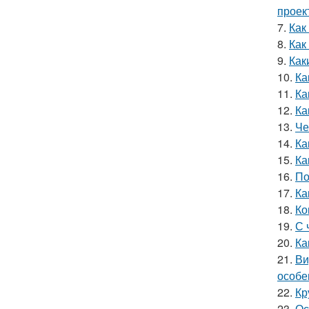
проек
7.
Как
8.
Как
9.
Как
10.
Ка
11.
Ка
12.
Ка
13.
Че
14.
Ка
15.
Ка
16.
По
17.
Ка
18.
Ко
19.
С 
20.
Ка
21.
Ви
особе
22.
Кр
23.
Ос