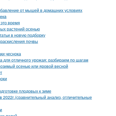
избавление от мышей в домашних условиях
вeкa
 это время
ных растений осенью
татьи в новую подборку
ы раскисления почвы
дки чеснока
ка для отличного урожая: разбираем по шагам
: озимый осенью или яровой весной
т
роки
одготовке плодовых к зиме
2022г.(сравнительный анализ, отличительные
и
дки лилий