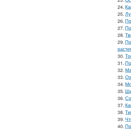
24.
Ка
25.
Лу
26.
По
27.
По
28.
Тв
29.
По
расте
30.
То
31.
По
32.
Ма
33.
Оз
34.
Мо
35.
Ши
36.
Со
37.
Ка
38.
Ти
39.
Чт
40.
По