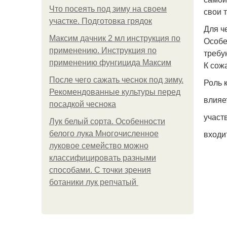
Что посеять под зиму на своем
свои 
участке. Подготовка грядок
Для ч
Максим дачник 2 мл инструкция по
Особе
применению. Инструкция по
требу
применению фунгицида Максим
К сож
После чего сажать чеснок под зиму.
Роль 
Рекомендованные культуры перед
влияе
посадкой чеснока
участ
Лук белый сорта. Особенности
входит
белого лука Многочисленное
луковое семейство можно
классифицировать разными
способами. С точки зрения
ботаники лук репчатый