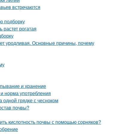
авьев встречаются
ую подборку
ь растет рогатая
дборку
ет уродливая. Основные причины, почему
му
апывание и хранение
а и норма употребления
а одной грядке с чесноком
состав почвы?
елить кислотность почвы с помощью сорняков?
добрение