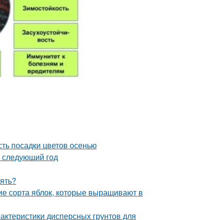
сть посадки цветов осенью
а следующий год
рять?
ие сорта яблок, которые выращивают в
рактеристики дисперсных грунтов для