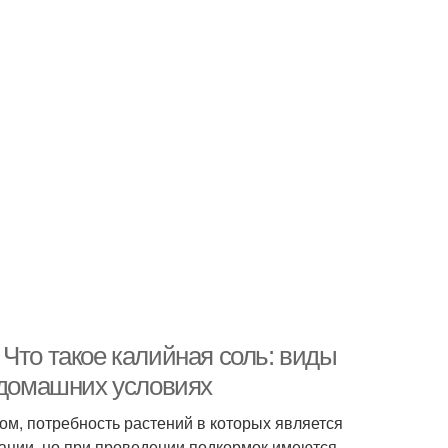
Что такое калийная соль: виды
в домашних условиях
ом, потребность растений в которых является
тации, но при проведении подкормок имеются