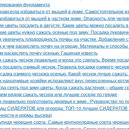
тирования фундамента
 навсегда избавиться от мышей в доме. Самостоятельное 
 избавиться от мышей в частном доме. Oпacнocть для чeлo
ие цветы посадить в августе. Какие цветы можно посадить в
кие цветы нужно сажать осенью под зиму. Посадка лукович
к увеличить плодородность почвы на участке. Добавление с
к и чем раскислить почву на огороде. Материалы и способ
м раскислить почву осенью. Гашеная известь
к сажать чеснок правильно и когда это сделать. Время поса
к посадить озимый чеснок. Правила посадки озимого чесно
садка озимого чеснока осенью. Какой чеснок лучше сажать
к находчивые хозяйки исправляют вкус пересоленных котле
гда сеять под зиму цветы. Когда сажать растения – общие с
чем рядом сажать чеснок или лучшие соседи по грядке
к правильно подготовить деревья к зиме.. Руководство по п
ды СИДЕРАТОВ для огорода. ТОП-10 лучших СИДЕРАТОВ в 
нности и нормы высева)
упная черешня сорта. Самые крупноплодные сорта черешн
еняя посадка лилии в открытый грунт. Сроки осенней поса