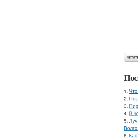
читат
Пос
1.
Что
2.
Пос
3.
Пир
4.
В ч
5.
Луч
Волго
6.
Как