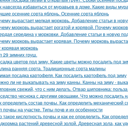
к навсегда избавиться от муравьев в доме. Какие виды мур
чшие осенние сорта яблонь. Осенние сорта яблонь
чему вырастает мелкая морковь. Добавление статьи в нов
чему морковь вырастает рогатой и корявой. Почему морков
ердая середина у морковки. Добавление статьи в новую по
чему морковь вырастает корявая. Почему морковь выраста
т корявая морковь
п 29 зимних груш.
садка цветов под зиму. Какие цветы можно посадить под зи
лина ранняя сорта. Традиционные сорта малины
имая посадка картофеля. Как посадить картофель под зиму
жно ли не выкапывать на зиму канны. Канны на зиму - вык
повник свежий, что с ним делать. Отвар шиповника: польз
седство чеснока с другими овощами. Что можно посадить н
к определить состав почвы. Как определить механический 
п почвы на участке. Типы почв и их особенности
о такое кислотность почвы и как ее определить. Как опред
дкормка растений древесной золой. Древесная зола, как у