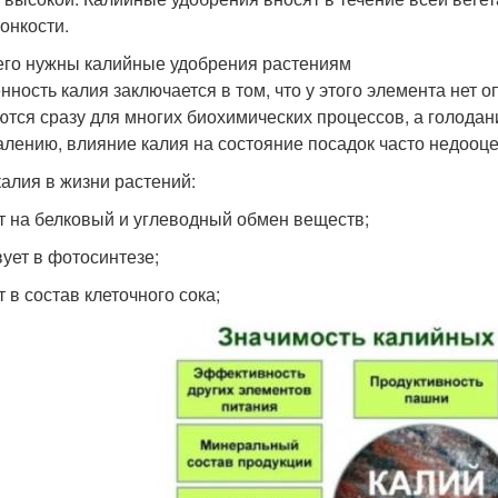
тонкости.
его нужны калийные удобрения растениям
нность калия заключается в том, что у этого элемента нет
ются сразу для многих биохимических процессов, а голодан
алению, влияние калия на состояние посадок часто недооц
калия в жизни растений:
т на белковый и углеводный обмен веществ;
вует в фотосинтезе;
 в состав клеточного сока;