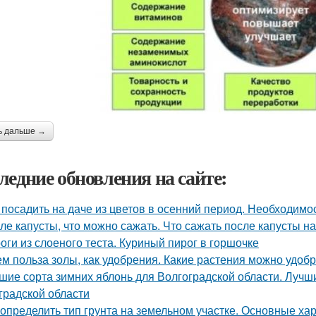
ь дальше →
ледние обновления на сайте:
 посадить на даче из цветов в осенний период. Необходимо
ле капусты, что можно сажать. Что сажать после капусты н
оги из слоеного теста. Куриный пирог в горшочке
ем польза золы, как удобрения. Какие растения можно удоб
шие сорта зимних яблонь для Волгоградской области. Лучш
градской области
 определить тип грунта на земельном участке. Основные ха