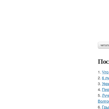
читат
Пос
1.
Что
2.
6 л
3.
Укр
4.
Пер
5.
Луч
Волго
6.
Гры