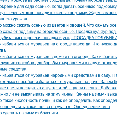
обрение для сада осенью. Когда делать осеннюю подкормк
кую зелень можно посадить осенью под зиму. Ждём замороз
аннего урожая
о можно сажать осенью из цветов и овощей. Что сажать осе
о сажают под зиму на огороде осенью. Посадка культур под
лубика высокорослая посадка и уход. ПОСАДКА ГОЛУБИ
к избавиться от муравьев на огороде навсегда. Что нужно д
тва
к избавиться от муравьев в доме и на огороде. Как избавит
 лучших способов для борьбы с муравьями в саду и огороде.
ные средства
к избавиться от муравьев народными средствами в саду. 
сколько способов избавиться от муравьев на даче. Зачем б
кие цветы посадить в августе, чтобы цвели осенью. Добавл
жно ли не выкапывать на зиму канны. Канны на зиму - вык
о такое кислотность почвы и как ее определить. Как опред
к определить, какая почва на участке. Определение типа
о сделать на зиму из брусники.