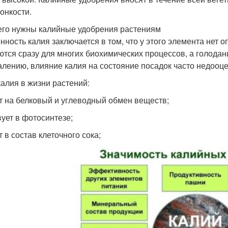
тонкости.
его нужны калийные удобрения растениям
нность калия заключается в том, что у этого элемента нет
ются сразу для многих биохимических процессов, а голодан
алению, влияние калия на состояние посадок часто недооц
калия в жизни растений:
т на белковый и углеводный обмен веществ;
вует в фотосинтезе;
 в состав клеточного сока;