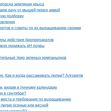
м опасна земляная крыса
аем дачу от мышей перед зимой
вую подборку
товление
сортов и советы по их выращиванию своими
ципы действия биопрепаратов
 нужно понижать рН почвы
вительные трио зеленых компаньонов
. Как и когда рассаживать лилии? Алгоритм
ам, видам и лунному календарю
и в сентябре?
а места и требования по выращиванию
 лилии осенью или весной
тает корявой?