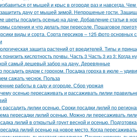
 избавиться от мышей и крыс в огороде раз и навсегда. Че
 защитить дачу от мышей зимой. Непрошеные гости. Защищ
ие цветы посадить осенью на даче. Добавление статьи в но
рмы соления и что делать при пересоле. Пошаговое приго
рсики виды и сорта. Сорта персиков – 125 фото основных 
и
ологическая защита растений от вредителей. Типы и прин
к понизить кислотность почвы. Часть 3 Часть 3 из 3: Когда
кой самый дешевый забор на дачу. Деревянные
о посадить рядом с горохом. Посадка гороха в июле – уди
чем сажать чеснок. Польза
енние работы в саду и огороде. Сбор урожая
чему осенью пересаживать и рассаживать лилии правильнее
вий
к рассадить лилии осенью. Сроки посадки лилий по регион
ема пересадки лилий осенью. Можно ли пересаживать лили
садка лилий в открытый грунт весной и осенью. Подготовк
ресадка лилий осенью на новое место. Когда пересаживать
чему морковь вырастает уродливая. Почему морковь вырас