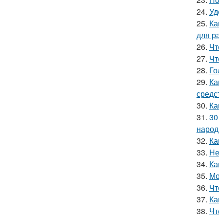
24.
Уд
25.
Ка
для р
26.
Чт
27.
Чт
28.
Го
29.
Ка
средс
30.
Ка
31.
30
народ
32.
Ка
33.
Не
34.
Ка
35.
Мо
36.
Чт
37.
Ка
38.
Чт