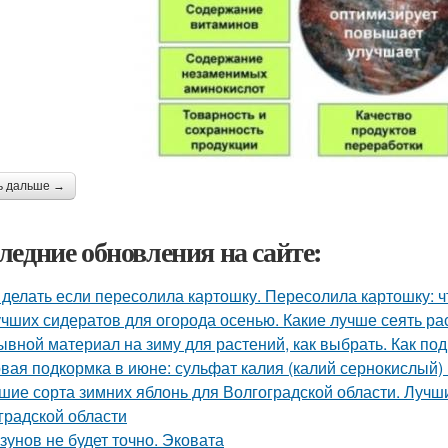
ь дальше →
ледние обновления на сайте:
 делать если пересолила картошку. Пересолила картошку: чт
учших сидератов для огорода осенью. Какие лучше сеять ра
ывной материал на зиму для растений, как выбрать. Как под
вая подкормка в июне: сульфат калия (калий сернокислый) 
шие сорта зимних яблонь для Волгоградской области. Лучш
градской области
зунов не будет точно. Эковата