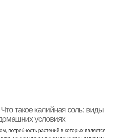
Что такое калийная соль: виды
в домашних условиях
ом, потребность растений в которых является
тации, но при проведении подкормок имеются