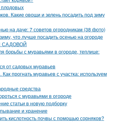
у плодовых
ков. Какие овощи и зелень посадить под зиму
нью на даче: 7 советов огородникам (38 фото)
 зиму, что лучше посадить осенью на огороде
КИ САДОВОЙ
ля борьбы с муравьями в огороде, теплице:
ься от садовых муравьев
 Как прогнать муравьев с участка: используем
Народные средства
ороться с муравьями в огороде
ение статьи в новую подборку
апывание и хранение
елить кислотность почвы с помощью сорняков?