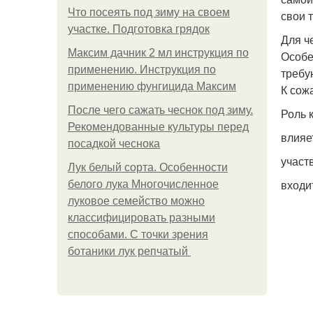
Что посеять под зиму на своем
свои 
участке. Подготовка грядок
Для ч
Максим дачник 2 мл инструкция по
Особе
применению. Инструкция по
требу
применению фунгицида Максим
К сож
После чего сажать чеснок под зиму.
Роль 
Рекомендованные культуры перед
влияе
посадкой чеснока
участ
Лук белый сорта. Особенности
входит
белого лука Многочисленное
луковое семейство можно
классифицировать разными
способами. С точки зрения
ботаники лук репчатый