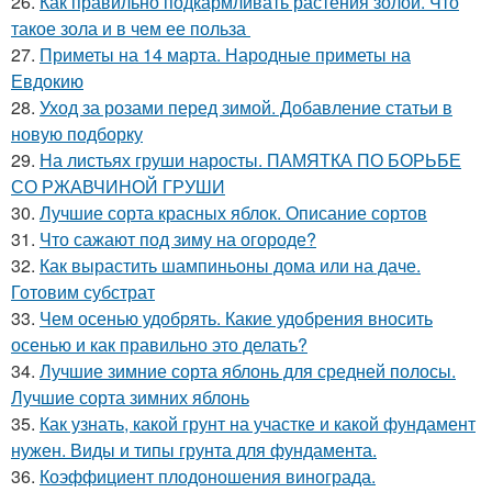
26.
Как правильно подкармливать растения золой. Что
такое зола и в чем ее польза
27.
Приметы на 14 марта. Народные приметы на
Евдокию
28.
Уход за розами перед зимой. Добавление статьи в
новую подборку
29.
На листьях груши наросты. ПАМЯТКА ПО БОРЬБЕ
СО РЖАВЧИНОЙ ГРУШИ
30.
Лучшие сорта красных яблок. Описание сортов
31.
Что сажают под зиму на огороде?
32.
Как вырастить шампиньоны дома или на даче.
Готовим субстрат
33.
Чем осенью удобрять. Какие удобрения вносить
осенью и как правильно это делать?
34.
Лучшие зимние сорта яблонь для средней полосы.
Лучшие сорта зимних яблонь
35.
Как узнать, какой грунт на участке и какой фундамент
нужен. Виды и типы грунта для фундамента.
36.
Коэффициент плодоношения винограда.