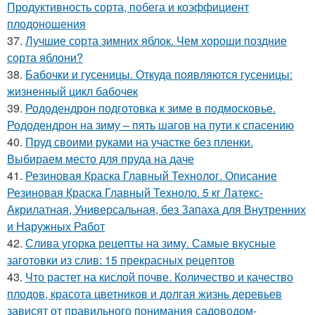
Продуктивность сорта, побега и коэффициент
плодоношения
37.
Лучшие сорта зимних яблок. Чем хороши поздние
сорта яблони?
38.
Бабочки и гусеницы. Откуда появляются гусеницы:
жизненный цикл бабочек
39.
Рододендрон подготовка к зиме в подмосковье.
Рододендрон на зиму – пять шагов на пути к спасению
40.
Пруд своими руками на участке без пленки.
Выбираем место для пруда на даче
41.
Резиновая Краска Главный Технолог. Описание
Резиновая Краска Главный Техноло. 5 кг Латекс-
Акрилатная, Универсальная, без Запаха для Внутренних
и Наружных Работ
42.
Слива угорка рецепты на зиму. Самые вкусные
заготовки из слив: 15 прекрасных рецептов
43.
Что растет на кислой почве. Количество и качество
плодов, красота цветников и долгая жизнь деревьев
зависят от правильного понимания садоводом-