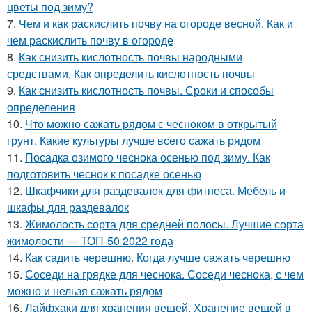
цветы под зиму?
7.
Чем и как раскислить почву на огороде весной. Как и
чем раскислить почву в огороде
8.
Как снизить кислотность почвы народными
средствами. Как определить кислотность почвы
9.
Как снизить кислотность почвы. Сроки и способы
определения
10.
Что можно сажать рядом с чесноком в открытый
грунт. Какие культуры лучше всего сажать рядом
11.
Посадка озимого чеснока осенью под зиму. Как
подготовить чеснок к посадке осенью
12.
Шкафчики для раздевалок для фитнеса. Мебель и
шкафы для раздевалок
13.
Жимолость сорта для средней полосы. Лучшие сорта
жимолости — ТОП-50 2022 года
14.
Как садить черешню. Когда лучше сажать черешню
15.
Соседи на грядке для чеснока. Соседи чеснока, с чем
можно и нельзя сажать рядом
16.
Лайфхаки для хранения вещей. Хранение вещей в