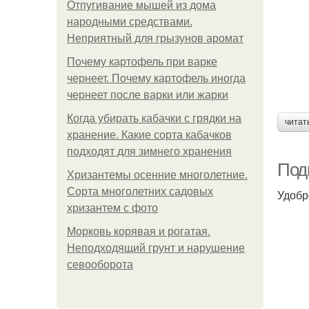
Отпугивание мышей из дома
народными средствами.
Неприятный для грызунов аромат
Почему картофель при варке
чернеет. Почему картофель иногда
чернеет после варки или жарки
Когда убирать кабачки с грядки на
читат
хранение. Какие сорта кабачков
подходят для зимнего хранения
Подг
Хризантемы осенние многолетние.
Сорта многолетних садовых
Удобр
хризантем с фото
Морковь корявая и рогатая.
Неподходящий грунт и нарушение
севооборота