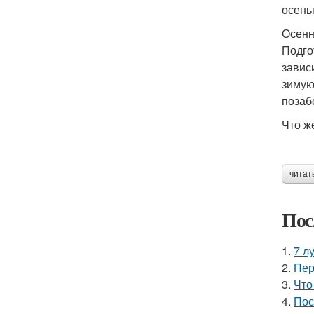
осень
Осенн
Подго
завис
зимую
позаб
Что ж
читат
Пос
1.
7 л
2.
Пер
3.
Что
4.
Пос