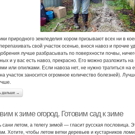
ики природного земледелия хором призывают всех ни в коем
 перепахивать свой участок осенью, внося навоз и прочие 
добрения лучше разбрасывать по поверхности почвы, ничег
ных и у вас есть навоз, прекрасно. Его можно разложить н
ями или опилками. Если навоза нет, не нужно тратиться на 
 на участок заносится огромное количество болезней). Лучш
учше.
ь дальше →
вим к зиме огород. Готовим сад к зиме
ь сани летом, а телегу зимой — гласит русская пословица. 
ам. Хотите, чтобы летом ветки деревьев и кустарников ломи