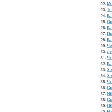
22.
Мо
23.
Тв
24.
Ка
25.
Оп
26.
Ка
27.
По
28.
Ка
29.
Че
30.
Лу
31.
Чт
32.
Ка
33.
Зо
34.
Зо
35.
Чт
36.
Сп
37.
Яб
38.
Со
39.
Об
40.
На