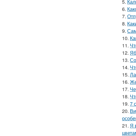
5.
Кал
6.
Как
7.
Отп
8.
Как
9.
Сам
10.
Ка
11.
Чт
12.
Яб
13.
Со
14.
Чт
15.
Ла
16.
Же
17.
Че
18.
Чт
19.
7 
20.
Ви
особе
21.
Я 
цвета