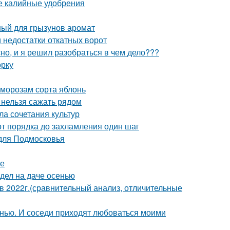
ые калийные удобрения
ый для грызунов аромат
 недостатки откатных ворот
о, и я решил разобраться в чем дело???
орку
 морозам сорта яблонь
и нельзя сажать рядом
ла сочетания культур
от порядка до захламления один шаг
 для Подмосковья
ме
 дел на даче осенью
2022г.(сравнительный анализ, отличительные
енью. И соседи приходят любоваться моими