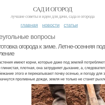
САД И ОГОРОД
лучшие советы и идеи для дачи, сада и огорода
главная
новости
статьи
еугольные вопросы
отовка огорода к зиме. Летне-осенняя под
ление
астения имеют корни, которые даже под землей потребляют
 глинистая, плотная, она затрудняет дыхание, а, следовате
бежание этого и перекапывают почву осенью, и погоду для 
начнутся проливные дожди, земля не только не станет рыхло