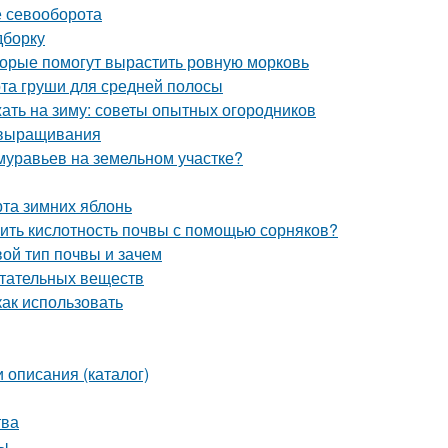
е севооборота
дборку
оторые помогут вырастить ровную морковь
та груши для средней полосы
жать на зиму: советы опытных огородников
 выращивания
 муравьев на земельном участке?
рта зимних яблонь
елить кислотность почвы с помощью сорняков?
вой тип почвы и зачем
итательных веществ
как использовать
 описания (каталог)
тва
ты