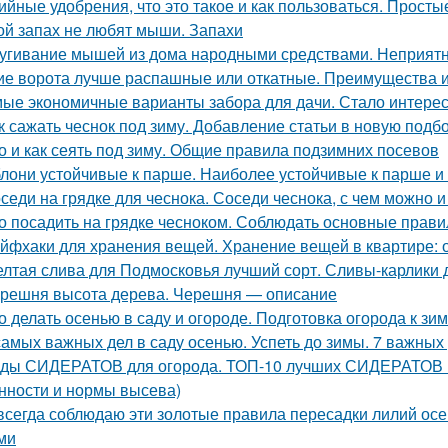
ийные удобрения, что это такое и как пользоваться. Прост
ой запах не любят мыши. Запахи
угивание мышей из дома народными средствами. Неприятн
ие ворота лучше распашные или откатные. Преимущества и
ые экономичные варианты забора для дачи. Стало интересн
к сажать чеснок под зиму. Добавление статьи в новую подб
о и как сеять под зиму. Общие правила подзимних посевов
лони устойчивые к парше. Наиболее устойчивые к парше и
седи на грядке для чеснока. Соседи чеснока, с чем можно 
о посадить на грядке чесноком. Соблюдать основные прави
йфхаки для хранения вещей. Хранение вещей в квартире: 
лтая слива для Подмосковья лучший сорт. Сливы-карлики
решня высота дерева. Черешня — описание
о делать осенью в саду и огороде. Подготовка огорода к зи
самых важных дел в саду осенью. Успеть до зимы. 7 важных
ды СИДЕРАТОВ для огорода. ТОП-10 лучших СИДЕРАТОВ в 
нности и нормы высева)
всегда соблюдаю эти золотые правила пересадки лилий ос
ми