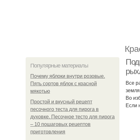
Кра
Подг
Популярные материалы
рых
Почему яблоки внутри розовые.
Все р
Пять сортов яблок с красной
земля
мякотью
Во из
Простой и вкусный рецепт
Если 
песочного теста для пирога в
духовке. Песочное тесто для пирога
– 10 пошаговых рецептов
приготовления