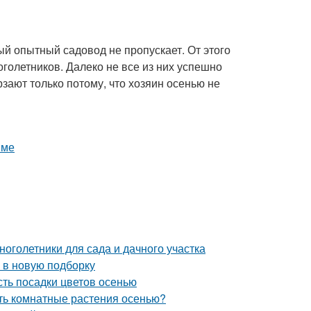
ый опытный садовод не пропускает. От этого
оголетников. Далеко не все из них успешно
ают только потому, что хозяин осенью не
оголетники для сада и дачного участка
 в новую подборку
сть посадки цветов осенью
ать комнатные растения осенью?