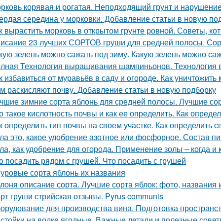
рковь корявая и рогатая. Неподходящий грунт и нарушени
ердая середина у морковки. Добавление статьи в новую по
к вырастить морковь в открытом грунте ровной. Советы, к
исание 23 лучших СОРТОВ груши для средней полосы. Сор
кую зелень можно сажать под зиму. Какую зелень можно са
лная Технология выращивания шампиньонов. Технология
к избавиться от муравьёв в саду и огороде. Как уничтожить
м раскисляют почву. Добавление статьи в новую подборку
чшие зимние сорта яблонь для средней полосы. Лучшие со
о такое кислотность почвы и как ее определить. Как опред
к определить тип почвы на своем участке. Как определить с
ла это, какое удобрение азотное или фосфорное. Состав п
ла, как удобрение для огорода. Применение золы – когда и 
о посадить рядом с грушей. Что посадить с грушей
уровые сорта яблонь их названия
лоня описание сорта. Лучшие сорта яблок: фото, названия и
рт груши стрийская отзывы. Pyrus communis
орудование для производства вина. Подготовка пространс
стойки на водке ягодные. Важные детали и полезные сове