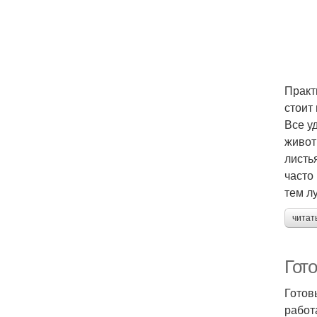
Практ
стоит
Все у
живот
листь
часто
тем л
читат
Гото
Готов
работ