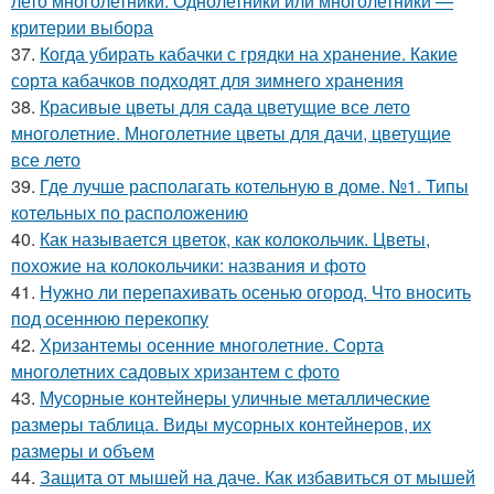
лето многолетники. Однолетники или многолетники —
критерии выбора
37.
Когда убирать кабачки с грядки на хранение. Какие
сорта кабачков подходят для зимнего хранения
38.
Красивые цветы для сада цветущие все лето
многолетние. Многолетние цветы для дачи, цветущие
все лето
39.
Где лучше располагать котельную в доме. №1. Типы
котельных по расположению
40.
Как называется цветок, как колокольчик. Цветы,
похожие на колокольчики: названия и фото
41.
Нужно ли перепахивать осенью огород. Что вносить
под осеннюю перекопку
42.
Хризантемы осенние многолетние. Сорта
многолетних садовых хризантем с фото
43.
Мусорные контейнеры уличные металлические
размеры таблица. Виды мусорных контейнеров, их
размеры и объем
44.
Защита от мышей на даче. Как избавиться от мышей