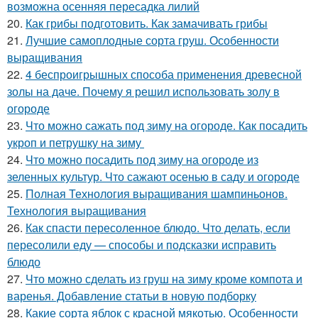
возможна осенняя пересадка лилий
20.
Как грибы подготовить. Как замачивать грибы
21.
Лучшие самоплодные сорта груш. Особенности
выращивания
22.
4 беспроигрышных способа применения древесной
золы на даче. Почему я решил использовать золу в
огороде
23.
Что можно сажать под зиму на огороде. Как посадить
укроп и петрушку на зиму
24.
Что можно посадить под зиму на огороде из
зеленных культур. Что сажают осенью в саду и огороде
25.
Полная Технология выращивания шампиньонов.
Технология выращивания
26.
Как спасти пересоленное блюдо. Что делать, если
пересолили еду — способы и подсказки исправить
блюдо
27.
Что можно сделать из груш на зиму кроме компота и
варенья. Добавление статьи в новую подборку
28.
Какие сорта яблок с красной мякотью. Особенности