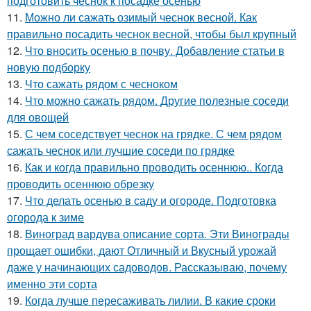
подготовить чеснок к посадке осенью
11.
Можно ли сажать озимый чеснок весной. Как
правильно посадить чеснок весной, чтобы был крупный
12.
Что вносить осенью в почву. Добавление статьи в
новую подборку
13.
Что сажать рядом с чесноком
14.
Что можно сажать рядом. Другие полезные соседи
для овощей
15.
С чем соседствует чеснок на грядке. С чем рядом
сажать чеснок или лучшие соседи по грядке
16.
Как и когда правильно проводить осеннюю.. Когда
проводить осеннюю обрезку
17.
Что делать осенью в саду и огороде. Подготовка
огорода к зиме
18.
Виноград вардува описание сорта. Эти Винограды
прощает ошибки, дают Отличный и Вкусный урожай
даже у начинающих садоводов. Рассказываю, почему
именно эти сорта
19.
Когда лучше пересаживать лилии. В какие сроки