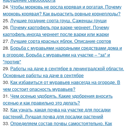
24.
Чтобы морковь не росла корявая и рогатая. Почему
морковь корявая? Как вырастить ровные корнеплоды?
25.
Лучшие поздние сорта груш. Саженцы груши
26.
Почему картофель при варке чернеет. Почему
картофель иногда чернеет после варки или жарки
27.
Лучшие сорта красных яблок. Описание сортов
28.
Борьба с муравьями народными средствами дома и
в огороде. Борьба с муравьями на участке – "за" и
"против"
29.
Работы на даче в сентябре в ленинградской области.
Основные работы на даче в сентябре
30.
Как избавиться от муравьев навсегда на огороде. В
чем состоит опасность муравьев?
31.
Чем осенью удобрять. Какие удобрения вносить
осенью и как правильно это делать?
32.
Как узнать, какая почва на участке для посадки
растений. Лучшая почва для посадки растений
33.
Определяем состав почвы самостоятельно. Как