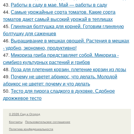
43.
Работы в саду в мае. Май — работы в саду
44.
Самые урожайные сорта томатов. Какие сорта
томатов дают самый высокий урожай в теплицах
45.
Глиняная болтушка для корней. Готовим глиняную
болтушку для саженцев
46.
Выращивание в мешках овощей. Растения в мешках
- удобно, экономно, продуктивно!
47.
Микориза гриба представляет собой. Микориза -
симбиоз культурных растений и грибов
48.
Лоза для плетения корзин. плетение корзин из лозы
49.
Почему не цветет абрикос, что делать. Молодой
абрикос не цветет: почему и что делать
50.
Тесто для пирога сладкого в духовке. Сдобное
дрожжевое тесто
© 2026 Сад и Огород
Контакты
Пользовательское соглашение
Политика конфидециальности