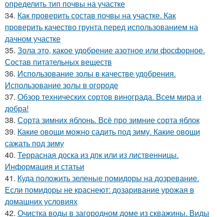
определить тип почвы на участке
34.
Как проверить состав почвы на участке. Как
проверить качество грунта перед использованием на
дачном участке
35.
Зола это, какое удобрение азотное или фосфорное.
Состав питательных веществ
36.
Использование золы в качестве удобрения.
Использование золы в огороде
37.
Обзор технических сортов винограда. Всем мира и
добра!
38.
Сорта зимних яблонь. Всё про зимние сорта яблок
39.
Какие овощи можно садить под зиму. Какие овощи
сажать под зиму
40.
Террасная доска из дпк или из лиственницы.
Информация и статьи
41.
Куда положить зеленые помидоры на дозревание.
Если помидоры не краснеют: дозаривание урожая в
домашних условиях
42.
Очистка воды в загородном доме из скважины. Виды