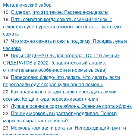
Металлический забор
15.
Сидерат, что это такое. Растения-сидераты
16.
Пять секретов когда сажать озимый чеснок. 7
секретов супер-урожая озимого чеснока —, как надо
сажать
17.
Что можно сажать и сеять под зиму. Посадка лука и
чеснока
18.
Виды СИДЕРАТОВ для огорода. ТОП-10 лучших
СИДЕРАТОВ в 2022г.(сравнительный анализ,
отличительные особенности и нормы высева)
19.
Пересолено блюдо- что делать. Что делать, если
пересолили еду: скорая кулинарная помощь
20.
Как правильно посадить или пересадить лилии
осенью. Когда и куда пересаживают лилии
21.
Лучшие осенние сорта яблонь. Осенние сорта яблонь
22.
Почему морковь вырастает уродливая. Почему
морковь вырастает корявой?
23.
Морковь корявая и рогатая. Неподходящий грунт и
нарушение севооборота