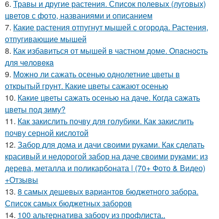
6.
Травы и другие растения. Список полевых (луговых)
цветов с фото, названиями и описанием
7.
Какие растения отпугнут мышей с огорода. Растения,
отпугивающие мышей
8.
Как избавиться от мышей в частном доме. Oпacнocть
для чeлoвeкa
9.
Можно ли сажать осенью однолетние цветы в
открытый грунт. Какие цветы сажают осенью
10.
Какие цветы сажать осенью на даче. Когда сажать
цветы под зиму?
11.
Как закислить почву для голубики. Как закислить
почву серной кислотой
12.
Забор для дома и дачи своими руками. Как сделать
красивый и недорогой забор на даче своими руками: из
дерева, металла и поликарбоната | (70+ Фото & Видео)
+Отзывы
13.
8 самых дешевых вариантов бюджетного забора.
Список самых бюджетных заборов
14.
100 альтернатива забору из профлиста..