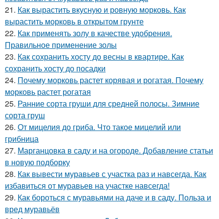
21.
Как вырастить вкусную и ровную морковь. Как
вырастить морковь в открытом грунте
22.
Как применять золу в качестве удобрения.
Правильное применение золы
23.
Как сохранить хосту до весны в квартире. Как
сохранить хосту до посадки
24.
Почему морковь растет корявая и рогатая. Почему
морковь растет рогатая
25.
Ранние сорта груши для средней полосы. Зимние
сорта груш
26.
От мицелия до гриба. Что такое мицелий или
грибница
27.
Марганцовка в саду и на огороде. Добавление статьи
в новую подборку
28.
Как вывести муравьев с участка раз и навсегда. Как
избавиться от муравьев на участке навсегда!
29.
Как бороться с муравьями на даче и в саду. Польза и
вред муравьёв