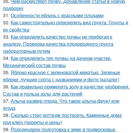
30.
Чем раскисляют почву. Добавление статьи в новую
подборку
31.
Особенности яблонь с красными плодами
32.
Как самостоятельно определить вид грунта. Грунты и
их свойства
33.
Как определить качество почвы не прибегая к
анализу. Проверка качества плодородного грунта
лабораторным путем
34.
Как определить тип почвы на дачном участке.
Механический состав почвы
35.
Яблоко красное с зеленоватой мякотью. Зеленые
яблоки: лучшие сорта с названиями и фото (каталог)
36.
Как правильно применять золу в качестве удобрения.
Состав и польза золы для растений
37.
Алыча размер плода. Что такое алыча фрукт или
ягода
38.
Сколько стоит коттедж построить. Каменные дома
под ключ (проекты и цены)
39.
Рододендрон подготовка к зиме в подмосковье.