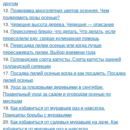
другом
12.
Подкормка многолетних цветов осенняя. Чем
подкормить розы осенью?
13.
Черешня высота дерева. Черешня — описание
14.
Пересолено блюдо- что делать. Что делать, если
пересолили еду: скорая кулинарная помощь
15.
Пересадка лилии осенью или когда лучше
пересаживать лилии. Выбор времени года
16.
Голландские сорта капусты. Сорта капусты ранней
голландской селекции
17.
Посадка лилий осенью когда и как посадить. Посадка
лилий осенью
18.
Уход за плодовыми деревьями в сентябре.
Правильный уход за садом и огородом осенью по
месяцам
19.
Как избавиться от муравьев раз и навсегда.
Принципы борьбы с муравьями
20.
Как избавиться от садовых муравьев на даче. Как
избавиться от муравьев раз и навсегда