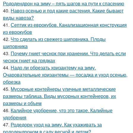
Рододендрон на зиму – пять шагов на пути к спасению
40.
Навоз осенью и под какие растения. Какие бывают
виды навоза?
41.
Септик из еврокубов. Канализационная конструкция
из еврокубов
42.
Что сделать из свежего шиповника. Плоды
шиповника
43.
Почему гниет чеснок при хранении. Что делать если
чеснок гниет на грядках
44.
Надо ли обрезать хризантему на зиму.
Очаровательные хризантемы — посадка и уход осенью,
обрезка
45.
Мусорные контейнеры уличные металлические
размеры таблица. Виды мусорных контейнеров, их
размеры и объем
46.
Калийное удобрение, что это такое. Калийные
удобрения
47.
Родедорн уход на зиму. Как ухаживать за
рододендроном в саду весной и летом?