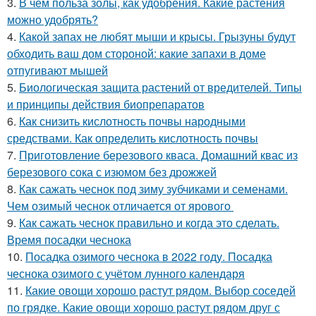
3.
В чем польза золы, как удобрения. Какие растения
можно удобрять?
4.
Какой запах не любят мыши и крысы. Грызуны будут
обходить ваш дом стороной: какие запахи в доме
отпугивают мышей
5.
Биологическая защита растений от вредителей. Типы
и принципы действия биопрепаратов
6.
Как снизить кислотность почвы народными
средствами. Как определить кислотность почвы
7.
Приготовление березового кваса. Домашний квас из
березового сока с изюмом без дрожжей
8.
Как сажать чеснок под зиму зубчиками и семенами.
Чем озимый чеснок отличается от ярового
9.
Как сажать чеснок правильно и когда это сделать.
Время посадки чеснока
10.
Посадка озимого чеснока в 2022 году. Посадка
чеснока озимого с учётом лунного календаря
11.
Какие овощи хорошо растут рядом. Выбор соседей
по грядке. Какие овощи хорошо растут рядом друг с