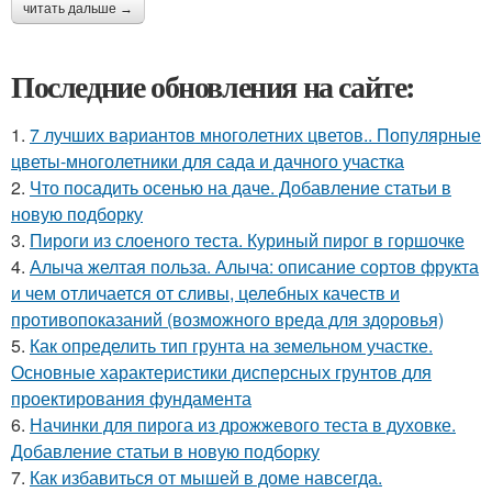
читать дальше →
Последние обновления на сайте:
1.
7 лучших вариантов многолетних цветов.. Популярные
цветы-многолетники для сада и дачного участка
2.
Что посадить осенью на даче. Добавление статьи в
новую подборку
3.
Пироги из слоеного теста. Куриный пирог в горшочке
4.
Алыча желтая польза. Алыча: описание сортов фрукта
и чем отличается от сливы, целебных качеств и
противопоказаний (возможного вреда для здоровья)
5.
Как определить тип грунта на земельном участке.
Основные характеристики дисперсных грунтов для
проектирования фундамента
6.
Начинки для пирога из дрожжевого теста в духовке.
Добавление статьи в новую подборку
7.
Как избавиться от мышей в доме навсегда.