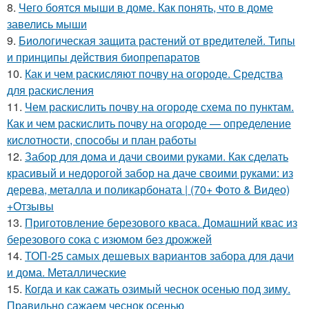
8.
Чего боятся мыши в доме. Как понять, что в доме
завелись мыши
9.
Биологическая защита растений от вредителей. Типы
и принципы действия биопрепаратов
10.
Как и чем раскисляют почву на огороде. Средства
для раскисления
11.
Чем раскислить почву на огороде схема по пунктам.
Как и чем раскислить почву на огороде — определение
кислотности, способы и план работы
12.
Забор для дома и дачи своими руками. Как сделать
красивый и недорогой забор на даче своими руками: из
дерева, металла и поликарбоната | (70+ Фото & Видео)
+Отзывы
13.
Приготовление березового кваса. Домашний квас из
березового сока с изюмом без дрожжей
14.
ТОП-25 самых дешевых вариантов забора для дачи
и дома. Металлические
15.
Когда и как сажать озимый чеснок осенью под зиму.
Правильно сажаем чеснок осенью