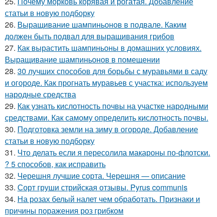
25.
Почему морковь корявая и рогатая. Добавление
статьи в новую подборку
26.
Выращивание шампиньонов в подвале. Каким
должен быть подвал для выращивания грибов
27.
Как вырастить шампиньоны в домашних условиях.
Выращивание шампиньонов в помещении
28.
30 лучших способов для борьбы с муравьями в саду
и огороде. Как прогнать муравьев с участка: используем
народные средства
29.
Как узнать кислотность почвы на участке народными
средствами. Как самому определить кислотность почвы.
30.
Подготовка земли на зиму в огороде. Добавление
статьи в новую подборку
31.
Что делать если я пересолила макароны по-флотски.
? 5 способов, как исправить
32.
Черешня лучшие сорта. Черешня — описание
33.
Сорт груши стрийская отзывы. Pyrus communis
34.
На розах белый налет чем обработать. Признаки и
причины поражения роз грибком