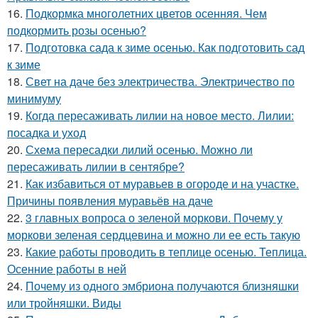
16.
Подкормка многолетних цветов осенняя. Чем
подкормить розы осенью?
17.
Подготовка сада к зиме осенью. Как подготовить сад
к зиме
18.
Свет на даче без электричества. Электричество по
минимуму
19.
Когда пересаживать лилии на новое место. Лилии:
посадка и уход
20.
Схема пересадки лилий осенью. Можно ли
пересаживать лилии в сентябре?
21.
Как избавиться от муравьев в огороде и на участке.
Причины появления муравьёв на даче
22.
3 главных вопроса о зеленой моркови. Почему у
моркови зеленая сердцевина и можно ли ее есть такую
23.
Какие работы проводить в теплице осенью. Теплица.
Осенние работы в ней
24.
Почему из одного эмбриона получаются близняшки
или тройняшки. Виды