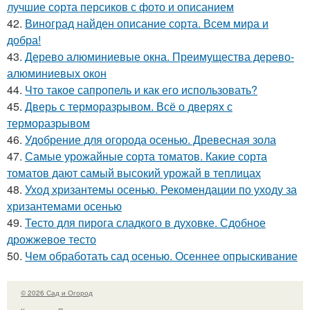
лучшие сорта персиков с фото и описанием
42.
Виноград найден описание сорта. Всем мира и
добра!
43.
Дерево алюминиевые окна. Преимущества дерево-
алюминиевых окон
44.
Что такое сапропель и как его использовать?
45.
Дверь с терморазрывом. Всё о дверях с
терморазрывом
46.
Удобрение для огорода осенью. Древесная зола
47.
Самые урожайные сорта томатов. Какие сорта
томатов дают самый высокий урожай в теплицах
48.
Уход хризантемы осенью. Рекомендации по уходу за
хризантемами осенью
49.
Тесто для пирога сладкого в духовке. Сдобное
дрожжевое тесто
50.
Чем обработать сад осенью. Осеннее опрыскивание
© 2026 Сад и Огород