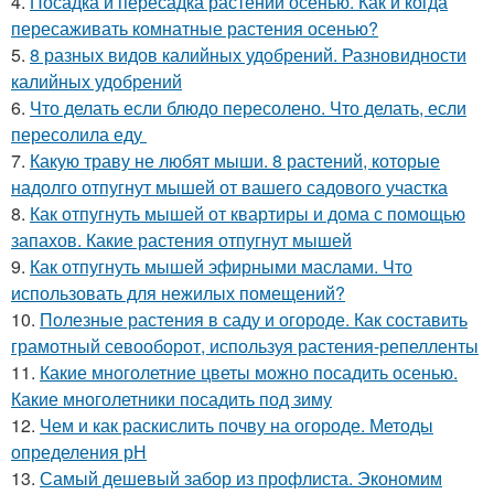
4.
Посадка и пересадка растений осенью. Как и когда
пересаживать комнатные растения осенью?
5.
8 разных видов калийных удобрений. Разновидности
калийных удобрений
6.
Что делать если блюдо пересолено. Что делать, если
пересолила еду
7.
Какую траву не любят мыши. 8 растений, которые
надолго отпугнут мышей от вашего садового участка
8.
Как отпугнуть мышей от квартиры и дома с помощью
запахов. Какие растения отпугнут мышей
9.
Как отпугнуть мышей эфирными маслами. Что
использовать для нежилых помещений?
10.
Полезные растения в саду и огороде. Как составить
грамотный севооборот, используя растения-репелленты
11.
Какие многолетние цветы можно посадить осенью.
Какие многолетники посадить под зиму
12.
Чем и как раскислить почву на огороде. Методы
определения рН
13.
Самый дешевый забор из профлиста. Экономим