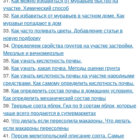
31.
Как можно избавиться от муравьев быстро на
участке. Химический способ
32.
Как избавиться от муравьев в частном доме. Как
муравьи попадают в дом
33.
Как часто поливать цветы. Добавление статьи в
новую подборку
34.
Определяем свойства грунтов на участке застройки.
Мерзлые и вечномерзлые
35.
Как узнать кислотность почвы.
36.
Как узнать, какая почва. Методы оценки грунта
37.
Как узнать кислотность почвы на участке народными
средствами. Как самому определить кислотность почвы.
38.
Как определить состав почвы в домашних условиях.
Как определить механический состав почвы
39.
Твердые сорта яблок. Гид по 9 сортам яблок, которые
чаще всего продаются в супермаркетах
40.
Что делать если пересолила макароны. Что делать,
если макароны пересолены
41.
Персик мелитопольский описание сорта. Самые