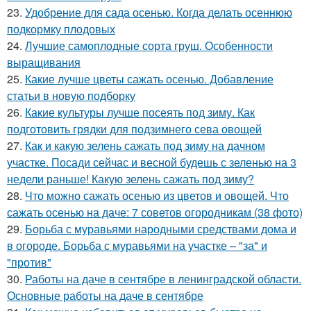
23.
Удобрение для сада осенью. Когда делать осеннюю
подкормку плодовых
24.
Лучшие самоплодные сорта груш. Особенности
выращивания
25.
Какие лучше цветы сажать осенью. Добавление
статьи в новую подборку
26.
Какие культуры лучше посеять под зиму. Как
подготовить грядки для подзимнего сева овощей
27.
Как и какую зелень сажать под зиму на дачном
участке. Посади сейчас и весной будешь с зеленью на 3
недели раньше! Какую зелень сажать под зиму?
28.
Что можно сажать осенью из цветов и овощей. Что
сажать осенью на даче: 7 советов огородникам (38 фото)
29.
Борьба с муравьями народными средствами дома и
в огороде. Борьба с муравьями на участке – "за" и
"против"
30.
Работы на даче в сентябре в ленинградской области.
Основные работы на даче в сентябре