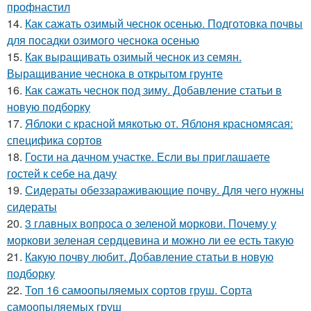
профнастил
14.
Как сажать озимый чеснок осенью. Подготовка почвы
для посадки озимого чеснока осенью
15.
Как выращивать озимый чеснок из семян.
Выращивание чеснока в открытом грунте
16.
Как сажать чеснок под зиму. Добавление статьи в
новую подборку
17.
Яблоки с красной мякотью от. Яблоня красномясая:
специфика сортов
18.
Гости на дачном участке. Если вы приглашаете
гостей к себе на дачу
19.
Сидераты обеззараживающие почву. Для чего нужны
сидераты
20.
3 главных вопроса о зеленой моркови. Почему у
моркови зеленая сердцевина и можно ли ее есть такую
21.
Какую почву любит. Добавление статьи в новую
подборку
22.
Топ 16 самоопыляемых сортов груш. Сорта
самоопыляемых груш