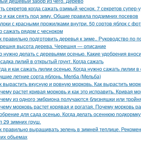
ый дешевый забор из чего. Дерево
ть секретов когда сажать озимый чеснок. 7 секретов супер-
о и как сеять под зиму. Общие правила подзимних посевов
локи с красными прожилками внутри. 50 сортов яблок с фо
о сажать рядом с чесноком
к правильно подготовить деревья к зиме.. Руководство по п
решня высота дерева. Черешня — описание
о нужно делать с деревьями осенью. Какие удобрения внос
садка лилий в открытый грунт. Когда сажать
гда и как сажать лилии осенью. Когда нужно сажать лилии в
чшие летние сорта яблонь. Мелба (Мельба)
к вырастить вкусную и ровную морковь. Как вырастить морк
чему растет кривая морковь и как это исправить. Кривая м
чему из одного эмбриона получаются близняшки или тройн
чему морковь растет корявая и рогатая. Почему морковь ра
обрение для сада осенью. Когда делать осеннюю подкормк
п 29 зимних груш.
к правильно выращивать зелень в зимней теплице. Рекоме
их объемах