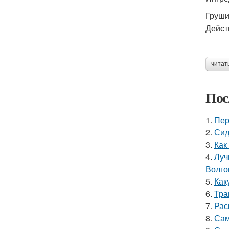
Груши 
Дейст
читат
Пос
1.
Пер
2.
Сид
3.
Как
4.
Луч
Волго
5.
Как
6.
Тра
7.
Рас
8.
Сам