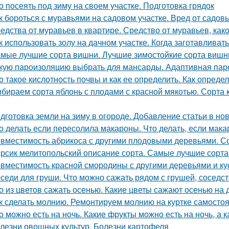
о посеять под зиму на своем участке. Подготовка грядок
к бороться с муравьями на садовом участке. Вред от садов
едства от муравьев в квартире. Средство от муравьев, ка
к использовать золу на дачном участке. Когда заготавливать
мые лучшие сорта вишни. Лучшие зимостойкие сорта вишн
кую пароизоляцию выбрать для мансарды. Адаптивная па
о такое кислотность почвы и как ее определить. Как опред
бираем сорта яблонь с плодами с красной мякотью. Сорта к
дготовка земли на зиму в огороде. Добавление статьи в но
о делать если пересолила макароны. Что делать, если мак
вместимость абрикоса с другими плодовыми деревьями. Со
рсик мелитопольский описание сорта. Самые лучшие сорта
вместимость красной смородины с другими деревьями и ку
седи для груши. Что можно сажать рядом с грушей, соседст
о из цветов сажать осенью. Какие цветы сажают осенью на 
к сделать молнию. Ремонтируем молнию на куртке самосто
о можно есть на ночь. Какие фрукты можно есть на ночь, а к
лезни овощных культур. Болезни картофеля