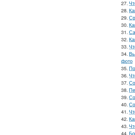
27.
Чт
28.
Ка
29.
Ср
30.
Ка
31.
Са
32.
Ка
33.
Чт
34.
Вы
фото
35.
По
36.
Чт
37.
Со
38.
Пе
39.
Со
40.
Со
41.
Чт
42.
Ка
43.
Чт
44.
Бо