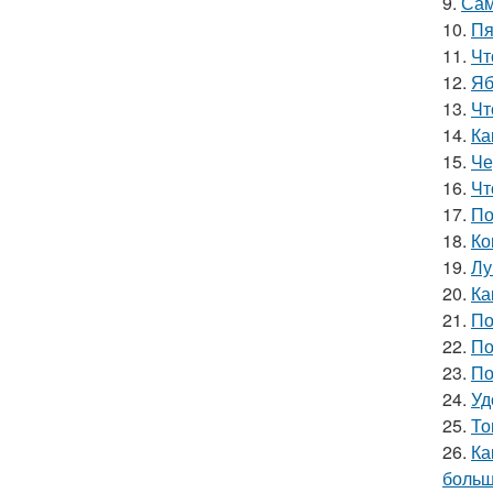
9.
Сам
10.
Пя
11.
Чт
12.
Яб
13.
Чт
14.
Ка
15.
Че
16.
Чт
17.
По
18.
Ко
19.
Лу
20.
Ка
21.
По
22.
По
23.
По
24.
Уд
25.
То
26.
Ка
больш