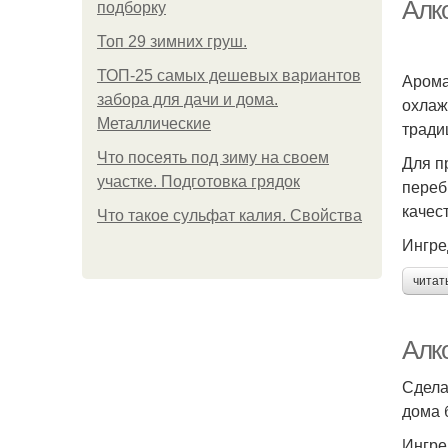
Алк
подборку
Топ 29 зимних груш.
ТОП-25 самых дешевых вариантов
Арома
забора для дачи и дома.
охлаж
Металлические
тради
Что посеять под зиму на своем
Для п
участке. Подготовка грядок
переб
качес
Что такое сульфат калия. Свойства
Ингре
читат
Алк
Сдела
дома 
Ингре