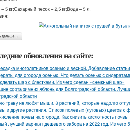
– 5 кг;Сахарный песок – 2,5 кг;Вода – 5 л.
вия:
ь дальше →
ледние обновления на сайте:
есадка многолетников осенью и весной. Добавление статьи
ераты для огорода осенью. Что делать осенью с сидератами
 сделать шар с блестками. Из чего сделан «снежный шар»
шие сорта зимних яблонь для Волгоградской области. Лучш
градской области
ую траву не любят мыши. 8 растений, которые надолго отпу
вы и другие растения. Список полевых (луговых) цветов с 
кисление почвы на огороде. Как снизить кислотность почвы
ый лучший вариант дешевого забора на 2022 год. Из чего