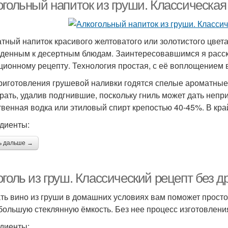
огольный напиток из груши. Классическая
тный напиток красивого желтоватого или золотистого цвета
денным к десертным блюдам. Заинтересовавшимся я расска
ционному рецепту. Технология простая, с её воплощением 
риготовления грушевой наливки годятся спелые ароматные
рать, удалив подгнившие, поскольку гниль может дать непр
твенная водка или этиловый спирт крепостью 40-45%. В кра
диенты:
ь дальше →
оголь из груш. Классический рецепт без 
ть вино из груши в домашних условиях вам поможет просто
большую стеклянную ёмкость. Без нее процесс изготовления
диенты: