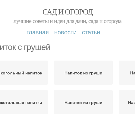
САД И ОГОРОД
лучшие советы и идеи для дачи, сада и огорода
главная
новости
статьи
иток с грушей
когольный напиток
Напиток из груши
На
когольные напитки
Напитки из груши
На
Настойка из груш
Вино из груш
Л