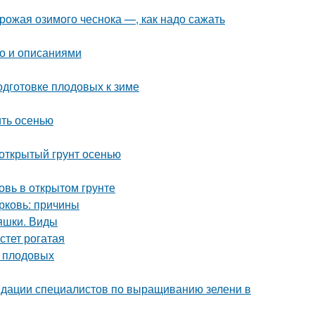
урожая озимого чеснока —, как надо сажать
то и описаниями
одготовке плодовых к зиме
ить осенью
 открытый грунт осенью
овь в открытом грунте
орковь: причины
яшки. Виды
стет рогатая
у плодовых
ндации специалистов по выращиванию зелени в