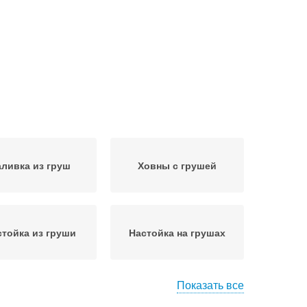
ливка из груш
Ховны с грушей
стойка из груши
Настойка на грушах
Показать все
икер из груши
Алкоголь из груш