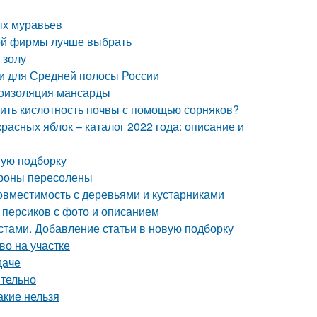
ых муравьев
кой фирмы лучше выбрать
 золу
и для Средней полосы России
роизоляция мансарды
елить кислотность почвы с помощью сорняков?
расных яблок – каталог 2022 года: описание и
вую подборку
ароны пересолены
вместимость с деревьями и кустарниками
 персиков с фото и описанием
стами. Добавление статьи в новую подборку
во на участке
даче
ятельно
акие нельзя