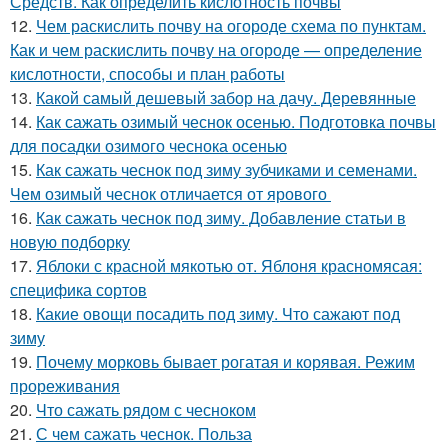
Средств. Как определить кислотность почвы
12.
Чем раскислить почву на огороде схема по пунктам.
Как и чем раскислить почву на огороде — определение
кислотности, способы и план работы
13.
Какой самый дешевый забор на дачу. Деревянные
14.
Как сажать озимый чеснок осенью. Подготовка почвы
для посадки озимого чеснока осенью
15.
Как сажать чеснок под зиму зубчиками и семенами.
Чем озимый чеснок отличается от ярового
16.
Как сажать чеснок под зиму. Добавление статьи в
новую подборку
17.
Яблоки с красной мякотью от. Яблоня красномясая:
специфика сортов
18.
Какие овощи посадить под зиму. Что сажают под
зиму
19.
Почему морковь бывает рогатая и корявая. Режим
прореживания
20.
Что сажать рядом с чесноком
21.
С чем сажать чеснок. Польза