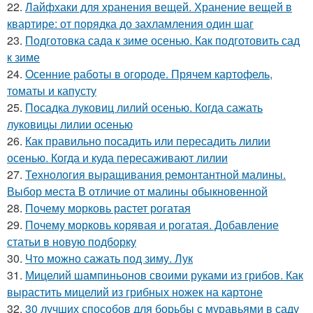
22.
Лайфхаки для хранения вещей. Хранение вещей в
квартире: от порядка до захламления один шаг
23.
Подготовка сада к зиме осенью. Как подготовить сад
к зиме
24.
Осенние работы в огороде. Прячем картофель,
томаты и капусту
25.
Посадка луковиц лилий осенью. Когда сажать
луковицы лилии осенью
26.
Как правильно посадить или пересадить лилии
осенью. Когда и куда пересаживают лилии
27.
Технология выращивания ремонтантной малины.
Выбор места В отличие от малины обыкновенной
28.
Почему морковь растет рогатая
29.
Почему морковь корявая и рогатая. Добавление
статьи в новую подборку
30.
Что можно сажать под зиму. Лук
31.
Мицелий шампиньонов своими руками из грибов. Как
вырастить мицелий из грибных ножек на картоне
32.
30 лучших способов для борьбы с муравьями в саду