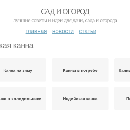
САД И ОГОРОД
лучшие советы и идеи для дачи, сада и огорода
главная
новости
статьи
кая канна
Канна на зиму
Канны в погребе
Канн
нна в холодильнике
Индийская канна
П
Садовая канна
Лиственная канна
У