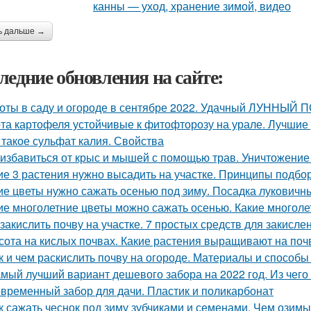
ь дальше →
ледние обновления на сайте:
оты в саду и огороде в сентябре 2022. Удачный ЛУННЫЙ
та картофеля устойчивые к фитофторозу на урале. Лучшие
 такое сульфат калия. Свойства
 избавиться от крыс и мышей с помощью трав. Уничтожение
ие 3 растения нужно высадить на участке. Принципы подбор
ие цветы нужно сажать осенью под зиму. Посадка луковичн
ие многолетние цветы можно сажать осенью. Какие многоле
 закислить почву на участке. 7 простых средств для закисл
сота на кислых почвах. Какие растения выращивают на поч
к и чем раскислить почву на огороде. Материалы и способ
мый лучший вариант дешевого забора на 2022 год. Из чег
временный забор для дачи. Пластик и поликарбонат
к сажать чеснок под зиму зубчиками и семенами. Чем озимы