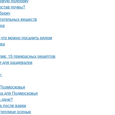
новую подборку
состав почвы?
борку
итательных веществ
она
, что можно посадить рядом
тва
лив: 15 прекрасных рецептов
 для раздевалок
у:
 Подмосковья
ка для Подмосковья
а даче?
а после варки
 теплице осенью