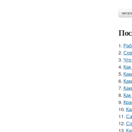
читат
Пос
1.
Раб
2.
Сор
3.
Что
4.
Как
5.
Как
6.
Как
7.
Как
8.
Как
9.
Кра
10.
Ка
11.
Са
12.
Со
13.
Ка