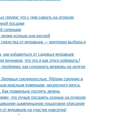
 грядок: что с чем сажать на огороде
нной посадки
ой селекции
 лилии осенью или весной
 средства от муравьев — критерии выбора и
в, как избавиться от садовых муравьев
 яичников, что это и как этого избежать?
 проблема: как сохранить морковь на долгое
е Деревья среднерослые. Яблоки средние и
ным красным румянцем, десертного вкуса.
. Как правильно посеять зелень
 зиму, что лучше посадить осенью на огороде
щивание шампиньонов пошаговое описание
я от муравьев на участке навсегда!