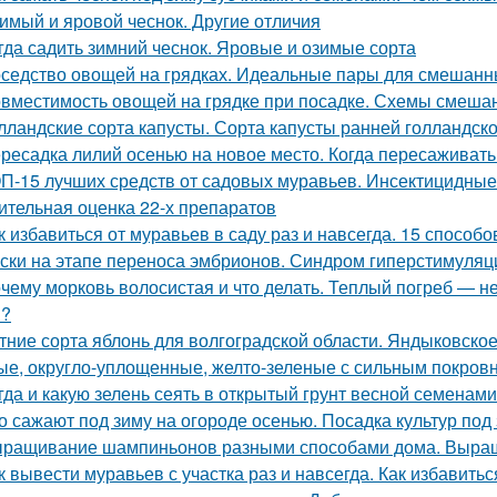
имый и яровой чеснок. Другие отличия
гда садить зимний чеснок. Яровые и озимые сорта
седство овощей на грядках. Идеальные пары для смешанных
вместимость овощей на грядке при посадке. Схемы смеша
лландские сорта капусты. Сорта капусты ранней голландск
ресадка лилий осенью на новое место. Когда пересаживать
П-15 лучших средств от садовых муравьев. Инсектицидные
ительная оценка 22-х препаратов
к избавиться от муравьев в саду раз и навсегда. 15 способо
ски на этапе переноса эмбрионов. Синдром гиперстимуляции
чему морковь волосистая и что делать. Теплый погреб — не
я?
тние сорта яблонь для волгоградской области. Яндыковско
ые, округло-уплощенные, желто-зеленые с сильным покров
гда и какую зелень сеять в открытый грунт весной семенами
о сажают под зиму на огороде осенью. Посадка культур под
ращивание шампиньонов разными способами дома. Выра
к вывести муравьев с участка раз и навсегда. Как избавитьс