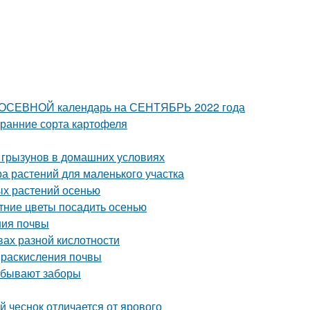
 ПОСЕВНОЙ календарь на СЕНТЯБРЬ 2022 года
 ранние сорта картофеля
 грызунов в домашних условиях
а растений для маленького участка
ых растений осенью
тние цветы посадить осенью
ения почвы
вах разной кислотности
ы раскисления почвы
о бывают заборы
й чеснок отличается от ярового