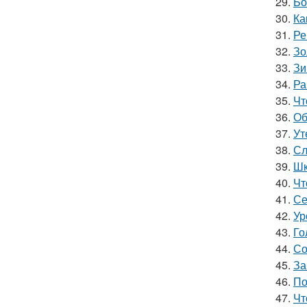
29.
Бо
30.
Ка
31.
Ре
32.
Зо
33.
Зи
34.
Ра
35.
Чт
36.
Об
37.
Ут
38.
Сл
39.
Шк
40.
Чт
41.
Се
42.
Ур
43.
Го
44.
Со
45.
За
46.
По
47.
Чт