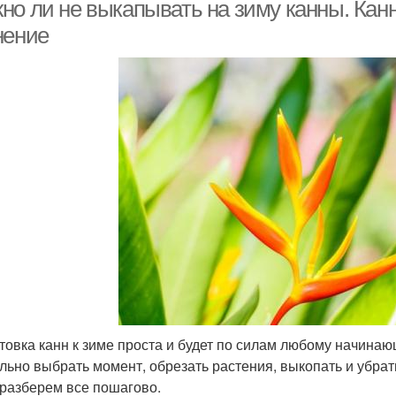
но ли не выкапывать на зиму канны. Кан
нение
Канна в горшках
товка канн к зиме проста и будет по силам любому начинаю
льно выбрать момент, обрезать растения, выкопать и убрат
 разберем все пошагово.