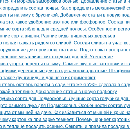
ится ли морковь заморозков осенью. Добавление статьи в 
к определить состав почвы. Как определить механический 
цепты на зиму с брусникой. Добавление статьи в новую под
ла это, какое удобрение азотное или фосфорное. Состав п
мние сорта яблонь для средней полосы. Особенности реги
нние сорта вишни. Ранние виды вишневых деревьев
о нельзя сажать рядом со сливой. Соседи сливы на участке
орудование для производства вина. Подготовка пространс
епление металлических входных дверей. Утепление
ива угорка рецепты на зиму. Самые вкусные заготовки из с
афчики деревянные для раздевалок квадратные. Шкафчики
о такое фунгициды и для чего их применяют
нтябрь октябрь работы в саду. Что же я УЖЕ сделала в сад
ожай в теплице. Добавление статьи в новую подборку
лубика сорта для Подмосковья. Лучшие сорта голубики для
рта озимого лука для Подмосковья. Особенности сортов лу
щита от мышей на даче. Как избавиться от мышей и крыс н
чему картошка при варке темнеет. Почему чернеет картошк
о в теплице посадить осенью. Секреты и правила посадки в