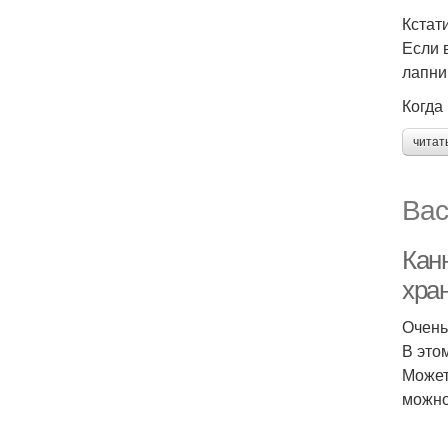
Кстат
Если 
лапни
Когда
читат
Вас
Кан
хра
Очень
В это
Может
можно