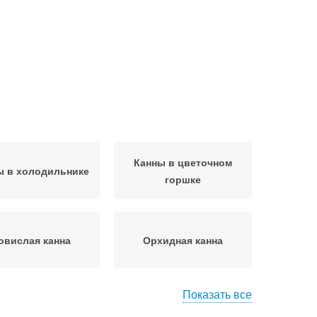
Канны в цветочном
ы в холодильнике
горшке
овислая канна
Орхидная канна
Показать все
ход за канной
Канна в квартире