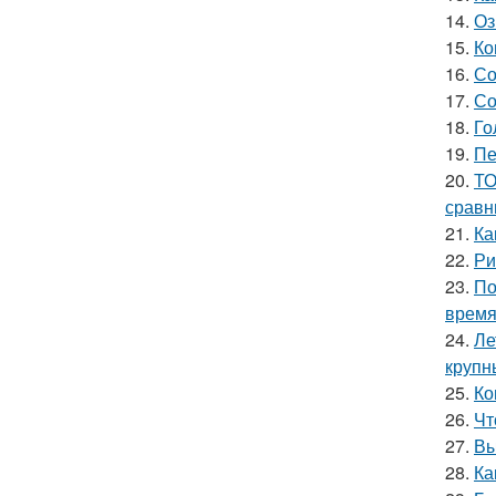
14.
Оз
15.
Ко
16.
Со
17.
Со
18.
Го
19.
Пе
20.
ТО
сравн
21.
Ка
22.
Ри
23.
По
врем
24.
Ле
крупн
25.
Ко
26.
Чт
27.
Вы
28.
Ка