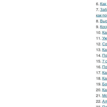
6.
Как
7.
Заб
как п
8.
Выр
9.
Ког
10.
Ка
11.
Уж
12.
Со
13.
Ка
14.
По
15.
7 
16.
По
17.
Ка
18.
Ка
19.
Бо
20.
Ка
21.
Мо
22.
Ал
23.
По