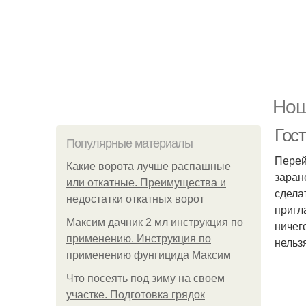
Нош
Гост
Популярные материалы
Перей
Какие ворота лучше распашные
заран
или откатные. Преимущества и
сдела
недостатки откатных ворот
пригл
Максим дачник 2 мл инструкция по
ничег
применению. Инструкция по
нельз
применению фунгицида Максим
Что посеять под зиму на своем
участке. Подготовка грядок