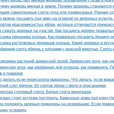
чему морковь мягкая в земле. Почему морковь становится 
чшие самоплодные сорта груш для подмосковья. Ранние со
о можно посадить под зиму на огороде из зеленных культур.
сортов красномясистых яблок, которые отличаются прекрас
к сажать деревья на участке. Как посадить дерево правиль
садка орешника осенью. Как правильно посадить лещину о
садка косточковых деревьев осенью. Какие деревья и куст
бираем сорта яблонь с плодами с красной мякотью. Сорта к
дкормка растений древесной золой. Древесная зола, как у
евесная зола, как удобрение для огорода, как применять. 
в и помидор
о делать если пересолила макароны. Что делать, если мак
тний сорт яблони. 50 сортов яблок с фото и описаниями
ноград столовый сорта. Белые сорта винограда
олько стоит коттедж построить. Каменные дома под ключ (п
да положить зеленые помидоры на дозревание. Если помид
них условиях