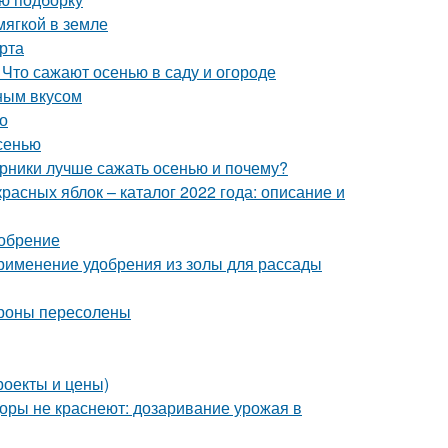
мягкой в земле
рта
 Что сажают осенью в саду и огороде
ным вкусом
но
сенью
арники лучше сажать осенью и почему?
расных яблок – каталог 2022 года: описание и
добрение
Применение удобрения из золы для рассады
ароны пересолены
роекты и цены)
оры не краснеют: дозаривание урожая в