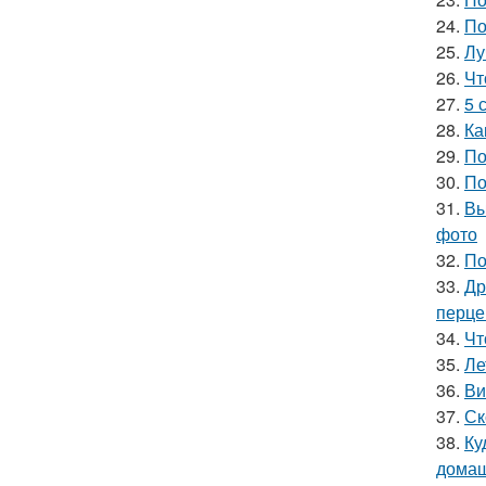
24.
По
25.
Лу
26.
Чт
27.
5 
28.
Ка
29.
По
30.
По
31.
Вы
фото
32.
По
33.
Др
перце
34.
Чт
35.
Ле
36.
Ви
37.
Ск
38.
Ку
домаш