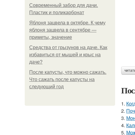
Современный забор для дачи.
Пластик и поликарбонат
Яблоня зацвела в октябре. К чему
яблоня зацвела в сентябре —
приметы, значение
Средства от грызунов на даче. Как
избавиться от мышей и крыс на
даче?
читат
После капусты, что можно сажать.
Что сажать после капусты на
следующий год
Пос
1.
Ког
2.
Поч
3.
Мон
4.
Кал
5.
Мож