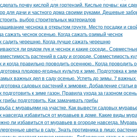
 сделать почву кислой для гортензий. Кислые почвы: как сде
ор для дачи и частного дома своими руками. Дешевые забо
остроить, выбор строительных материалов
ащивание чеснока в открытом грунте. Место посадки и сво
да сажать чеснок осенью. Когда сажать озимый чеснок
к садить черешню. Когда лучше сажать черешню
иваются ли рядом лук и чеснок и какие соседи.. Совместные
вместимость растений в саду и огороде. Совместимость ку
к и когда правильно проводить осеннюю.. Когда проводить 
дготовка плодово-ягодных культур к зиме. Подготовка к зим
самых важных дел в саду осенью. Успеть до зимы. 7 важных
дготовка садовых растений к зимовке. Добавление статьи 
к подготовить к зиме газон. Правила ухода за газоном осен
к грибы подготовить. Как замачивать грибы
рьба с муравьями на участке. Как вывести садовых мурав
к навсегда избавиться от муравьев в доме. Какие виды мур
жно ли избавиться от муравьев в огороде навсегда. Муравь
лергенные цветы в саду. Знать противника в лицо: растен
чему вырастает мелкая морковь. Добавление статьи в нов