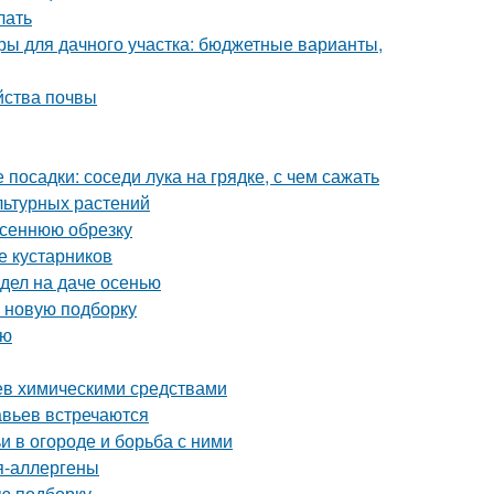
лать
ры для дачного участка: бюджетные варианты,
йства почвы
 посадки: соседи лука на грядке, с чем сажать
льтурных растений
осеннюю обрезку
е кустарников
 дел на даче осенью
в новую подборку
ью
ьев химическими средствами
авьев встречаются
и в огороде и борьба с ними
ия-аллергены
ую подборку