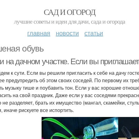
САД И ОГОРОД
лучшие советы и идеи для дачи, сада и огорода
главная
новости
статьи
еная обувь
и на дачном участке. Если вы приглашаете
дем к сути. Если вы решили пригласить к себе на дачу гост
ее предупредить об этом своих соседей. По первому их тр
ть музыку тише и поубавить тон. Если у вас хорошие отноше
асить на свой праздник. Даже если у вас соседями прекрас
о не разделяет, брать их имущество (мангал, скамейки, сту
я, иначе рискуете все испортить.