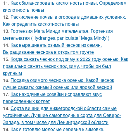
11.
Как сбалансировать кислотность почвы. Определяем
кислотность почвы
12.
Раскисление почвы в огороде в домашних условиях.
Как определить кислотность почвы
13.
Гортензия Мега Минди метельчатая. Гортензия
метельчатая (Hydrangea paniculata `Mega Mindy`)
14.
Как выращивать озимый чеснок из семян.
Выращивание чеснока в открытом грунте
15.
Когда сажать чеснок под зиму в 2022 году осенью. Как
правильно сажать чеснок под зиму, чтобы он был
крупным
16.
Посадка озимого чеснока осенью. Какой чеснок
лучше сажать: озимый осенью или яровой весной
17.
Как находчивые хозяйки исправляют вкус
пересоленных котлет
18.
Сорта вишни для нижегородской области самые
устойчивые. Лучшие самоплодные сорта для Северо-
Запада, в том числе для Ленинградской области
19.
Как я готовлю молодые деревья к зимовке.