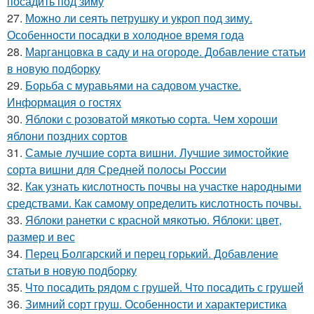
посадить под зиму
27.
Можно ли сеять петрушку и укроп под зиму.
Особенности посадки в холодное время года
28.
Марганцовка в саду и на огороде. Добавление статьи
в новую подборку
29.
Борьба с муравьями на садовом участке.
Информация о гостях
30.
Яблоки с розоватой мякотью сорта. Чем хороши
яблони поздних сортов
31.
Самые лучшие сорта вишни. Лучшие зимостойкие
сорта вишни для Средней полосы России
32.
Как узнать кислотность почвы на участке народными
средствами. Как самому определить кислотность почвы.
33.
Яблоки ранетки с красной мякотью. Яблоки: цвет,
размер и вес
34.
Перец Болгарский и перец горький. Добавление
статьи в новую подборку
35.
Что посадить рядом с грушей. Что посадить с грушей
36.
Зимний сорт груш. Особенности и характеристика