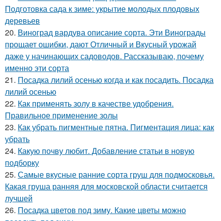
Подготовка сада к зиме: укрытие молодых плодовых
деревьев
20.
Виноград вардува описание сорта. Эти Винограды
прощает ошибки, дают Отличный и Вкусный урожай
даже у начинающих садоводов. Рассказываю, почему
именно эти сорта
21.
Посадка лилий осенью когда и как посадить. Посадка
лилий осенью
22.
Как применять золу в качестве удобрения.
Правильное применение золы
23.
Как убрать пигментные пятна. Пигментация лица: как
убрать
24.
Какую почву любит. Добавление статьи в новую
подборку
25.
Самые вкусные ранние сорта груш для подмосковья.
Какая груша ранняя для московской области считается
лучшей
26.
Посадка цветов под зиму. Какие цветы можно