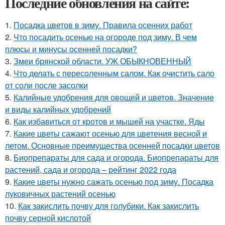
Последние обновления на сайте:
1.
Посадка цветов в зиму. Правила осенних работ
2.
Что посадить осенью на огороде под зиму. В чем
плюсы и минусы осенней посадки?
3.
Змеи брянской области. УЖ ОБЫКНОВЕННЫЙ
4.
Что делать с пересоленным салом. Как очистить сало
от соли после засолки
5.
Калийные удобрения для овощей и цветов. Значение
и виды калийных удобрений
6.
Как избавиться от кротов и мышей на участке. Яды
7.
Какие цветы сажают осенью для цветения весной и
летом. Основные преимущества осенней посадки цветов
8.
Биопрепараты для сада и огорода. Биопрепараты для
растений, сада и огорода – рейтинг 2022 года
9.
Какие цветы нужно сажать осенью под зиму. Посадка
луковичных растений осенью
10.
Как закислить почву для голубики. Как закислить
почву серной кислотой