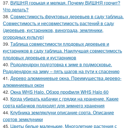
37.
ВИШНЯ горькая и мелкая. Почему ВИШНЯ горчит?
Что делать?
38.
Совместимость фруктовых деревьев в саду таблица.
Совместимость и несовместимость растений в саду
(деревьев, кустарников, винограда, земляники,
огородных культур)
39.
Таблица совместимости плодовых деревьев и
кустарников в саду таблица. Наилучшая совместимость
плодовых деревьев и кустарников
40.
Рододендрон подготовка к зиме в подмосковье.
Рододендрон на зиму – пять шагов на пути к спасению
41.
Дерево алюминиевые окна. Преимущества дерево-
алюминиевых окон
42.
Окна WHS Halo. Обзор профиля WHS Halo 60
43.
Когда убирать кабачки с грядки на хранение. Какие
сорта кабачков подходят для зимнего хранения
44.
Клубника земляклуни описание сорта. Описание
сортов земклуники
45.
Цветы белые маленькие. Многолетние растения с