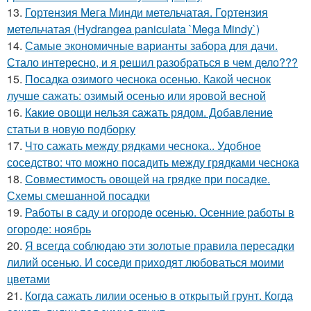
13.
Гортензия Мега Минди метельчатая. Гортензия
метельчатая (Hydrangea paniculata `Mega Mindy`)
14.
Самые экономичные варианты забора для дачи.
Стало интересно, и я решил разобраться в чем дело???
15.
Посадка озимого чеснока осенью. Какой чеснок
лучше сажать: озимый осенью или яровой весной
16.
Какие овощи нельзя сажать рядом. Добавление
статьи в новую подборку
17.
Что сажать между рядками чеснока.. Удобное
соседство: что можно посадить между грядками чеснока
18.
Совместимость овощей на грядке при посадке.
Схемы смешанной посадки
19.
Работы в саду и огороде осенью. Осенние работы в
огороде: ноябрь
20.
Я всегда соблюдаю эти золотые правила пересадки
лилий осенью. И соседи приходят любоваться моими
цветами
21.
Когда сажать лилии осенью в открытый грунт. Когда