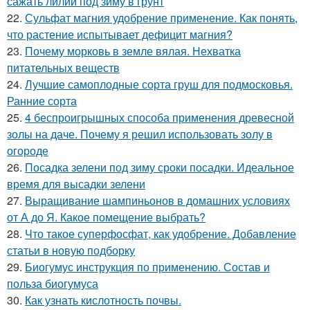
сажать лилии под зиму в грунт
22.
Сульфат магния удобрение применение. Как понять,
что растение испытывает дефицит магния?
23.
Почему морковь в земле вялая. Нехватка
питательных веществ
24.
Лучшие самоплодные сорта груш для подмосковья.
Ранние сорта
25.
4 беспроигрышных способа применения древесной
золы на даче. Почему я решил использовать золу в
огороде
26.
Посадка зелени под зиму сроки посадки. Идеальное
время для высадки зелени
27.
Выращивание шампиньонов в домашних условиях
от А до Я. Какое помещение выбрать?
28.
Что такое суперфосфат, как удобрение. Добавление
статьи в новую подборку
29.
Биогумус инструкция по применению. Состав и
польза биогумуса
30.
Как узнать кислотность почвы.