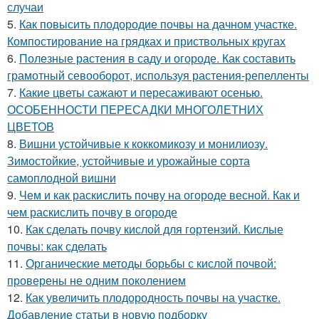
случаи
5.
Как повысить плодородие почвы на дачном участке.
Компостирование на грядках и приствольных кругах
6.
Полезные растения в саду и огороде. Как составить
грамотный севооборот, используя растения-репелленты
7.
Какие цветы сажают и пересаживают осенью.
ОСОБЕННОСТИ ПЕРЕСАДКИ МНОГОЛЕТНИХ
ЦВЕТОВ
8.
Вишни устойчивые к коккомикозу и монилиозу.
Зимостойкие, устойчивые и урожайные сорта
самоплодной вишни
9.
Чем и как раскислить почву на огороде весной. Как и
чем раскислить почву в огороде
10.
Как сделать почву кислой для гортензий. Кислые
почвы: как сделать
11.
Органические методы борьбы с кислой почвой:
проверены не одним поколением
12.
Как увеличить плодородность почвы на участке.
Добавление статьи в новую подборку