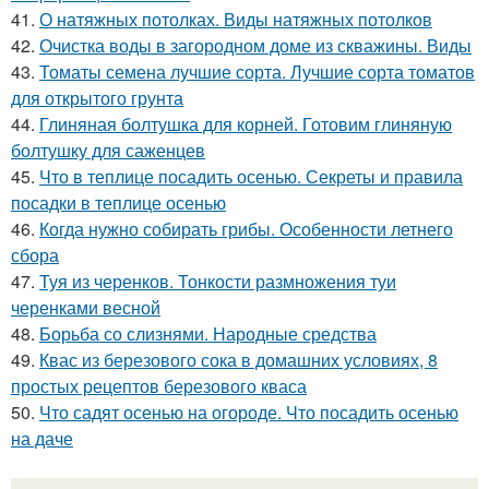
41.
О натяжных потолках. Виды натяжных потолков
42.
Очистка воды в загородном доме из скважины. Виды
43.
Томаты семена лучшие сорта. Лучшие сорта томатов
для открытого грунта
44.
Глиняная болтушка для корней. Готовим глиняную
болтушку для саженцев
45.
Что в теплице посадить осенью. Секреты и правила
посадки в теплице осенью
46.
Когда нужно собирать грибы. Особенности летнего
сбора
47.
Туя из черенков. Тонкости размножения туи
черенками весной
48.
Борьба со слизнями. Народные средства
49.
Квас из березового сока в домашних условиях, 8
простых рецептов березового кваса
50.
Что садят осенью на огороде. Что посадить осенью
на даче