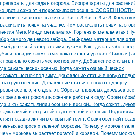
препараты для сада и огорода. Биопрепараты для растений,
ие цветы сажают и пересаживают осенью. ОСОБЕННО
 понизить кислотность почвы. Часть 3 Часть 3 из 3: Когда н
 раскислить почву на участке. Чем раскислить почву на огор
тензия Мега Минди метельчатая. Гортензия метельчатая (Hyd
бор самого дешевого забора. Выбираем материал для огр
мый дешевый забор своими руками. Как сделать забор по
убина посадки озимого чеснока секреты урожая. Озимый (з
к правильно сажать чеснок под зиму. Добавление статьи в 
гда сажать чеснок осенью. Когда сажать озимый чеснок
к сажать чеснок под зиму. Добавление статьи в новую подб
рта груш осенние. Добавление статьи в новую подборку
ревья осенью, что делают. Обрезка плодовых деревьев ос
к правильно проводить осенние работы в саду. Сроки обра
гда и как сажать лилии осенью и весной.. Когда сажать лук
садка лилий в открытый грунт весной и осенью. Подготовк
еняя посадка лилии в открытый грунт. Сроки осенней поса
главных вопроса о зеленой моркови. Почему у моркови зеле
чему морковь вырастает рогатой и корявой. Почему морков