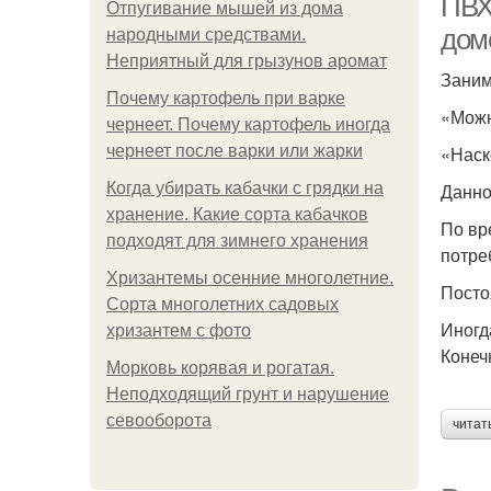
ПВХ
Отпугивание мышей из дома
дом
народными средствами.
Неприятный для грызунов аромат
Заним
Почему картофель при варке
«Можн
чернеет. Почему картофель иногда
чернеет после варки или жарки
«Наск
Когда убирать кабачки с грядки на
Данно
хранение. Какие сорта кабачков
По вр
подходят для зимнего хранения
потре
Хризантемы осенние многолетние.
Посто
Сорта многолетних садовых
Иногд
хризантем с фото
Конеч
Морковь корявая и рогатая.
Неподходящий грунт и нарушение
севооборота
читат