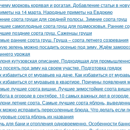
чему морковь корявая и рогатая. Добавление статьи в нов
иметы на 14 марта. Народные приметы на Евдокию
нние сорта груши для средней полосы. Зимние сорта груш
чшие самоплодные сорта груш для подмосковья. Ранние со
чшие поздние сорта груш. Саженцы груши
мые ранние сорта груш. Груша – сорта летнего созревания
кую зелень можно посадить осенью под зиму. Ждём замороз
аннего урожая
лоня кутузовская описание. Подходящая для промышленно
о посеять под зиму на своем участке. Подготовка грядок
к избавиться от муравьев на даче. Как избавиться от мурав
к избавиться от муравьев в квартире. Причины появления 
мые лучшие сорта вишни. Лучшие зимостойкие сорта вишн
бота в огороде в сентябре. 10 самых важных дел в огороде
лони летние сорта. Самые лучшие сорта яблонь, выведенн
к можно исправить пересоленные блюда. Что делать если п
уровые сорта яблонь их названия
чь для бани и отопления одновременно. Особенности банн