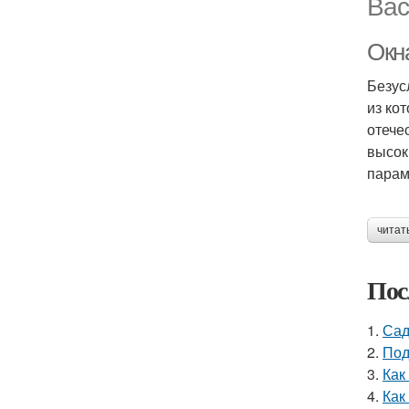
Вас
Окн
Безус
из ко
отече
высок
парам
читат
Пос
1.
Сад
2.
Под
3.
Как
4.
Как