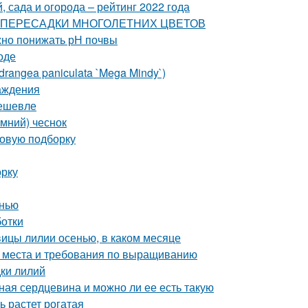
 сада и огорода – рейтинг 2022 года
СТИ ПЕРЕСАДКИ МНОГОЛЕТНИХ ЦВЕТОВ
ужно понижать рН почвы
оде
rangea paniculata `Mega Mindy`)
аждения
дешевле
имний) чеснок
новую подборку
орку
енью
ботки
овицы лилии осенью, в каком месяце
а места и требования по выращиванию
дки лилий
ная сердцевина и можно ли ее есть такую
ь растет рогатая