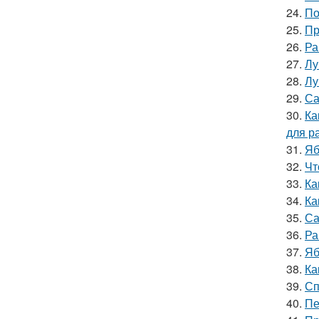
24.
По
25.
Пр
26.
Ра
27.
Лу
28.
Лу
29.
Са
30.
Ка
для р
31.
Яб
32.
Чт
33.
Ка
34.
Ка
35.
Са
36.
Ра
37.
Яб
38.
Ка
39.
Сп
40.
Пе