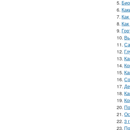
5.
Био
6.
Как
7.
Как
8.
Как
9.
Гор
10.
Вы
11.
Са
12.
Гл
13.
Ка
14.
Ко
15.
Ка
16.
Со
17.
Де
18.
Ка
19.
Ко
20.
По
21.
Ос
22.
3 
23.
По