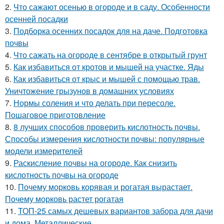
2.
Что сажают осенью в огороде и в саду. Особенности
осенней посадки
3.
Подборка осенних посадок для на даче. Подготовка
почвы
4.
Что сажать на огороде в сентябре в открытый грунт
5.
Как избавиться от кротов и мышей на участке. Яды
6.
Как избавиться от крыс и мышей с помощью трав.
Уничтожение грызунов в домашних условиях
7.
Нормы соления и что делать при пересоле.
Пошаговое приготовление
8.
8 лучших способов проверить кислотность почвы.
Способы измерения кислотности почвы: популярные
модели измерителей
9.
Раскисление почвы на огороде. Как снизить
кислотность почвы на огороде
10.
Почему морковь корявая и рогатая вырастает.
Почему морковь растет рогатая
11.
ТОП-25 самых дешевых вариантов забора для дачи
и дома. Металлические