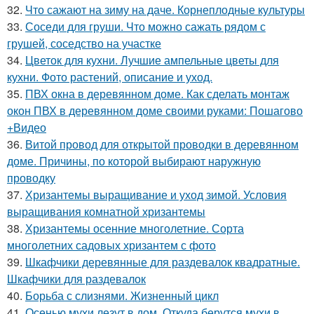
32.
Что сажают на зиму на даче. Корнеплодные культуры
33.
Соседи для груши. Что можно сажать рядом с
грушей, соседство на участке
34.
Цветок для кухни. Лучшие ампельные цветы для
кухни. Фото растений, описание и уход.
35.
ПВХ окна в деревянном доме. Как сделать монтаж
окон ПВХ в деревянном доме своими руками: Пошагово
+Видео
36.
Витой провод для открытой проводки в деревянном
доме. Причины, по которой выбирают наружную
проводку
37.
Хризантемы выращивание и уход зимой. Условия
выращивания комнатной хризантемы
38.
Хризантемы осенние многолетние. Сорта
многолетних садовых хризантем с фото
39.
Шкафчики деревянные для раздевалок квадратные.
Шкафчики для раздевалок
40.
Борьба с слизнями. Жизненный цикл
41.
Осенью мухи лезут в дом. Откуда берутся мухи в