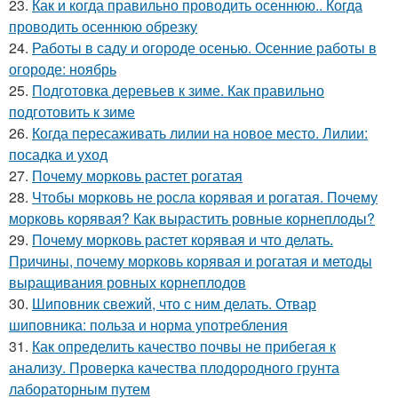
23.
Как и когда правильно проводить осеннюю.. Когда
проводить осеннюю обрезку
24.
Работы в саду и огороде осенью. Осенние работы в
огороде: ноябрь
25.
Подготовка деревьев к зиме. Как правильно
подготовить к зиме
26.
Когда пересаживать лилии на новое место. Лилии:
посадка и уход
27.
Почему морковь растет рогатая
28.
Чтобы морковь не росла корявая и рогатая. Почему
морковь корявая? Как вырастить ровные корнеплоды?
29.
Почему морковь растет корявая и что делать.
Причины, почему морковь корявая и рогатая и методы
выращивания ровных корнеплодов
30.
Шиповник свежий, что с ним делать. Отвар
шиповника: польза и норма употребления
31.
Как определить качество почвы не прибегая к
анализу. Проверка качества плодородного грунта
лабораторным путем