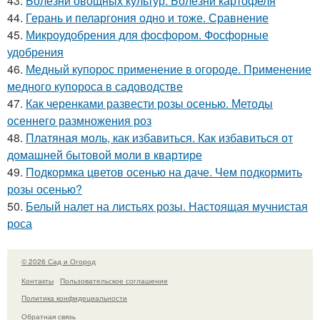
43.
Болезни овощных культур. Болезни картофеля
44.
Герань и пеларгония одно и тоже. Сравнение
45.
Микроудобрения для фосфором. Фосфорные
удобрения
46.
Медный купорос применение в огороде. Применение
медного купороса в садоводстве
47.
Как черенками развести розы осенью. Методы
осеннего размножения роз
48.
Платяная моль, как избавиться. Как избавиться от
домашней бытовой моли в квартире
49.
Подкормка цветов осенью на даче. Чем подкормить
розы осенью?
50.
Белый налет на листьях розы. Настоящая мучнистая
роса
© 2026 Сад и Огород
Контакты
Пользовательское соглашение
Политика конфидециальности
Обратная связь