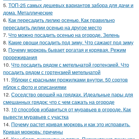
5.
ТОП-25 самых дешевых вариантов забора для дачи и
дома. Металлические
6.
Как пересадить лилию осенью. Как правильно
пересадить лилии осенью на другое место
7.
Что можно посадить осенью на огороде. Зелень
8.
Какие овощи посадить под зиму. Что сажают под зиму
9.
Почему морковь бывает рогатая и корявая. Режим
прореживания
10.
Что посадить рядом с метельчатой гортензией. Что
посадить рядом с гортензией метельчатой
11.
Яблоки с красными прожилками внутри. 50 сортов
яблок с фото и описаниями
12.
Соседство овощей на грядках. Идеальные пары для
смешанных грядок: что с чем сажать на огороде
13.
10 способов избавиться от муравьев в огороде. Как
вывести муравьев с участка
14.
Почему растет кривая морковь и как это исправить.
Кривая морковь: причины