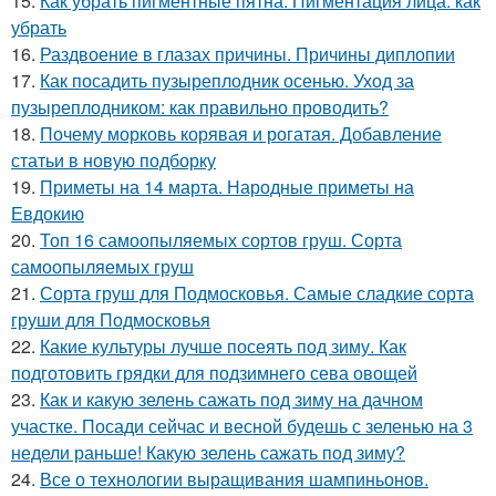
15.
Как убрать пигментные пятна. Пигментация лица: как
убрать
16.
Раздвоение в глазах причины. Причины диплопии
17.
Как посадить пузыреплодник осенью. Уход за
пузыреплодником: как правильно проводить?
18.
Почему морковь корявая и рогатая. Добавление
статьи в новую подборку
19.
Приметы на 14 марта. Народные приметы на
Евдокию
20.
Топ 16 самоопыляемых сортов груш. Сорта
самоопыляемых груш
21.
Сорта груш для Подмосковья. Самые сладкие сорта
груши для Подмосковья
22.
Какие культуры лучше посеять под зиму. Как
подготовить грядки для подзимнего сева овощей
23.
Как и какую зелень сажать под зиму на дачном
участке. Посади сейчас и весной будешь с зеленью на 3
недели раньше! Какую зелень сажать под зиму?
24.
Все о технологии выращивания шампиньонов.