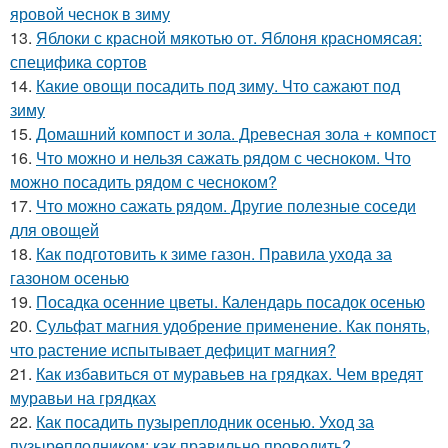
яровой чеснок в зиму
13.
Яблоки с красной мякотью от. Яблоня красномясая:
специфика сортов
14.
Какие овощи посадить под зиму. Что сажают под
зиму
15.
Домашний компост и зола. Древесная зола + компост
16.
Что можно и нельзя сажать рядом с чесноком. Что
можно посадить рядом с чесноком?
17.
Что можно сажать рядом. Другие полезные соседи
для овощей
18.
Как подготовить к зиме газон. Правила ухода за
газоном осенью
19.
Посадка осенние цветы. Календарь посадок осенью
20.
Сульфат магния удобрение применение. Как понять,
что растение испытывает дефицит магния?
21.
Как избавиться от муравьев на грядках. Чем вредят
муравьи на грядках
22.
Как посадить пузыреплодник осенью. Уход за
пузыреплодником: как правильно проводить?