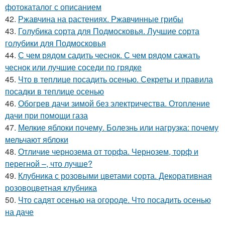
фотокаталог с описанием
42.
Ржавчина на растениях. Ржавчинные грибы
43.
Голубика сорта для Подмосковья. Лучшие сорта
голубики для Подмосковья
44.
С чем рядом садить чеснок. С чем рядом сажать
чеснок или лучшие соседи по грядке
45.
Что в теплице посадить осенью. Секреты и правила
посадки в теплице осенью
46.
Обогрев дачи зимой без электричества. Отопление
дачи при помощи газа
47.
Мелкие яблоки почему. Болезнь или нагрузка: почему
мельчают яблоки
48.
Отличие чернозема от торфа. Чернозем, торф и
перегной –, что лучше?
49.
Клубника с розовыми цветами сорта. Декоративная
розовоцветная клубника
50.
Что садят осенью на огороде. Что посадить осенью
на даче