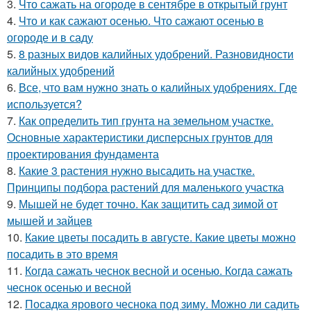
3.
Что сажать на огороде в сентябре в открытый грунт
4.
Что и как сажают осенью. Что сажают осенью в
огороде и в саду
5.
8 разных видов калийных удобрений. Разновидности
калийных удобрений
6.
Все, что вам нужно знать о калийных удобрениях. Где
используется?
7.
Как определить тип грунта на земельном участке.
Основные характеристики дисперсных грунтов для
проектирования фундамента
8.
Какие 3 растения нужно высадить на участке.
Принципы подбора растений для маленького участка
9.
Мышей не будет точно. Как защитить сад зимой от
мышей и зайцев
10.
Какие цветы посадить в августе. Какие цветы можно
посадить в это время
11.
Когда сажать чеснок весной и осенью. Когда сажать
чеснок осенью и весной
12.
Посадка ярового чеснока под зиму. Можно ли садить