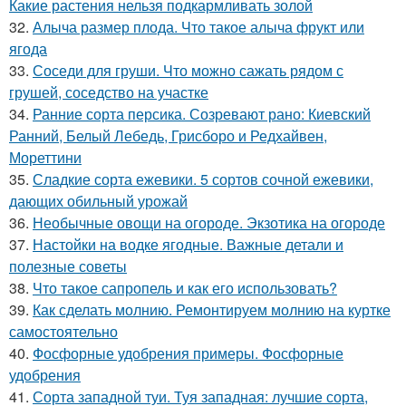
Какие растения нельзя подкармливать золой
32.
Алыча размер плода. Что такое алыча фрукт или
ягода
33.
Соседи для груши. Что можно сажать рядом с
грушей, соседство на участке
34.
Ранние сорта персика. Созревают рано: Киевский
Ранний, Белый Лебедь, Грисборо и Редхайвен,
Мореттини
35.
Сладкие сорта ежевики. 5 сортов сочной ежевики,
дающих обильный урожай
36.
Необычные овощи на огороде. Экзотика на огороде
37.
Настойки на водке ягодные. Важные детали и
полезные советы
38.
Что такое сапропель и как его использовать?
39.
Как сделать молнию. Ремонтируем молнию на куртке
самостоятельно
40.
Фосфорные удобрения примеры. Фосфорные
удобрения
41.
Сорта западной туи. Туя западная: лучшие сорта,