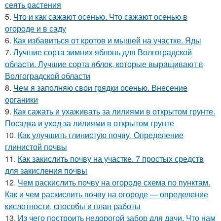
сеять растения
5.
Что и как сажают осенью. Что сажают осенью в
огороде и в саду
6.
Как избавиться от кротов и мышей на участке. Яды
7.
Лучшие сорта зимних яблонь для Волгоградской
области. Лучшие сорта яблок, которые выращивают в
Волгоградской области
8.
Чем я заполняю свои грядки осенью. Внесение
органики
9.
Как сажать и ухаживать за лилиями в открытом грунте.
Посадка и уход за лилиями в открытом грунте
10.
Как улучшить глинистую почву. Определение
глинистой почвы
11.
Как закислить почву на участке. 7 простых средств
для закисления почвы
12.
Чем раскислить почву на огороде схема по пунктам.
Как и чем раскислить почву на огороде — определение
кислотности, способы и план работы
13.
Из чего построить недорогой забор для дачи. Что нам