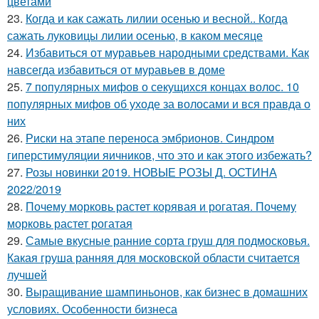
цветами
23.
Когда и как сажать лилии осенью и весной.. Когда
сажать луковицы лилии осенью, в каком месяце
24.
Избавиться от муравьев народными средствами. Как
навсегда избавиться от муравьев в доме
25.
7 популярных мифов о секущихся концах волос. 10
популярных мифов об уходе за волосами и вся правда о
них
26.
Риски на этапе переноса эмбрионов. Синдром
гиперстимуляции яичников, что это и как этого избежать?
27.
Розы новинки 2019. НОВЫЕ РОЗЫ Д. ОСТИНА
2022/2019
28.
Почему морковь растет корявая и рогатая. Почему
морковь растет рогатая
29.
Самые вкусные ранние сорта груш для подмосковья.
Какая груша ранняя для московской области считается
лучшей
30.
Выращивание шампиньонов, как бизнес в домашних
условиях. Особенности бизнеса