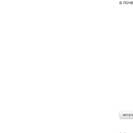
в поч
читат