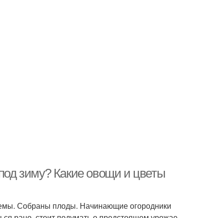
 под зиму? Какие овощи и цветы
нтемы. Собраны плоды. Начинающие огородники
ться рано, стоит подумать о предстоящем урожае