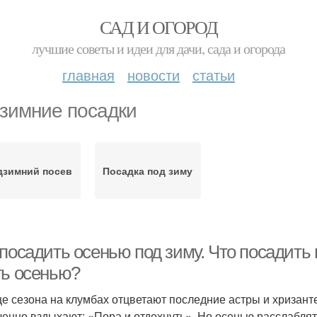
САД И ОГОРОД
лучшие советы и идеи для дачи, сада и огорода
главная
новости
статьи
зимние посадки
дзимний посев
Посадка под зиму
 посадить осенью под зиму. Что посадить
ть осенью?
це сезона на клумбах отцветают последние астры и хриза
ченно вздыхают: «Пора и отдохнуть». Но осенью расслабля