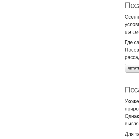
Пос
Осенн
услов
вы см
Где с
Посев
расса
читат
Пос
Ухоже
приро
Однак
выгля
Для т