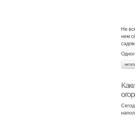
Не вс
нем с
садов
Однол
читат
Как
ого
Сегод
напол