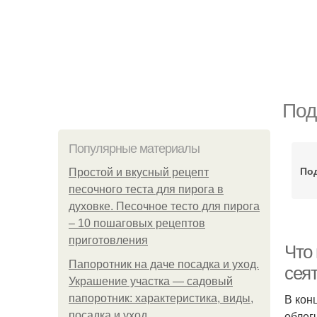
Под
Популярные материалы
По
Простой и вкусный рецепт
песочного теста для пирога в
духовке. Песочное тесто для пирога
– 10 пошаговых рецептов
приготовления
Что
Папоротник на даче посадка и уход.
сея
Украшение участка — садовый
В кон
папоротник: характеристика, виды,
облег
посадка и уход