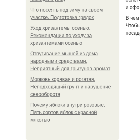
и офо
Что посеять под зиму на своем
В чем
участке. Подготовка грядок
Чтобы
Уход хризантемы осенью.
посад
Рекомендации по уходу за
хризантемами осенью
Отпугивание мышей из дома
народными средствами.
Неприятный для грызунов аромат
Морковь корявая и рогатая.
Неподходящий грунт и нарушение
севооборота
Почему яблоки внутри розовые.
Пять сортов яблок с красной
мякотью