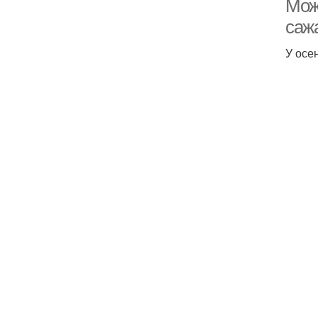
Мож
саж
У осе