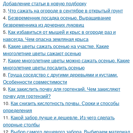
Добавление статьи в новую подборку
3.
Что сажать на огороде в сентябре в открытый грунт
4.
Безвременник посадка осенью. Выращивание
безвременника из дочерних луковиц
5.
Как избавиться от мышей и крыс в огороде раз и
навсегда. Чем опасна земляная крыса
6.
Какие цветы сажать осенью на участке. Какие
многолетние цветы сажают осенью
7.
Какие многолетние цветы можно сажать осенью. Какие
многолетние цветы посадить осенью
8.
Груша соседство с другими деревьями и кустами.
Особенности совместимости
9.
Как закислить почву для гортензий. Чем закисляют
почву для гортензий?
10.
Как снизить кислотность почвы. Сроки и способы
определения
11.
Какой забор лучше и дешевле. Из чего сделать
опорные столбы
12.
Выбор самого дешевого забора. Выбираем материал