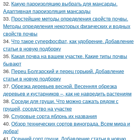
32.
Какую пароизоляцию выбрать для мансарды.
Адаптивная пароизоляция мансарды
33.
Простейшие методы определения свойств почвы.
Методы определения некоторых физических и водных
свойств почвы
34.
Что такое суперфосфат, как удобрение. Добавление
статьи в новую подборку
35.
Какая почва на вашем участке. Какие типы почвы
бывают
36.
Перец Болгарский и перец горький. Добавление
статьи в новую подборку
37.
Обрезка деревьев весной. Весенняя обрезка
деревьев и кустарников –, как не навредить растениям
38.
Соседи для груши. Что можно сажать рядом с
грушей, соседство на участке
39.
Спуровые сорта яблонь их названия
40.
Обзор технических сортов винограда. Всем мира и
добра!
41.
Осенний сорт груши. Добавление статьи в новую