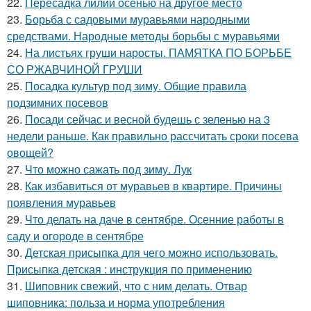
22.
Пересадка лилий осенью на другое место
23.
Борьба с садовыми муравьями народными
средствами. Народные методы борьбы с муравьями
24.
На листьях груши наросты. ПАМЯТКА ПО БОРЬБЕ
СО РЖАВЧИНОЙ ГРУШИ
25.
Посадка культур под зиму. Общие правила
подзимних посевов
26.
Посади сейчас и весной будешь с зеленью на 3
недели раньше. Как правильно рассчитать сроки посева
овощей?
27.
Что можно сажать под зиму. Лук
28.
Как избавиться от муравьев в квартире. Причины
появления муравьев
29.
Что делать на даче в сентябре. Осенние работы в
саду и огороде в сентябре
30.
Детская присыпка для чего можно использовать.
Присыпка детская : инструкция по применению
31.
Шиповник свежий, что с ним делать. Отвар
шиповника: польза и норма употребления