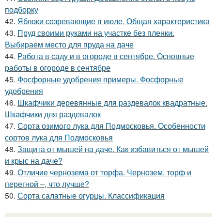
подборку
42.
Яблоки созревающие в июле. Общая характеристика
43.
Пруд своими руками на участке без пленки.
Выбираем место для пруда на даче
44.
Работа в саду и в огороде в сентябре. Основные
работы в огороде в сентябре
45.
Фосфорные удобрения примеры. Фосфорные
удобрения
46.
Шкафчики деревянные для раздевалок квадратные.
Шкафчики для раздевалок
47.
Сорта озимого лука для Подмосковья. Особенности
сортов лука для Подмосковья
48.
Защита от мышей на даче. Как избавиться от мышей
и крыс на даче?
49.
Отличие чернозема от торфа. Чернозем, торф и
перегной –, что лучше?
50.
Сорта салатные огурцы. Классификация