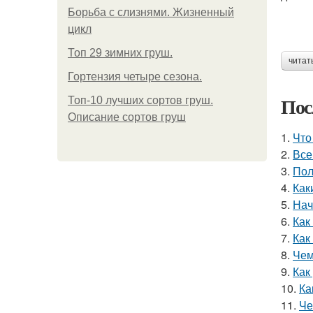
Борьба с слизнями. Жизненный
цикл
Топ 29 зимних груш.
читат
Гортензия четыре сезона.
Пос
Топ-10 лучших сортов груш.
Описание сортов груш
1.
Что
2.
Все
3.
Пол
4.
Как
5.
Нач
6.
Как
7.
Как
8.
Чем
9.
Как
10.
Ка
11.
Че