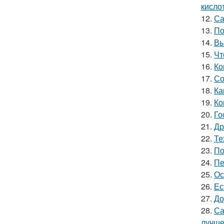
кисло
12.
Са
13.
По
14.
Вы
15.
Чт
16.
Ко
17.
Со
18.
Ка
19.
Ко
20.
Го
21.
Др
22.
Те
23.
По
24.
Пе
25.
Ос
26.
Ес
27.
До
28.
Са
лучш