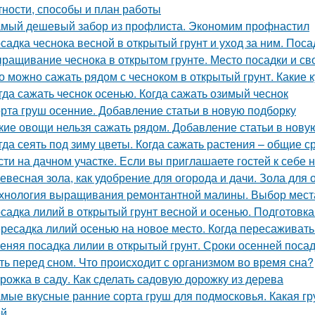
тности, способы и план работы
мый дешевый забор из профлиста. Экономим профнастил
садка чеснока весной в открытый грунт и уход за ним. Поса
ращивание чеснока в открытом грунте. Место посадки и св
о можно сажать рядом с чесноком в открытый грунт. Какие 
гда сажать чеснок осенью. Когда сажать озимый чеснок
рта груш осенние. Добавление статьи в новую подборку
кие овощи нельзя сажать рядом. Добавление статьи в нову
гда сеять под зиму цветы. Когда сажать растения – общие с
сти на дачном участке. Если вы приглашаете гостей к себе 
евесная зола, как удобрение для огорода и дачи. Зола для 
хнология выращивания ремонтантной малины. Выбор мест
садка лилий в открытый грунт весной и осенью. Подготовк
ресадка лилий осенью на новое место. Когда пересаживать
еняя посадка лилии в открытый грунт. Сроки осенней поса
ть перед сном. Что происходит с организмом во время сна?
рожка в саду. Как сделать садовую дорожку из дерева
мые вкусные ранние сорта груш для подмосковья. Какая гр
ей