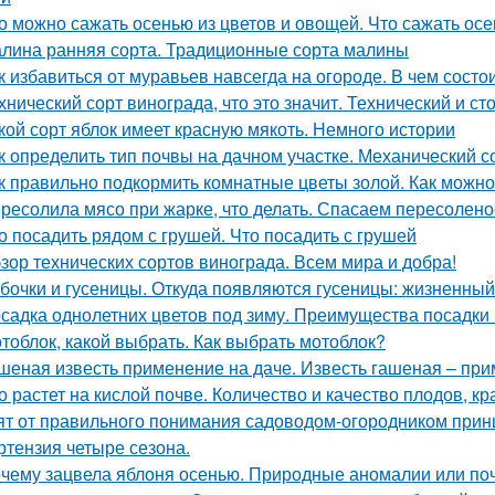
о можно сажать осенью из цветов и овощей. Что сажать осе
лина ранняя сорта. Традиционные сорта малины
к избавиться от муравьев навсегда на огороде. В чем сост
хнический сорт винограда, что это значит. Технический и с
кой сорт яблок имеет красную мякоть. Немного истории
к определить тип почвы на дачном участке. Механический с
к правильно подкормить комнатные цветы золой. Как можно
ресолила мясо при жарке, что делать. Спасаем пересолен
о посадить рядом с грушей. Что посадить с грушей
зор технических сортов винограда. Всем мира и добра!
бочки и гусеницы. Откуда появляются гусеницы: жизненный
садка однолетних цветов под зиму. Преимущества посадки 
тоблок, какой выбрать. Как выбрать мотоблок?
шеная известь применение на даче. Известь гашеная – пр
о растет на кислой почве. Количество и качество плодов, к
ят от правильного понимания садоводом-огородником принци
ртензия четыре сезона.
чему зацвела яблоня осенью. Природные аномалии или поч