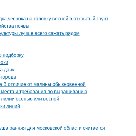
дка чеснока на головку весной в открытый грунт
ойства почвы
культуры лучше всего сажать рядом
ю подборку
роки
на дачу
огорода
а В отличие от малины обыкновенной
а места и требования по выращиванию
 лилии осенью или весной
дки лилий
уша ранняя для московской области считается