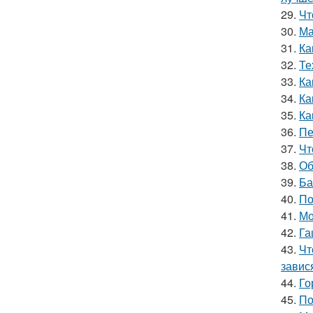
29.
Чт
30.
Ма
31.
Ка
32.
Те
33.
Ка
34.
Ка
35.
Ка
36.
Пе
37.
Чт
38.
Об
39.
Ба
40.
По
41.
Мо
42.
Га
43.
Чт
завис
44.
Го
45.
По