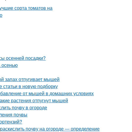
усы осенней посадки?
ь осенью
ой запах отпугивает мышей
е статьи в новую подборку
избавление от мышей в домашних условиях
Какие растения отпугнут мышей
слить почву в огороде
сления почвы
гортензий?
м раскислить почву на огороде — определение