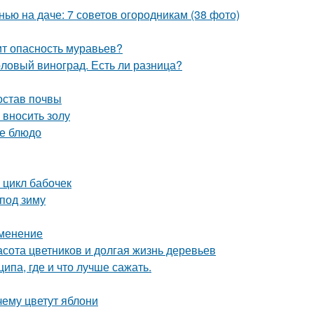
нью на даче: 7 советов огородникам (38 фото)
оит опасность муравьев?
толовый виноград. Есть ли разница?
остав почвы
 вносить золу
ое блюдо
 цикл бабочек
под зиму
именение
расота цветников и долгая жизнь деревьев
па, где и что лучше сажать.
ему цветут яблони