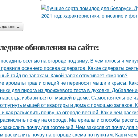
ь дальше →
ледние обновления на сайте:
 посадить осенью на огороде под зиму. В чем плюсы и мин
 правила осеннего посева сидератов. Какие сидераты сеят
ный гайд по запахам. Какой запах отпугивает комаров?
ие ароматы трав и специй не переносят мыши и крысы. Как
инки для пирога из дрожжевого теста в духовке. Добавлени
 навсегда избавиться от мышей в доме. Самостоятельное 
 отпугнуть мышей от квартиры и дома с помощью запахов. 
 и как раскислить почву на огороде весной. Как и чем раски
 раскислить почву на огороде. Материалы и способы раски
к закислить почву для гортензий. Чем закисляют почву для 
м раскислить почву на огороде схема по пунктам. Как и че