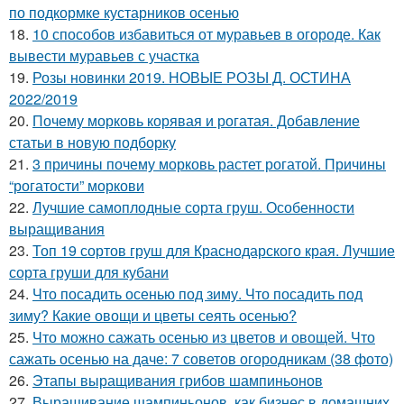
по подкормке кустарников осенью
18.
10 способов избавиться от муравьев в огороде. Как
вывести муравьев с участка
19.
Розы новинки 2019. НОВЫЕ РОЗЫ Д. ОСТИНА
2022/2019
20.
Почему морковь корявая и рогатая. Добавление
статьи в новую подборку
21.
3 причины почему морковь растет рогатой. Причины
“рогатости” моркови
22.
Лучшие самоплодные сорта груш. Особенности
выращивания
23.
Топ 19 сортов груш для Краснодарского края. Лучшие
сорта груши для кубани
24.
Что посадить осенью под зиму. Что посадить под
зиму? Какие овощи и цветы сеять осенью?
25.
Что можно сажать осенью из цветов и овощей. Что
сажать осенью на даче: 7 советов огородникам (38 фото)
26.
Этапы выращивания грибов шампиньонов
27.
Выращивание шампиньонов, как бизнес в домашних