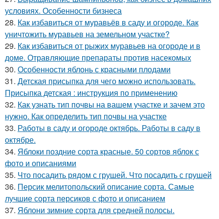
условиях. Особенности бизнеса
28.
Как избавиться от муравьёв в саду и огороде. Как
уничтожить муравьев на земельном участке?
29.
Как избавиться от рыжих муравьев на огороде и в
доме. Отравляющие препараты против насекомых
30.
Особенности яблонь с красными плодами
31.
Детская присыпка для чего можно использовать.
Присыпка детская : инструкция по применению
32.
Как узнать тип почвы на вашем участке и зачем это
нужно. Как определить тип почвы на участке
33.
Работы в саду и огороде октябрь. Работы в саду в
октябре.
34.
Яблоки поздние сорта красные. 50 сортов яблок с
фото и описаниями
35.
Что посадить рядом с грушей. Что посадить с грушей
36.
Персик мелитопольский описание сорта. Самые
лучшие сорта персиков с фото и описанием
37.
Яблони зимние сорта для средней полосы.