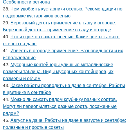
Особенности региона
38.
Чем удобрять кустарники осенью. Рекомендации по
подкормке кустарников осенью
39.
Березовый деготь применение в саду и огороде.
Березовый деготь – применение в саду и огороде
40.
Что из цветов сажать осенью. Какие цветы сажают
осенью на даче
41.
Известь в огороде применение. Разновидности и их
использование
42.
Мусорные контейнеры уличные металлические
размеры таблица. Виды мусорных контейнеров, их
размеры и объем
43.
Какие работы проводить на даче в сентябре. Работы
в цветнике в сентябре
44.
Можно ли сажать рядом клубнику разных сортов.
Могут ли переопыляться разные сорта, посаженные
рядом?
45.
Август на даче. Работы на даче в августе и сентябре:
полезные и простые советы