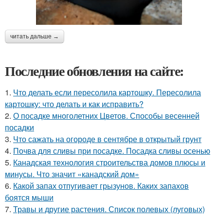
читать дальше →
Последние обновления на сайте:
1.
Что делать если пересолила картошку. Пересолила
картошку: что делать и как исправить?
2.
О посадке многолетних Цветов. Способы весенней
посадки
3.
Что сажать на огороде в сентябре в открытый грунт
4.
Почва для сливы при посадке. Посадка сливы осенью
5.
Канадская технология строительства домов плюсы и
минусы. Что значит «канадский дом»
6.
Какой запах отпугивает грызунов. Каких запахов
боятся мыши
7.
Травы и другие растения. Список полевых (луговых)