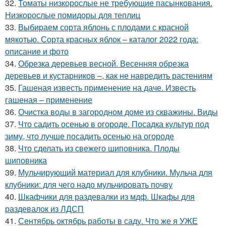
32.
Томаты низкорослые не требующие пасынкования.
Низкорослые помидоры для теплиц
33.
Выбираем сорта яблонь с плодами с красной
мякотью. Сорта красных яблок – каталог 2022 года:
описание и фото
34.
Обрезка деревьев весной. Весенняя обрезка
деревьев и кустарников –, как не навредить растениям
35.
Гашеная известь применение на даче. Известь
гашеная – применение
36.
Очистка воды в загородном доме из скважины. Виды
37.
Что садить осенью в огороде. Посадка культур под
зиму, что лучше посадить осенью на огороде
38.
Что сделать из свежего шиповника. Плоды
шиповника
39.
Мульчирующий материал для клубники. Мульча для
клубники: для чего надо мульчировать почву
40.
Шкафчики для раздевалки из мдф. Шкафы для
раздевалок из ЛДСП
41.
Сентябрь октябрь работы в саду. Что же я УЖЕ