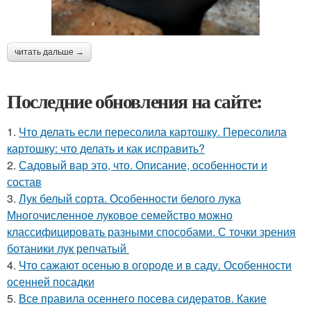
читать дальше →
Последние обновления на сайте:
1.
Что делать если пересолила картошку. Пересолила
картошку: что делать и как исправить?
2.
Садовый вар это, что. Описание, особенности и
состав
3.
Лук белый сорта. Особенности белого лука
Многочисленное луковое семейство можно
классифицировать разными способами. С точки зрения
ботаники лук репчатый
4.
Что сажают осенью в огороде и в саду. Особенности
осенней посадки
5.
Все правила осеннего посева сидератов. Какие