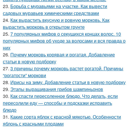
23.
Борьба с муравьями на участке. Как вывести
садовых муравьев химическими средствами
24.
Как вырастить вкусную и ровную морковь. Как
вырастить морковь в открытом грунте
25.
7 популярных мифов о секущихся концах волос. 10
популярных мифов об уходе за волосами и вся правда о
них
26.
Почему морковь корявая и рогатая. Добавление
статьи в новую подборку
27.
3 причины почему морковь растет рогатой. Причины
“рогатости” моркови
28.
Ирисы на зиму. Добавление статьи в новую подборку
29.
Этапы выращивания грибов шампиньонов
30.
Как спасти пересоленное блюдо. Что делать, если
пересолили еду — способы и подсказки исправить
блюдо
31.
Какие сорта яблок с красной мякотью. Особенности
яблонь с красными плодами