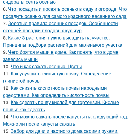
сидераты сеять осенью
6.
Что посадить и посеять осенью в саду и огороде. Что
посадить осенью для самого красивого весеннего сада
7.
Золотые правила осенних посадок. Особенности
осенней посадки плодовых культур
8.
Какие 3 растения нужно высадить на участке.
Принципы подбора растений для маленького участка
9.
Чего боятся мыши в доме. Как понять, что в доме
завелись мыши
10.
Что и как сажать осенью. Цветы
11.
Как улучшить глинистую почву. Определение
глинистой почвы
12.
Как снизить кислотность почвы народными
средствами. Как определить кислотность почвы
13.
Как сделать почву кислой для гортензий. Кислые
почвы: как сделать
14.
Что можно сажать после капусты на следующий год.
Можно ли после капусты сажать
15.
Забор для дачи и частного дома своими руками.