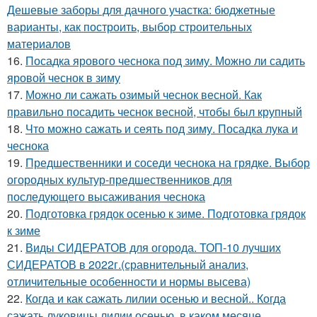
Дешевые заборы для дачного участка: бюджетные
варианты, как построить, выбор строительных
материалов
16.
Посадка ярового чеснока под зиму. Можно ли садить
яровой чеснок в зиму
17.
Можно ли сажать озимый чеснок весной. Как
правильно посадить чеснок весной, чтобы был крупный
18.
Что можно сажать и сеять под зиму. Посадка лука и
чеснока
19.
Предшественники и соседи чеснока на грядке. Выбор
огородных культур-предшественников для
последующего высаживания чеснока
20.
Подготовка грядок осенью к зиме. Подготовка грядок
к зиме
21.
Виды СИДЕРАТОВ для огорода. ТОП-10 лучших
СИДЕРАТОВ в 2022г.(сравнительный анализ,
отличительные особенности и нормы высева)
22.
Когда и как сажать лилии осенью и весной.. Когда
сажать луковицы лилии осенью, в каком месяце