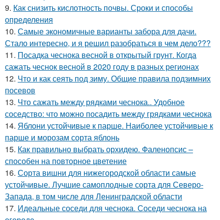
9.
Как снизить кислотность почвы. Сроки и способы
определения
10.
Самые экономичные варианты забора для дачи.
Стало интересно, и я решил разобраться в чем дело???
11.
Посадка чеснока весной в открытый грунт. Когда
сажать чеснок весной в 2020 году в разных регионах
12.
Что и как сеять под зиму. Общие правила подзимних
посевов
13.
Что сажать между рядками чеснока.. Удобное
соседство: что можно посадить между грядками чеснока
14.
Яблони устойчивые к парше. Наиболее устойчивые к
парше и морозам сорта яблонь
15.
Как правильно выбрать орхидею. Фаленопсис –
способен на повторное цветение
16.
Сорта вишни для нижегородской области самые
устойчивые. Лучшие самоплодные сорта для Северо-
Запада, в том числе для Ленинградской области
17.
Идеальные соседи для чеснока. Соседи чеснока на
огороде