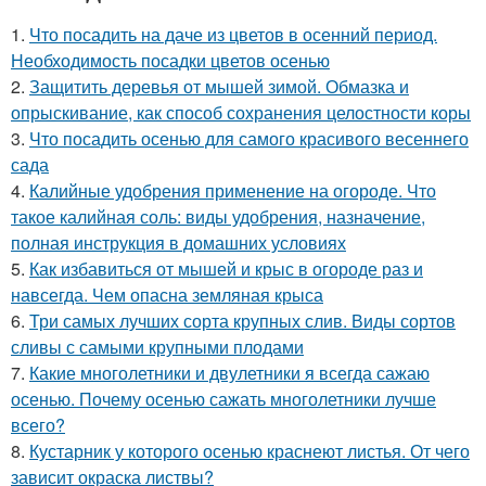
1.
Что посадить на даче из цветов в осенний период.
Необходимость посадки цветов осенью
2.
Защитить деревья от мышей зимой. Обмазка и
опрыскивание, как способ сохранения целостности коры
3.
Что посадить осенью для самого красивого весеннего
сада
4.
Калийные удобрения применение на огороде. Что
такое калийная соль: виды удобрения, назначение,
полная инструкция в домашних условиях
5.
Как избавиться от мышей и крыс в огороде раз и
навсегда. Чем опасна земляная крыса
6.
Три самых лучших сорта крупных слив. Виды сортов
сливы с самыми крупными плодами
7.
Какие многолетники и двулетники я всегда сажаю
осенью. Почему осенью сажать многолетники лучше
всего?
8.
Кустарник у которого осенью краснеют листья. От чего
зависит окраска листвы?