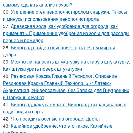
самому сделать анализ почвы?
36.
Утепление стен пенополистиролом снаружи. Плюсы
и минусы использования пенополистирола
37.
Древесная зола, как удобрение для огорода, как
применять. Применение удобрения из золы для рассады
перцев и помидор
38.
Виноград найден описание сорта. Всем мира и
добра!
39.
Можно ли наносить штукатурку на старую штукатурку.
Как штукатурить поверх штукатурки
40.
Резиновая Краска Главный Технолог. Описание
Резиновая Краска Главный Техноло. 5 кг Латекс-
Акрилатная, Универсальная, без Запаха для Внутренних
и Наружных Работ
41.
Виноград, как ухаживать. Виноград: выращивание в
саду, виды и сорта
42.
Что посадить осенью на огороде. Цветы
43.
Калийное удобрение, что это такое. Калийные
удобрения