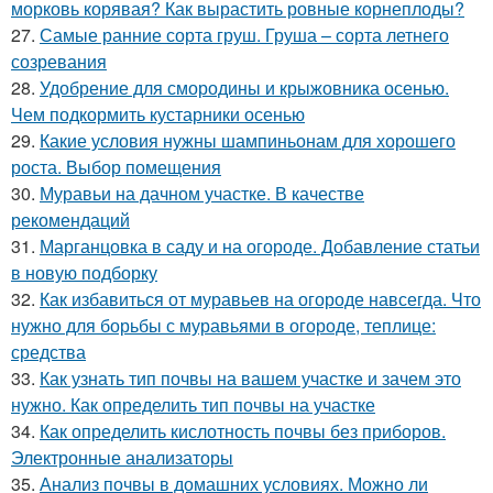
морковь корявая? Как вырастить ровные корнеплоды?
27.
Самые ранние сорта груш. Груша – сорта летнего
созревания
28.
Удобрение для смородины и крыжовника осенью.
Чем подкормить кустарники осенью
29.
Какие условия нужны шампиньонам для хорошего
роста. Выбор помещения
30.
Муравьи на дачном участке. В качестве
рекомендаций
31.
Марганцовка в саду и на огороде. Добавление статьи
в новую подборку
32.
Как избавиться от муравьев на огороде навсегда. Что
нужно для борьбы с муравьями в огороде, теплице:
средства
33.
Как узнать тип почвы на вашем участке и зачем это
нужно. Как определить тип почвы на участке
34.
Как определить кислотность почвы без приборов.
Электронные анализаторы
35.
Анализ почвы в домашних условиях. Можно ли