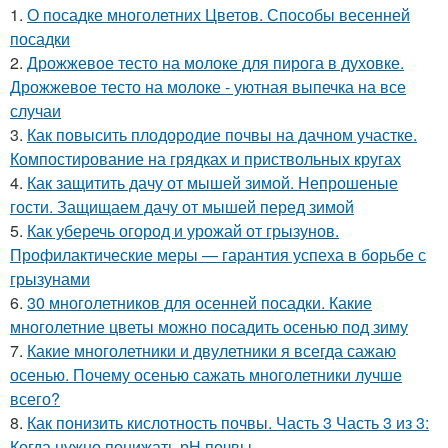
1.
О посадке многолетних Цветов. Способы весенней
посадки
2.
Дрожжевое тесто на молоке для пирога в духовке.
Дрожжевое тесто на молоке - уютная выпечка на все
случаи
3.
Как повысить плодородие почвы на дачном участке.
Компостирование на грядках и приствольных кругах
4.
Как защитить дачу от мышей зимой. Непрошеные
гости. Защищаем дачу от мышей перед зимой
5.
Как уберечь огород и урожай от грызунов.
Профилактические меры — гарантия успеха в борьбе с
грызунами
6.
30 многолетников для осенней посадки. Какие
многолетние цветы можно посадить осенью под зиму
7.
Какие многолетники и двулетники я всегда сажаю
осенью. Почему осенью сажать многолетники лучше
всего?
8.
Как понизить кислотность почвы. Часть 3 Часть 3 из 3:
Когда нужно понижать рН почвы