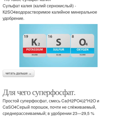
Cульфат калия (калий сернокислый) -
К2SO4водорастворимое калийное минеральное
удобрение.
читать дальше →
Для чего суперфосфат.
Простой суперфосфат, смесь Ca(H2PO4)2*H2O и
CaSO4Серый порошок, почти не слёживаемый,
среднерассеиваемый; в удобрении 23—29,5 %