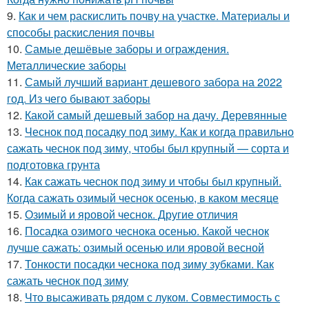
9.
Как и чем раскислить почву на участке. Материалы и
способы раскисления почвы
10.
Самые дешёвые заборы и ограждения.
Металлические заборы
11.
Самый лучший вариант дешевого забора на 2022
год. Из чего бывают заборы
12.
Какой самый дешевый забор на дачу. Деревянные
13.
Чеснок под посадку под зиму. Как и когда правильно
сажать чеснок под зиму, чтобы был крупный — сорта и
подготовка грунта
14.
Как сажать чеснок под зиму и чтобы был крупный.
Когда сажать озимый чеснок осенью, в каком месяце
15.
Озимый и яровой чеснок. Другие отличия
16.
Посадка озимого чеснока осенью. Какой чеснок
лучше сажать: озимый осенью или яровой весной
17.
Тонкости посадки чеснока под зиму зубками. Как
сажать чеснок под зиму
18.
Что высаживать рядом с луком. Совместимость с