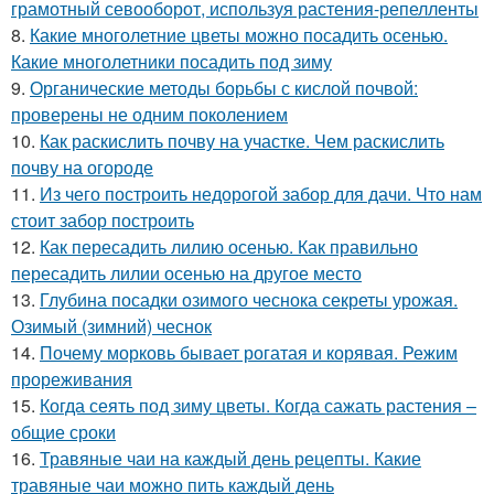
грамотный севооборот, используя растения-репелленты
8.
Какие многолетние цветы можно посадить осенью.
Какие многолетники посадить под зиму
9.
Органические методы борьбы с кислой почвой:
проверены не одним поколением
10.
Как раскислить почву на участке. Чем раскислить
почву на огороде
11.
Из чего построить недорогой забор для дачи. Что нам
стоит забор построить
12.
Как пересадить лилию осенью. Как правильно
пересадить лилии осенью на другое место
13.
Глубина посадки озимого чеснока секреты урожая.
Озимый (зимний) чеснок
14.
Почему морковь бывает рогатая и корявая. Режим
прореживания
15.
Когда сеять под зиму цветы. Когда сажать растения –
общие сроки
16.
Травяные чаи на каждый день рецепты. Какие
травяные чаи можно пить каждый день