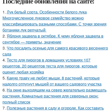
Последние обновления на сайте:
1.
Лук белый сорта. Особенности белого лука
Многочисленное луковое семейство можно
классифицировать разными способами. С точки зрения
ботаники лук репчатый
2.
Яблоня зацвела в октябре. К чему яблоня зацвела в
сентябре — приметы, значение
3.
Что посадить осенью для самого красивого весеннего
сада
4.
Тесто для пирогов в домашних условиях 107
рецептов. 20 рецептов теста для пирогов, которые
оценит любая хозяйка
5.
Какую траву не любят мыши. 8 растений, которые
надолго отпугнут мышей от вашего садового участка
6.
На окне выходящем на север желательно размещать
растения. Комнатные растения для северных окон:
полный список
7.
Полезные растения в саду и огороде. Как составить