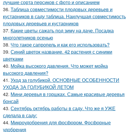
лучшие сорта персиков с фото и описанием
36.
Таблица совместимости плодовых деревьев и
кустарников в саду таблица. Наилучшая совместимость
плодовых деревьев и кустарников
37.
Какие цветы сажать под зиму на даче. Посадка
многолетников осенью
38.
Что такое сапропель и как его использовать?
39.
Синий цветок название. 42 растения с синими
цветками
40.
Мойка высокого давления. Что может мойка
высокого давления?
41.
Уход за голубикой. ОСНОВНЫЕ ОСОБЕННОСТИ
УХОДА ЗА ГОЛУБИКОЙ ЛЕТОМ
42.
Мини деревья в горшках. Самые красивые деревья
бонсай
43.
Сентябрь октябрь работы в саду. Что же я УЖЕ
сделала в саду:
44.
Микроудобрения для фосфором. Фосфорные
удобрения