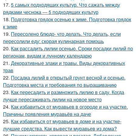
17.
5 самых подходящих культур. Что сажать между
рядками чеснока — 5 подходящих культур
18.
Подготовка грядок осенью к зиме. Подготовка грядок
к зиме
19.
Пересолено блюдо- что делать. Что делать, если
пересолили еду: скорая кулинарная помощь
20.
Как рассадить лилии осенью. Сроки посадки лилий по
регионам, видам и лунному календарю
21.
Декоративные злаки и травы. Виды декоративных
трав
22.
Посадка лилий в открытый грунт весной и осенью.
Подготовка места и требования по выращиванию
23.
Как пересадить и размножить лилию в саду. Когда
лучше пересаживать лилии на новое место
24.
Как избавиться от муравьев в огороде и на участке.
Причины появления муравьёв на даче
25.
Как избавиться от муравьев в доме и на участке-
лучшие средства. Как вывести муравьев из дома?
26.
Почему морковь корявая и рогатая. Добавление