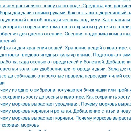
к и чем раскисляют почву на огороде. Средства для раскис
боры для дачи своими руками. Как поставить деревянный з
одуктивный способ посадки чеснока под зиму. Как правильн
к ускорить созревание томатов в открытом грунте и в тепли
обрения для цветов осенние. Осенняя подкормка комнатн
астений
йфхаки для хранения вещей. Хранение вещей в квартире: 
дготовка плодово-ягодных культур к зиме. Подготовка к зим
работка сада осенью от вредителей и болезней. Добавлени
евесная зола, как удобрение для огорода и дачи. Зола для 
всегда соблюдаю эти золотые правила пересадки лилий ос
ми
чему из одного эмбриона получаются близняшки или тройн
к сохранить хосту до весны в квартире. Как сохранить хосту
чему морковь вырастает уродливая. Почему морковь вырас
чему морковь корявая и рогатая. Добавление статьи в нов
чему морковь вырастает корявая. Почему морковь выраста
т корявая морковь