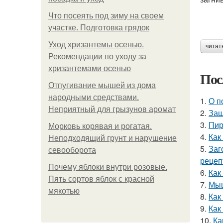
Что посеять под зиму на своем
участке. Подготовка грядок
Уход хризантемы осенью.
читат
Рекомендации по уходу за
хризантемами осенью
Пос
Отпугивание мышей из дома
народными средствами.
1.
О п
Неприятный для грызунов аромат
2.
Защ
3.
Пир
Морковь корявая и рогатая.
4.
Как
Неподходящий грунт и нарушение
5.
Заг
севооборота
рецеп
Почему яблоки внутри розовые.
6.
Как
Пять сортов яблок с красной
7.
Мыш
мякотью
8.
Как
9.
Как
10.
Ка