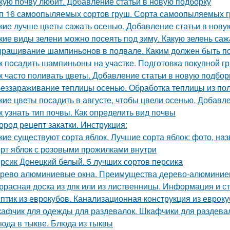
кую почву любит. Добавление статьи в новую подборку
п 16 самоопыляемых сортов груш. Сорта самоопыляемых 
кие лучше цветы сажать осенью. Добавление статьи в нову
кие виды зелени можно посеять под зиму. Какую зелень саж
ращивание шампиньонов в подвале. Каким должен быть п
к посадить шампиньоны на участке. Подготовка покупной г
к часто поливать цветы. Добавление статьи в новую подбор
еззараживание теплицы осенью. Обработка теплицы из по
кие цветы посадить в августе, чтобы цвели осенью. Добавл
к узнать тип почвы. Как определить вид почвы
ород рецепт закатки. Инструкция:
кие существуют сорта яблок. Лучшие сорта яблок: фото, наз
рт яблок с розовыми прожилками внутри
рсик Донецкий белый. 5 лучших сортов персика
рево алюминиевые окна. Преимущества дерево-алюминие
ррасная доска из дпк или из лиственницы. Информация и с
птик из еврокубов. Канализационная конструкция из еврок
афчик для одежды для раздевалок. Шкафчики для раздева
юда в тыкве. Блюда из тыквы