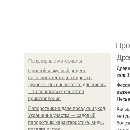
Про
Дре
Популярные материалы
Древе
Простой и вкусный рецепт
калий
песочного теста для пирога в
Фосфо
духовке. Песочное тесто для пирога
важен
– 10 пошаговых рецептов
Нехва
приготовления
Кальц
Папоротник на даче посадка и уход.
матер
Украшение участка — садовый
болез
папоротник: характеристика, виды,
загни
посадка и уход