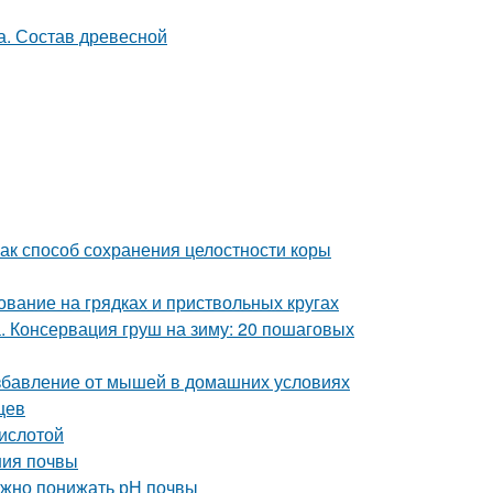
ак способ сохранения целостности коры
ование на грядках и приствольных кругах
а. Консервация груш на зиму: 20 пошаговых
избавление от мышей в домашних условиях
цев
кислотой
ения почвы
 нужно понижать рН почвы