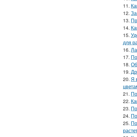
11.
Ка
12.
За
13.
Пр
14.
Ка
15.
Уд
для р
16.
Ла
17.
По
18.
Об
19.
Др
20.
Я 
цвета
21.
По
22.
Ка
23.
По
24.
По
25.
По
расте