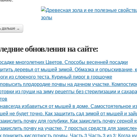
ь дальше →
ледние обновления на сайте:
осадке многолетних Цветов. Способы весенней посадки
итить деревья от мышей зимой. Обмазка и опрыскивание, к
оги из слоеного теста. Куриный пирог в горшочке
 повысить плодородие почвы на дачном участке. Компостир
отовки из груши на зиму рецепты без стерилизации и сахар
тов
 навсегда избавиться от мышей в доме. Самостоятельное 
ей не будет точно. Как защитить сад зимой от мышей и зай
 закислить почву для голубики. Как закислить почву серной 
 закислить почву на участке. 7 простых средств для закисл
к понизить кислотность почвы. Часть 3 Часть 3 из 3: Когда