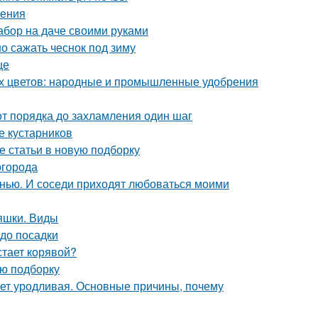
ления
абор на даче своими руками
о сажать чеснок под зиму
це
ых цветов: народные и промышленные удобрения
от порядка до захламления один шаг
е кустарников
е статьи в новую подборку
огорода
енью. И соседи приходят любоваться моими
яшки. Виды
 до посадки
тает корявой?
ую подборку
ет уродливая. Основные причины, почему