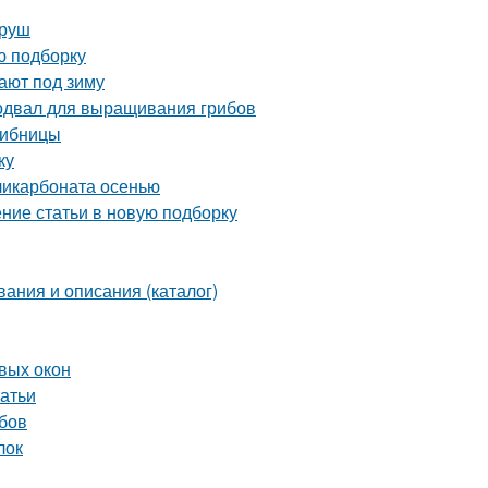
груш
ю подборку
ают под зиму
одвал для выращивания грибов
рибницы
ку
ликарбоната осенью
ение статьи в новую подборку
вания и описания (каталог)
вых окон
татьи
убов
лок