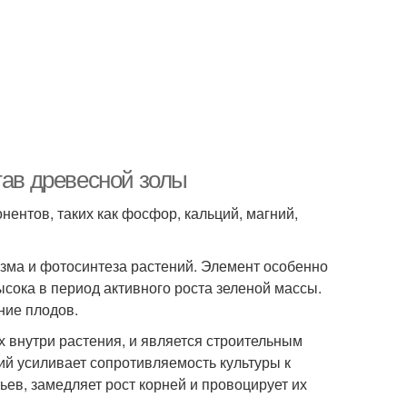
тав древесной золы
ентов, таких как фосфор, кальций, магний,
изма и фотосинтеза растений. Элемент особенно
ысока в период активного роста зеленой массы.
ние плодов.
 внутри растения, и является строительным
ций усиливает сопротивляемость культуры к
ьев, замедляет рост корней и провоцирует их