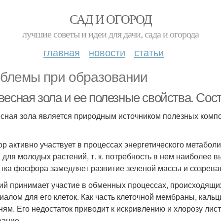
САД И ОГОРОД
лучшие советы и идеи для дачи, сада и огорода
главная
новости
статьи
блемы при образовании
весная зола и ее полезные свойства. Сос
сная зола является природным источником полезных компон
.
р активно участвует в процессах энергетического метабол
 для молодых растений, т. к. потребность в нем наиболее в
тка фосфора замедляет развитие зеленой массы и созрева
ий принимает участие в обменных процессах, происходящих
иалом для его клеток. Как часть клеточной мембраны, каль
ням. Его недостаток приводит к искривлению и хлорозу лист
вание.