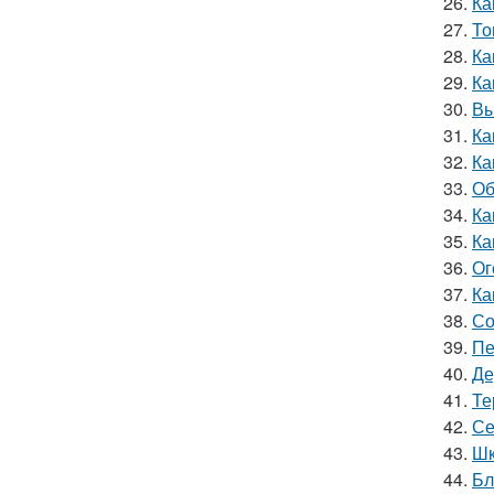
26.
Ка
27.
То
28.
Ка
29.
Ка
30.
Вы
31.
Ка
32.
Ка
33.
Об
34.
Ка
35.
Ка
36.
Ог
37.
Ка
38.
Со
39.
Пе
40.
Де
41.
Те
42.
Се
43.
Шк
44.
Бл