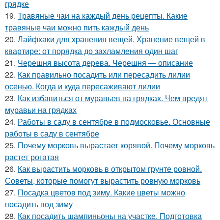
грядке
19.
Травяные чаи на каждый день рецепты. Какие
травяные чаи можно пить каждый день
20.
Лайфхаки для хранения вещей. Хранение вещей в
квартире: от порядка до захламления один шаг
21.
Черешня высота дерева. Черешня — описание
22.
Как правильно посадить или пересадить лилии
осенью. Когда и куда пересаживают лилии
23.
Как избавиться от муравьев на грядках. Чем вредят
муравьи на грядках
24.
Работы в саду в сентябре в подмосковье. Основные
работы в саду в сентябре
25.
Почему морковь вырастает корявой. Почему морковь
растет рогатая
26.
Как вырастить морковь в открытом грунте ровной.
Советы, которые помогут вырастить ровную морковь
27.
Посадка цветов под зиму. Какие цветы можно
посадить под зиму
28.
Как посадить шампиньоны на участке. Подготовка