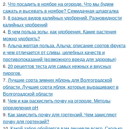
2.
Что посадить в ноябре на огороде. Что мы будем
сажать и высевать в ноябре? Семидачная шпаргалка
3.
8 разных видов калийных удобрений. Разновидности
калийных удобрений
4.
В чем польза золы, как удобрения. Какие растения
можно удобрять?
5.
Алыча желтая польза. Алыча: описание сортов фрукта
и чем отличается от сливы, целебных качеств и
противопоказаний (возможного вреда для здоровья)
6.
20 рецептов теста для самых нежных и вкусных
пирогов.
7.
Лучшие сорта зимних яблонь для Волгоградской
области. Лучшие сорта яблок, которые выращивают в
Волгоградской области
8.
Чем и как раскислить почву на огороде. Методы
определения рН
9.
Как закислить почву для гортензий. Чем закисляют
почву для гортензий?
10.
Какой забор обойдется вам дешевле всего. Сколько