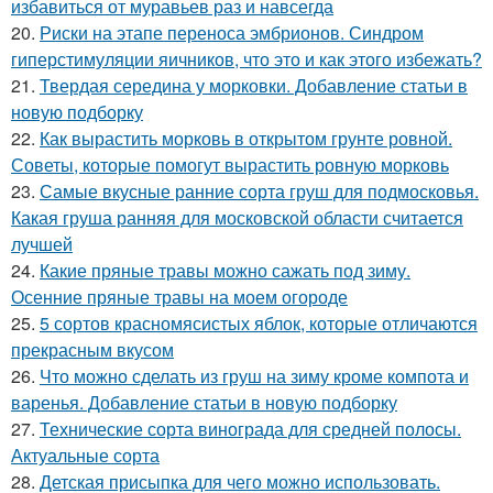
избавиться от муравьев раз и навсегда
20.
Риски на этапе переноса эмбрионов. Синдром
гиперстимуляции яичников, что это и как этого избежать?
21.
Твердая середина у морковки. Добавление статьи в
новую подборку
22.
Как вырастить морковь в открытом грунте ровной.
Советы, которые помогут вырастить ровную морковь
23.
Самые вкусные ранние сорта груш для подмосковья.
Какая груша ранняя для московской области считается
лучшей
24.
Какие пряные травы можно сажать под зиму.
Осенние пряные травы на моем огороде
25.
5 сортов красномясистых яблок, которые отличаются
прекрасным вкусом
26.
Что можно сделать из груш на зиму кроме компота и
варенья. Добавление статьи в новую подборку
27.
Технические сорта винограда для средней полосы.
Актуальные сорта
28.
Детская присыпка для чего можно использовать.