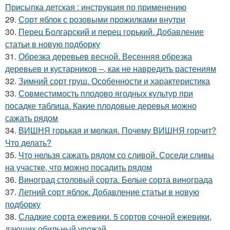
Присыпка детская : инструкция по применению
29.
Сорт яблок с розовыми прожилками внутри
30.
Перец Болгарский и перец горький. Добавление
статьи в новую подборку
31.
Обрезка деревьев весной. Весенняя обрезка
деревьев и кустарников –, как не навредить растениям
32.
Зимний сорт груш. Особенности и характеристика
33.
Совместимость плодово ягодных культур при
посадке таблица. Какие плодовые деревья можно
сажать рядом
34.
ВИШНЯ горькая и мелкая. Почему ВИШНЯ горчит?
Что делать?
35.
Что нельзя сажать рядом со сливой. Соседи сливы
на участке, что можно посадить рядом
36.
Виноград столовый сорта. Белые сорта винограда
37.
Летний сорт яблок. Добавление статьи в новую
подборку
38.
Сладкие сорта ежевики. 5 сортов сочной ежевики,
дающих обильный урожай