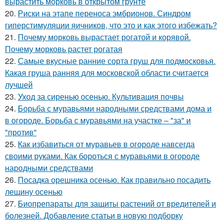
вырастить морковь в открытом грунте
20.
Риски на этапе переноса эмбрионов. Синдром
гиперстимуляции яичников, что это и как этого избежать?
21.
Почему морковь вырастает рогатой и корявой.
Почему морковь растет рогатая
22.
Самые вкусные ранние сорта груш для подмосковья.
Какая груша ранняя для московской области считается
лучшей
23.
Уход за сиренью осенью. Культивация почвы
24.
Борьба с муравьями народными средствами дома и
в огороде. Борьба с муравьями на участке – "за" и
"против"
25.
Как избавиться от муравьев в огороде навсегда
своими руками. Как бороться с муравьями в огороде
народными средствами
26.
Посадка орешника осенью. Как правильно посадить
лещину осенью
27.
Биопрепараты для защиты растений от вредителей и
болезней. Добавление статьи в новую подборку