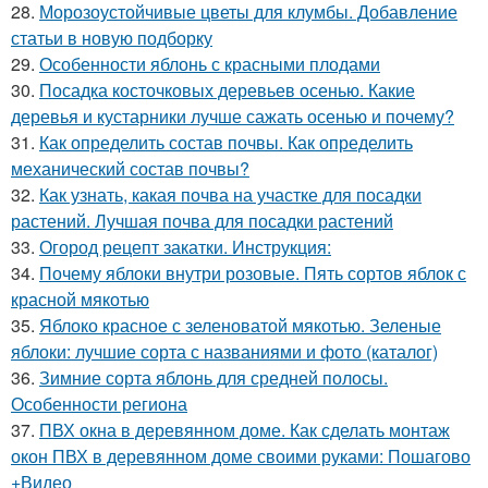
28.
Морозоустойчивые цветы для клумбы. Добавление
статьи в новую подборку
29.
Особенности яблонь с красными плодами
30.
Посадка косточковых деревьев осенью. Какие
деревья и кустарники лучше сажать осенью и почему?
31.
Как определить состав почвы. Как определить
механический состав почвы?
32.
Как узнать, какая почва на участке для посадки
растений. Лучшая почва для посадки растений
33.
Огород рецепт закатки. Инструкция:
34.
Почему яблоки внутри розовые. Пять сортов яблок с
красной мякотью
35.
Яблоко красное с зеленоватой мякотью. Зеленые
яблоки: лучшие сорта с названиями и фото (каталог)
36.
Зимние сорта яблонь для средней полосы.
Особенности региона
37.
ПВХ окна в деревянном доме. Как сделать монтаж
окон ПВХ в деревянном доме своими руками: Пошагово
+Видео