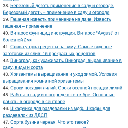
38.
Березовый деготь применение в саду и огороде.
Березовый деготь – применение в саду и огороде
39.
Гашеная известь применение на даче. Известь
гашеная – применение
40.
Витарос фунгицид инструкция. Витарос "Avgust" от
болезней 2мл
41.
Слива угорка рецепты на зиму. Самые вкусные
заготовки из слив: 15 прекрасных рецептов
42.
Виноград, как ухаживать. Виноград: выращивание в
саду, виды и сорта
43.
Хризантемы выращивание и уход зимой. Условия
выращивания комнатной хризантемы
44.
Сроки посадки лилий. Сроки осенней посадки лилий
45.
Работа в саду и в огороде в сентябре. Основные
работы в огороде в сентябре
46.
Шкафчики для раздевалки из мдф. Шкафы для
раздевалок из ЛДСП
47.
Сорта бузина черная. Что это такое?