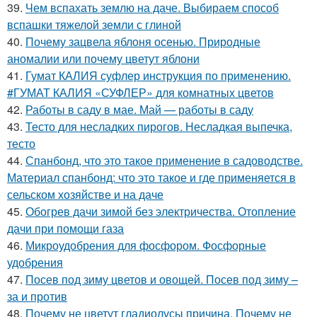
39.
Чем вспахать землю на даче. Выбираем способ
вспашки тяжелой земли с глиной
40.
Почему зацвела яблоня осенью. Природные
аномалии или почему цветут яблони
41.
Гумат КАЛИЯ суфлер инструкция по применению.
#ГУМАТ КАЛИЯ «СУФЛЕР» для комнатных цветов
42.
Работы в саду в мае. Май — работы в саду
43.
Тесто для несладких пирогов. Несладкая выпечка,
тесто
44.
Спанбонд, что это такое применение в садоводстве.
Материал спанбонд: что это такое и где применяется в
сельском хозяйстве и на даче
45.
Обогрев дачи зимой без электричества. Отопление
дачи при помощи газа
46.
Микроудобрения для фосфором. Фосфорные
удобрения
47.
Посев под зиму цветов и овощей. Посев под зиму –
за и против
48.
Почему не цветут гладиолусы причина. Почему не