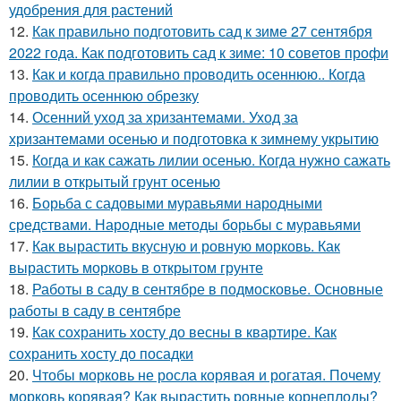
удобрения для растений
12.
Как правильно подготовить сад к зиме 27 сентября
2022 года. Как подготовить сад к зиме: 10 советов профи
13.
Как и когда правильно проводить осеннюю.. Когда
проводить осеннюю обрезку
14.
Осенний уход за хризантемами. Уход за
хризантемами осенью и подготовка к зимнему укрытию
15.
Когда и как сажать лилии осенью. Когда нужно сажать
лилии в открытый грунт осенью
16.
Борьба с садовыми муравьями народными
средствами. Народные методы борьбы с муравьями
17.
Как вырастить вкусную и ровную морковь. Как
вырастить морковь в открытом грунте
18.
Работы в саду в сентябре в подмосковье. Основные
работы в саду в сентябре
19.
Как сохранить хосту до весны в квартире. Как
сохранить хосту до посадки
20.
Чтобы морковь не росла корявая и рогатая. Почему
морковь корявая? Как вырастить ровные корнеплоды?