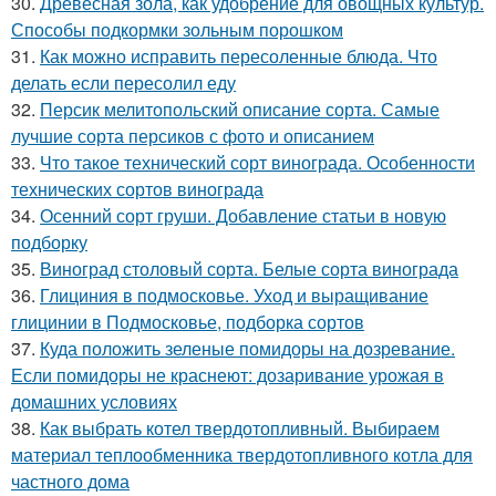
30.
Древесная зола, как удобрение для овощных культур.
Способы подкормки зольным порошком
31.
Как можно исправить пересоленные блюда. Что
делать если пересолил еду
32.
Персик мелитопольский описание сорта. Самые
лучшие сорта персиков с фото и описанием
33.
Что такое технический сорт винограда. Особенности
технических сортов винограда
34.
Осенний сорт груши. Добавление статьи в новую
подборку
35.
Виноград столовый сорта. Белые сорта винограда
36.
Глициния в подмосковье. Уход и выращивание
глицинии в Подмосковье, подборка сортов
37.
Куда положить зеленые помидоры на дозревание.
Если помидоры не краснеют: дозаривание урожая в
домашних условиях
38.
Как выбрать котел твердотопливный. Выбираем
материал теплообменника твердотопливного котла для
частного дома