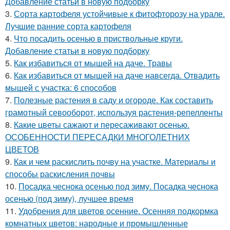
Добавление статьи в новую подборку
3.
Сорта картофеля устойчивые к фитофторозу на урале.
Лучшие ранние сорта картофеля
4.
Что посадить осенью в приствольные круги.
Добавление статьи в новую подборку
5.
Как избавиться от мышей на даче. Травы
6.
Как избавиться от мышей на даче навсегда. Отвадить
мышей с участка: 6 способов
7.
Полезные растения в саду и огороде. Как составить
грамотный севооборот, используя растения-репелленты
8.
Какие цветы сажают и пересаживают осенью.
ОСОБЕННОСТИ ПЕРЕСАДКИ МНОГОЛЕТНИХ
ЦВЕТОВ
9.
Как и чем раскислить почву на участке. Материалы и
способы раскисления почвы
10.
Посадка чеснока осенью под зиму. Посадка чеснока
осенью (под зиму), лучшее время
11.
Удобрения для цветов осенние. Осенняя подкормка
комнатных цветов: народные и промышленные