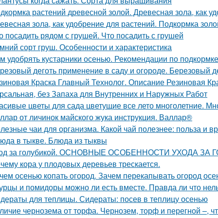
лантусы когда сажать. Сорта для выращивания
дкормка растений древесной золой. Древесная зола, как у
евесная зола, как удобрение для растений. Подкормка золо
о посадить рядом с грушей. Что посадить с грушей
мний сорт груш. Особенности и характеристика
м удобрять кустарники осенью. Рекомендации по подкормке
резовый деготь применение в саду и огороде. Березовый де
зиновая Краска Главный Технолог. Описание Резиновая Кра
рсальная, без Запаха для Внутренних и Наружных Работ
асивые цветы для сада цветущие все лето многолетние. Мно
ллар от личинок майского жука инструкция. Валлар®
лезные чаи для организма. Какой чай полезнее: польза и вр
юда в тыкве. Блюда из тыквы
од за голубикой. ОСНОВНЫЕ ОСОБЕННОСТИ УХОДА ЗА
чему кора у плодовых деревьев трескается.
чем осенью копать огород. Зачем перекапывать огород ос
урцы и помидоры можно ли есть вместе. Правда ли что нел
дераты для теплицы. Сидераты: посев в теплицу осенью
личие чернозема от торфа. Чернозем, торф и перегной –, ч