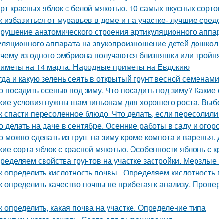
рт красных яблок с белой мякотью. 10 самых вкусных сорт
к избавиться от муравьев в доме и на участке- лучшие сред
рушение анатомического строения артикуляционного аппар
уляционного аппарата на звукопроизношение детей дошкол
чему из одного эмбриона получаются близняшки или тройн
иметы на 14 марта. Народные приметы на Евдокию
гда и какую зелень сеять в открытый грунт весной семенами
о посадить осенью под зиму. Что посадить под зиму? Какие
кие условия нужны шампиньонам для хорошего роста. Вы
к спасти пересоленное блюдо. Что делать, если пересолил
о делать на даче в сентябре. Осенние работы в саду и огор
о можно сделать из груш на зиму кроме компота и варенья.
кие сорта яблок с красной мякотью. Особенности яблонь с
ределяем свойства грунтов на участке застройки. Мерзлые
к определить кислотность почвы.. Определяем кислотность
к определить качество почвы не прибегая к анализу. Пров
к определить, какая почва на участке. Определение типа