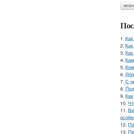
читат
Пос
1.
Как
2.
Как
3.
Как
4.
Как
5.
Ком
6.
Ябл
7.
С ч
8.
Под
9.
Как
10.
Чт
11.
Ви
особе
12.
По
13.
Пе