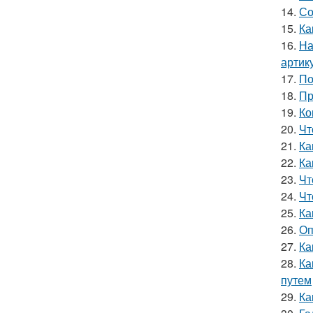
14.
Со
15.
Ка
16.
На
артик
17.
По
18.
Пр
19.
Ко
20.
Чт
21.
Ка
22.
Ка
23.
Чт
24.
Чт
25.
Ка
26.
Оп
27.
Ка
28.
Ка
путем
29.
Ка