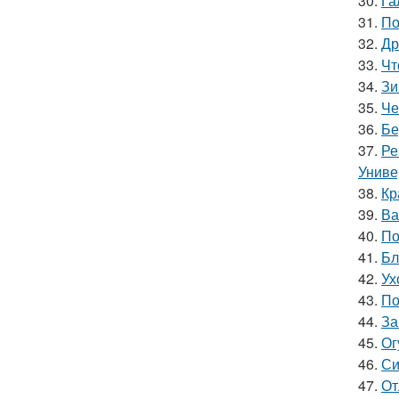
30.
Га
31.
По
32.
Др
33.
Чт
34.
Зи
35.
Че
36.
Бе
37.
Ре
Униве
38.
Кр
39.
Ва
40.
По
41.
Бл
42.
Ух
43.
По
44.
За
45.
Ог
46.
Си
47.
От