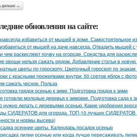
ь дальше →
ледние обновления на сайте:
 навсегда избавиться от мышей в доме. Самостоятельное 
 избавиться от мышей на даче навсегда. Отвадить мышей с 
 и чем раскисляют почву на огороде. Средства для раскисл
ие овощи нельзя сажать рядом. Добавление статьи в новую
натные цветы по гороскопу. Цветочный гороскоп по знакам
оки с красными прожилками внутри. 50 сортов яблок с фот
ем сажать чеснок. Польза
готовка грядок осенью к зиме. Подготовка грядок к зиме
 я готовлю молодые деревья к зимовке. Подготовка сада к
о нужно делать с деревьями осенью. Какие удобрения внос
ды СИДЕРАТОВ для огорода. ТОП-10 лучших СИДЕРАТОВ в 
нности и нормы высева)
садка осенние цветы. Календарь посадок осенью
ресадка лилии осенью или когда лучше пересаживать лили