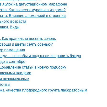
ов яблок на дегустационном марафоне
ства. Как вывести муравьев из дома?
ата. Влияние аномалиий в строении
ьного возраста
яшки. Виды
. Как правильно посеять зелень
 овощи и цветы сеять осенью?
бор помещения
и еду — способы и подсказки исправить блюдо
оде в сентябре
 Добавление статьи в новую подборку
 красными плодами
 и вечномерзлые
 почвы
ерка качества плодородного грунта лабораторным