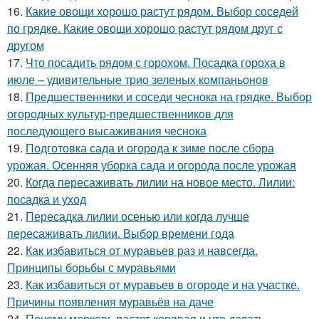
16.
Какие овощи хорошо растут рядом. Выбор соседей
по грядке. Какие овощи хорошо растут рядом друг с
другом
17.
Что посадить рядом с горохом. Посадка гороха в
июле – удивительные трио зеленых компаньонов
18.
Предшественники и соседи чеснока на грядке. Выбор
огородных культур-предшественников для
последующего высаживания чеснока
19.
Подготовка сада и огорода к зиме после сбора
урожая. Осенняя уборка сада и огорода после урожая
20.
Когда пересаживать лилии на новое место. Лилии:
посадка и уход
21.
Пересадка лилии осенью или когда лучше
пересаживать лилии. Выбор времени года
22.
Как избавиться от муравьев раз и навсегда.
Принципы борьбы с муравьями
23.
Как избавиться от муравьев в огороде и на участке.
Причины появления муравьёв на даче
24.
Почему морковь растет корявая и что делать.