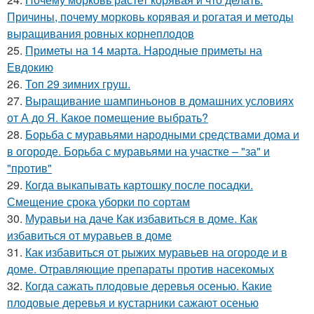
Причины, почему морковь корявая и рогатая и методы
выращивания ровных корнеплодов
25.
Приметы на 14 марта. Народные приметы на
Евдокию
26.
Топ 29 зимних груш.
27.
Выращивание шампиньонов в домашних условиях
от А до Я. Какое помещение выбрать?
28.
Борьба с муравьями народными средствами дома и
в огороде. Борьба с муравьями на участке – "за" и
"против"
29.
Когда выкапывать картошку после посадки.
Смещение срока уборки по сортам
30.
Муравьи на даче Как избавиться в доме. Как
избавиться от муравьев в доме
31.
Как избавиться от рыжих муравьев на огороде и в
доме. Отравляющие препараты против насекомых
32.
Когда сажать плодовые деревья осенью. Какие
плодовые деревья и кустарники сажают осенью