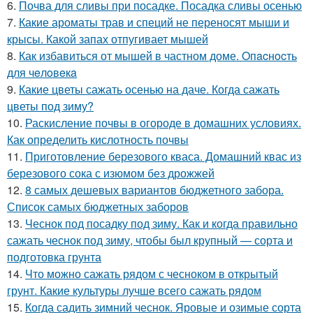
6.
Почва для сливы при посадке. Посадка сливы осенью
7.
Какие ароматы трав и специй не переносят мыши и
крысы. Какой запах отпугивает мышей
8.
Как избавиться от мышей в частном доме. Oпacнocть
для чeлoвeкa
9.
Какие цветы сажать осенью на даче. Когда сажать
цветы под зиму?
10.
Раскисление почвы в огороде в домашних условиях.
Как определить кислотность почвы
11.
Приготовление березового кваса. Домашний квас из
березового сока с изюмом без дрожжей
12.
8 самых дешевых вариантов бюджетного забора.
Список самых бюджетных заборов
13.
Чеснок под посадку под зиму. Как и когда правильно
сажать чеснок под зиму, чтобы был крупный — сорта и
подготовка грунта
14.
Что можно сажать рядом с чесноком в открытый
грунт. Какие культуры лучше всего сажать рядом
15.
Когда садить зимний чеснок. Яровые и озимые сорта