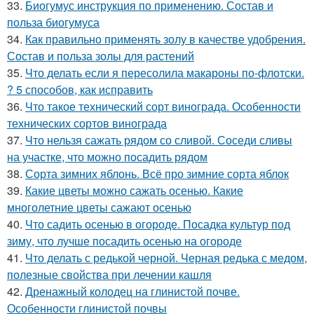
33.
Биогумус инструкция по применению. Состав и
польза биогумуса
34.
Как правильно применять золу в качестве удобрения.
Состав и польза золы для растений
35.
Что делать если я пересолила макароны по-флотски.
? 5 способов, как исправить
36.
Что такое технический сорт винограда. Особенности
технических сортов винограда
37.
Что нельзя сажать рядом со сливой. Соседи сливы
на участке, что можно посадить рядом
38.
Сорта зимних яблонь. Всё про зимние сорта яблок
39.
Какие цветы можно сажать осенью. Какие
многолетние цветы сажают осенью
40.
Что садить осенью в огороде. Посадка культур под
зиму, что лучше посадить осенью на огороде
41.
Что делать с редькой черной. Черная редька с медом,
полезные свойства при лечении кашля
42.
Дренажный колодец на глинистой почве.
Особенности глинистой почвы