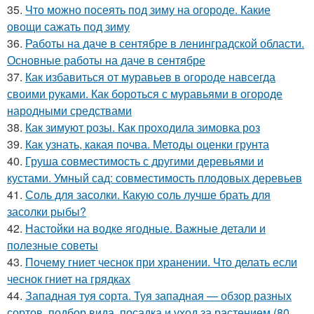
35.
Что можно посеять под зиму на огороде. Какие
овощи сажать под зиму
36.
Работы на даче в сентябре в ленинградской области.
Основные работы на даче в сентябре
37.
Как избавиться от муравьев в огороде навсегда
своими руками. Как бороться с муравьями в огороде
народными средствами
38.
Как зимуют розы. Как проходила зимовка роз
39.
Как узнать, какая почва. Методы оценки грунта
40.
Груша совместимость с другими деревьями и
кустами. Умный сад: совместимость плодовых деревьев
41.
Соль для засолки. Какую соль лучше брать для
засолки рыбы?
42.
Настойки на водке ягодные. Важные детали и
полезные советы
43.
Почему гниет чеснок при хранении. Что делать если
чеснок гниет на грядках
44.
Западная туя сорта. Туя западная — обзор разных
сортов, подбор вида, посадка и уход за растением (80