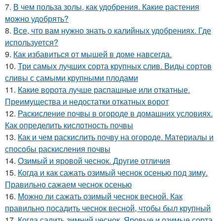
7.
В чем польза золы, как удобрения. Какие растения
можно удобрять?
8.
Все, что вам нужно знать о калийных удобрениях. Где
используется?
9.
Как избавиться от мышей в доме навсегда.
10.
Три самых лучших сорта крупных слив. Виды сортов
сливы с самыми крупными плодами
11.
Какие ворота лучше распашные или откатные.
Преимущества и недостатки откатных ворот
12.
Раскисление почвы в огороде в домашних условиях.
Как определить кислотность почвы
13.
Как и чем раскислить почву на огороде. Материалы и
способы раскисления почвы
14.
Озимый и яровой чеснок. Другие отличия
15.
Когда и как сажать озимый чеснок осенью под зиму.
Правильно сажаем чеснок осенью
16.
Можно ли сажать озимый чеснок весной. Как
правильно посадить чеснок весной, чтобы был крупный
17.
Когда садить зимний чеснок. Яровые и озимые сорта