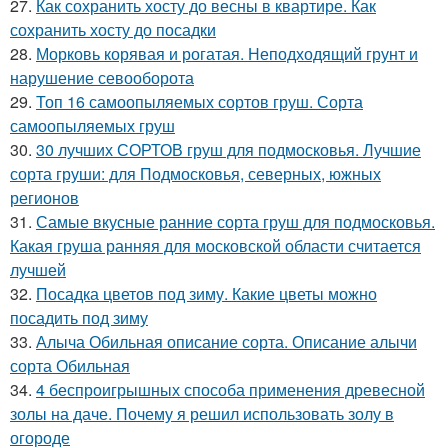
27.
Как сохранить хосту до весны в квартире. Как
сохранить хосту до посадки
28.
Морковь корявая и рогатая. Неподходящий грунт и
нарушение севооборота
29.
Топ 16 самоопыляемых сортов груш. Сорта
самоопыляемых груш
30.
30 лучших СОРТОВ груш для подмосковья. Лучшие
сорта груши: для Подмосковья, северных, южных
регионов
31.
Самые вкусные ранние сорта груш для подмосковья.
Какая груша ранняя для московской области считается
лучшей
32.
Посадка цветов под зиму. Какие цветы можно
посадить под зиму
33.
Алыча Обильная описание сорта. Описание алычи
сорта Обильная
34.
4 беспроигрышных способа применения древесной
золы на даче. Почему я решил использовать золу в
огороде