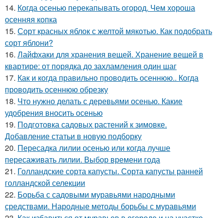
14.
Когда осенью перекапывать огород. Чем хороша
осенняя копка
15.
Сорт красных яблок с желтой мякотью. Как подобрать
сорт яблони?
16.
Лайфхаки для хранения вещей. Хранение вещей в
квартире: от порядка до захламления один шаг
17.
Как и когда правильно проводить осеннюю.. Когда
проводить осеннюю обрезку
18.
Что нужно делать с деревьями осенью. Какие
удобрения вносить осенью
19.
Подготовка садовых растений к зимовке.
Добавление статьи в новую подборку
20.
Пересадка лилии осенью или когда лучше
пересаживать лилии. Выбор времени года
21.
Голландские сорта капусты. Сорта капусты ранней
голландской селекции
22.
Борьба с садовыми муравьями народными
средствами. Народные методы борьбы с муравьями
23.
Как избавиться от муравьев в огороде и на участке.