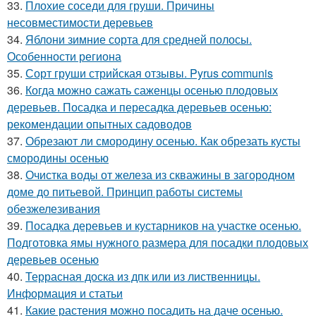
33.
Плохие соседи для груши. Причины
несовместимости деревьев
34.
Яблони зимние сорта для средней полосы.
Особенности региона
35.
Сорт груши стрийская отзывы. Pyrus communis
36.
Когда можно сажать саженцы осенью плодовых
деревьев. Посадка и пересадка деревьев осенью:
рекомендации опытных садоводов
37.
Обрезают ли смородину осенью. Как обрезать кусты
смородины осенью
38.
Очистка воды от железа из скважины в загородном
доме до питьевой. Принцип работы системы
обезжелезивания
39.
Посадка деревьев и кустарников на участке осенью.
Подготовка ямы нужного размера для посадки плодовых
деревьев осенью
40.
Террасная доска из дпк или из лиственницы.
Информация и статьи
41.
Какие растения можно посадить на даче осенью.