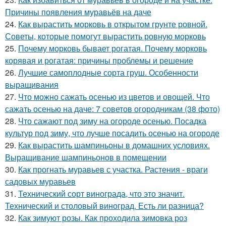
Причины появления муравьёв на даче
24.
Как вырастить морковь в открытом грунте ровной.
Советы, которые помогут вырастить ровную морковь
25.
Почему морковь бывает рогатая. Почему морковь
корявая и рогатая: причины проблемы и решение
26.
Лучшие самоплодные сорта груш. Особенности
выращивания
27.
Что можно сажать осенью из цветов и овощей. Что
сажать осенью на даче: 7 советов огородникам (38 фото)
28.
Что сажают под зиму на огороде осенью. Посадка
культур под зиму, что лучше посадить осенью на огороде
29.
Как вырастить шампиньоны в домашних условиях.
Выращивание шампиньонов в помещении
30.
Как прогнать муравьев с участка. Растения - враги
садовых муравьев
31.
Технический сорт винограда, что это значит.
Технический и столовый виноград. Есть ли разница?
32.
Как зимуют розы. Как проходила зимовка роз