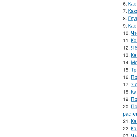
6.
Как
7.
Как
8.
Глу
9.
Как
10.
Чт
11.
Ко
12.
Яб
13.
Ка
14.
Мо
15.
Тр
16.
По
17.
7 
18.
Ка
19.
По
20.
По
расте
21.
Ка
22.
Ка
23.
Чт