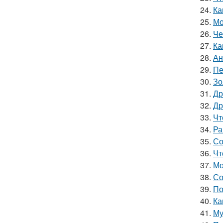
24.
Ка
25.
Мо
26.
Че
27.
Ка
28.
Ан
29.
Пе
30.
Зо
31.
Др
32.
Др
33.
Чт
34.
Ра
35.
Со
36.
Чт
37.
Мо
38.
Со
39.
По
40.
Ка
41.
Му