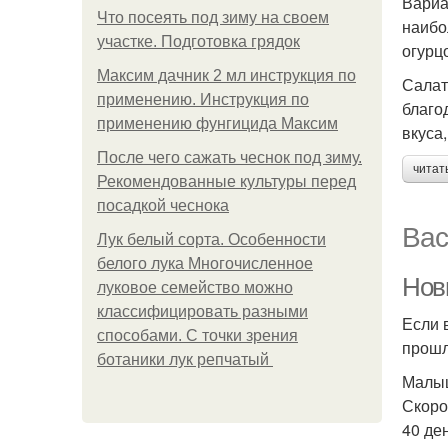
Вариа
Что посеять под зиму на своем
наибо
участке. Подготовка грядок
огурц
Максим дачник 2 мл инструкция по
Салат
применению. Инструкция по
благо
применению фунгицида Максим
вкуса
После чего сажать чеснок под зиму.
читат
Рекомендованные культуры перед
посадкой чеснока
Вас
Лук белый сорта. Особенности
белого лука Многочисленное
Новы
луковое семейство можно
классифицировать разными
Если 
способами. С точки зрения
прошл
ботаники лук репчатый
Малы
Скоро
40 де