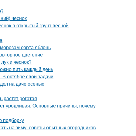
р?
ний) чеснок
еснок в открытый грунт весной
а
 морозам сорта яблонь
повторное цветение
 лук и чеснок?
можно пить каждый день
. В октябре свои задачи
 дел на даче осенью
ь растет рогатая
ет уродливая. Основные причины, почему
ю подборку
жать на зиму: советы опытных огородников