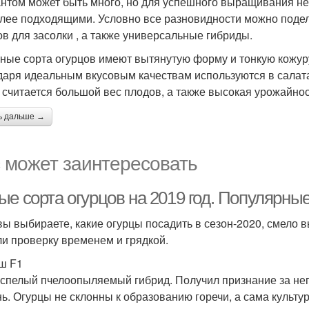
нтом может быть много, но для успешного выращивания не
лее подходящими. Условно все разновидности можно подел
ов для засолки , а также универсальные гибриды.
ные сорта огурцов имеют вытянутую форму и тонкую кожуру
даря идеальным вкусовым качествам используются в салат
, считается большой вес плодов, а также высокая урожайнос
ь дальше →
 может заинтересовать
е сорта огурцов на 2019 год. Популярные
вы выбираете, какие огурцы посадить в сезон-2020, смело в
и проверку временем и грядкой.
ш F1
спелый пчелоопыляемый гибрид. Получил признание за неп
нь. Огурцы не склонны к образованию горечи, а сама культ