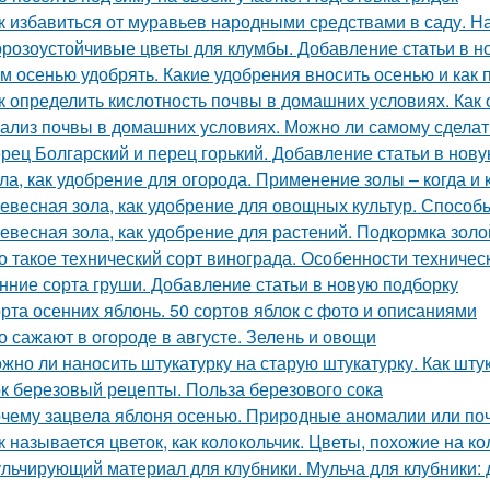
к избавиться от муравьев народными средствами в саду. 
розоустойчивые цветы для клумбы. Добавление статьи в н
м осенью удобрять. Какие удобрения вносить осенью и как 
к определить кислотность почвы в домашних условиях. Как
ализ почвы в домашних условиях. Можно ли самому сделат
рец Болгарский и перец горький. Добавление статьи в нов
ла, как удобрение для огорода. Применение золы – когда и 
евесная зола, как удобрение для овощных культур. Спосо
евесная зола, как удобрение для растений. Подкормка золо
о такое технический сорт винограда. Особенности техничес
нние сорта груши. Добавление статьи в новую подборку
рта осенних яблонь. 50 сортов яблок с фото и описаниями
о сажают в огороде в августе. Зелень и овощи
жно ли наносить штукатурку на старую штукатурку. Как шту
к березовый рецепты. Польза березового сока
чему зацвела яблоня осенью. Природные аномалии или поч
к называется цветок, как колокольчик. Цветы, похожие на к
льчирующий материал для клубники. Мульча для клубники: 