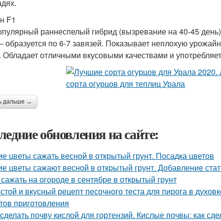
дях.
н F1
опулярный раннеспелый гибрид (вызревание на 40-45 день)
— образуется по 6-7 завязей. Показывает неплохую урожайнн
. Обладает отличными вкусовыми качествами и употребляетс
ь дальше →
ледние обновления на сайте:
ие цветы сажать весной в открытый грунт. Посадка цветов
ие цветы сажают весной в открытый грунт. Добавление стат
 сажать на огороде в сентябре в открытый грунт
стой и вкусный рецепт песочного теста для пирога в духовк
тов приготовления
 сделать почву кислой для гортензий. Кислые почвы: как сде