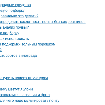
Народные средства
овую подборку
правильно это делать?
 определить кислотность почвы без химреактивов
ь анализ почвы?
ую подборку
как использовать
бы подкормки зольным порошком
й
ких сортов винограда
катурить поверх штукатурки
ему цветут яблони
олокольчики: названия и фото
для чего надо мульчировать почву