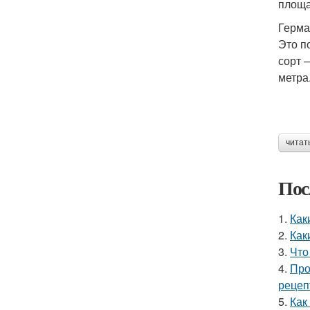
площа
Герма
Это п
сорт 
метра
читат
Пос
1.
Как
2.
Как
3.
Что
4.
Про
рецеп
5.
Как