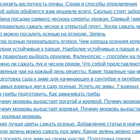
 снизить кислотность почвы. Сроки и способы определения
ой забор обойдется вам дешевле всего. Сколько стоит забо
бина посадки озимого чеснока секреты урожая. Озимый (зим
 правильно сажать чеснок в открытый грунт.. Когда сажать ч
о можно посадить осенью на огороде. Зелень
гда осенью перекапывать огород. Чем хороша осенняя копк
лони устойчивые к парше. Наиболее устойчивые к парше и
к правильно выбрать орхидею. Фаленопсис – способен на 
жно ли сажать лук и чеснок рядом. Что собой представляют
авяные чаи на каждый день рецепты. Какие травяные чаи 
дготовка сада к зиме для начинающих в сентябре и октябре
самых важных дел в саду осенью. Успеть до зимы. 7 важных
к грибы подготовить. Как замачивать грибы
чему морковь вырастает рогатой и корявой. Почему морков
чему морковь вырастает корявая. Почему морковь выраста
т корявая морковь
кие лучше цветы сажать осенью. Добавление статьи в нову
кую зелень можно сажать под зиму. Какую зелень можно са
о посеять под зиму на своем участке. Подготовка грядок