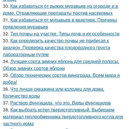
30.
Как избавиться от рыжих муравьев на огороде и в
доме. Отравляющие препараты против насекомых
31.
Как избавиться от муравьев в квартире. Причины
появления муравьев
32.
Тип почвы на участке. Типы почв и их особенности
33.
Как определить качество почвы не прибегая к
анализу. Проверка качества плодородного грунта
лабораторным путем
34.
Лучшие сорта зимних яблонь для средней полосы.
Обзор зимних сортов яблони
35.
Обзор технических сортов винограда. Всем мира и
добра!
36.
Что лучше скважина или колодец для дома.
Количество воды
37.
Раствор фунгицида, что это. Виды фунгицидов
38.
Как выбрать котел твердотопливный. Выбираем
материал теплообменника твердотопливного котла для
частного дома