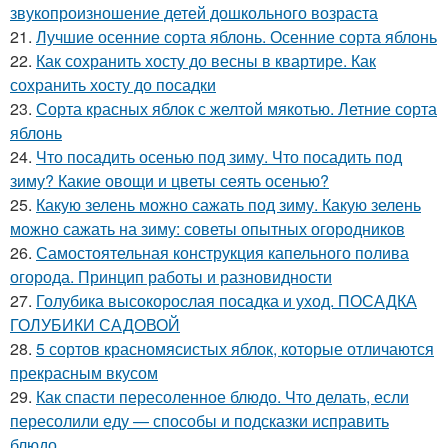
звукопроизношение детей дошкольного возраста
21.
Лучшие осенние сорта яблонь. Осенние сорта яблонь
22.
Как сохранить хосту до весны в квартире. Как
сохранить хосту до посадки
23.
Сорта красных яблок с желтой мякотью. Летние сорта
яблонь
24.
Что посадить осенью под зиму. Что посадить под
зиму? Какие овощи и цветы сеять осенью?
25.
Какую зелень можно сажать под зиму. Какую зелень
можно сажать на зиму: советы опытных огородников
26.
Самостоятельная конструкция капельного полива
огорода. Принцип работы и разновидности
27.
Голубика высокорослая посадка и уход. ПОСАДКА
ГОЛУБИКИ САДОВОЙ
28.
5 сортов красномясистых яблок, которые отличаются
прекрасным вкусом
29.
Как спасти пересоленное блюдо. Что делать, если
пересолили еду — способы и подсказки исправить
блюдо