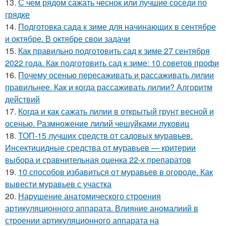
13.
С чем рядом сажать чеснок или лучшие соседи по
грядке
14.
Подготовка сада к зиме для начинающих в сентябре
и октябре. В октябре свои задачи
15.
Как правильно подготовить сад к зиме 27 сентября
2022 года. Как подготовить сад к зиме: 10 советов профи
16.
Почему осенью пересаживать и рассаживать лилии
правильнее. Как и когда рассаживать лилии? Алгоритм
действий
17.
Когда и как сажать лилии в открытый грунт весной и
осенью. Размножение лилий чешуйками луковиц
18.
ТОП-15 лучших средств от садовых муравьев.
Инсектицидные средства от муравьев — критерии
выбора и сравнительная оценка 22-х препаратов
19.
10 способов избавиться от муравьев в огороде. Как
вывести муравьев с участка
20.
Нарушение анатомического строения
артикуляционного аппарата. Влияние аномалиий в
строении артикуляционного аппарата на