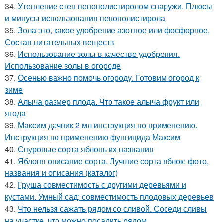
34.
Утепление стен пенополистиролом снаружи. Плюсы
и минусы использования пенополистирола
35.
Зола это, какое удобрение азотное или фосфорное.
Состав питательных веществ
36.
Использование золы в качестве удобрения.
Использование золы в огороде
37.
Осенью важно помочь огороду. Готовим огород к
зиме
38.
Алыча размер плода. Что такое алыча фрукт или
ягода
39.
Максим дачник 2 мл инструкция по применению.
Инструкция по применению фунгицида Максим
40.
Спуровые сорта яблонь их названия
41.
Яблоня описание сорта. Лучшие сорта яблок: фото,
названия и описания (каталог)
42.
Груша совместимость с другими деревьями и
кустами. Умный сад: совместимость плодовых деревьев
43.
Что нельзя сажать рядом со сливой. Соседи сливы
на участке, что можно посадить рядом