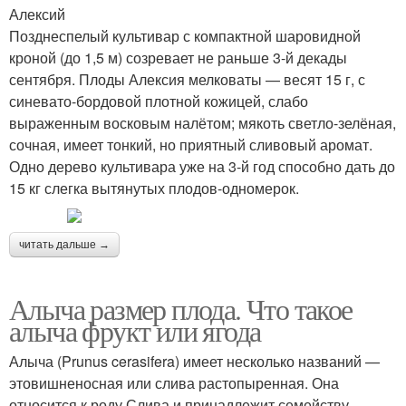
Алексий
Позднеспелый культивар с компактной шаровидной
кроной (до 1,5 м) созревает не раньше 3-й декады
сентября. Плоды Алексия мелковаты — весят 15 г, с
синевато-бордовой плотной кожицей, слабо
выраженным восковым налётом; мякоть светло-зелёная,
сочная, имеет тонкий, но приятный сливовый аромат.
Одно дерево культивара уже на 3-й год способно дать до
15 кг слегка вытянутых плодов-одномерок.
читать дальше →
Алыча размер плода. Что такое
алыча фрукт или ягода
Алыча (Prunus cerasifera) имеет несколько названий —
этовишненосная или слива растопыренная. Она
относится к роду Слива и принадлежит семейству