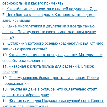
сернокислый) и как его применять
6.
Как избавиться от кротов и мышей на участке. Яды
7.
Чего боятся мыши в доме. Как понять, что в доме
завелись мыши
8.
Какие многолетники и двулетники я всегда сажаю
осенью. Почему осенью сажать многолетники лучше
всего?
9.
Кустарник у которого осенью краснеют листья. От чего
зависит окраска листвы?
10.
Как и чем раскислить почву на участке. Материалы и
способы раскисления почвы
11.
Янтарная кислота польза для растений. Список
лекарств
12.
Почему морковь бывает рогатая и корявая. Режим
прореживания
13.
Работы на даче в октябре. Что обязательно стоит
сделать в октябре на даче
14.
Желтая слива для Подмосковья лучший сорт. Сливы-
карлики для Подмосковья