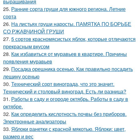
выращивания
25.
Ранние сорта груши для южного региона. Летние
сорта
26.
На листьях груши наросты. ПАМЯТКА ПО БОРЬБЕ
СО РЖАВЧИНОЙ ГРУШИ
27.
5 сортов красномясистых яблок, которые отличаются
прекрасным вкусом
28.
Как избавиться от муравьев в квартире. Причины
появления муравьев
29.
Посадка орешника осенью. Как правильно посадить
лещину осенью
30.
Технический сорт винограда, что это значит.
Технический и столовый виноград. Есть ли разница?
31.
Работы в саду и огороде октябрь. Работы в саду в
октябре.
32.
Как определить кислотность почвы без приборов.
Электронные анализаторы
33.
Яблоки ранетки с красной мякотью. Яблоки: цвет,
размер и вес