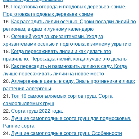
15.
Подготовка огорода и плодовых деревьев к зиме.
Подготовка плодовых деревьев к зиме
16.
Как рассадить лилии осенью. Сроки посадки лилий по
регионам, видам и лунному календарю
17.
Осенний уход за хризантемами. Уход за
хризантемами осенью и подготовка к зимнему укрытию
18.
Когда пересаживать лилии и как делать это
правильно. Пересадка лилий: когда лучше это делать
19.
Как пересадить и размножить лилию в саду. Когда
лучше пересаживать лилии на новое место
20.
Аллергенные цветы в саду. Знать противника в лицо:
растения-аллергены
21.
Топ 16 самоопыляемых сортов груш. Сорта
самоопыляемых груш
22.
Сорта груш 2022 года.
23.
Лучшие самоплодные сорта груш для подмосковья.
Ранние сорта
24.
Лучшие самоплодные сорта груш. Особенности