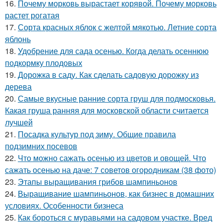
16.
Почему морковь вырастает корявой. Почему морковь
растет рогатая
17.
Сорта красных яблок с желтой мякотью. Летние сорта
яблонь
18.
Удобрение для сада осенью. Когда делать осеннюю
подкормку плодовых
19.
Дорожка в саду. Как сделать садовую дорожку из
дерева
20.
Самые вкусные ранние сорта груш для подмосковья.
Какая груша ранняя для московской области считается
лучшей
21.
Посадка культур под зиму. Общие правила
подзимних посевов
22.
Что можно сажать осенью из цветов и овощей. Что
сажать осенью на даче: 7 советов огородникам (38 фото)
23.
Этапы выращивания грибов шампиньонов
24.
Выращивание шампиньонов, как бизнес в домашних
условиях. Особенности бизнеса
25.
Как бороться с муравьями на садовом участке. Вред