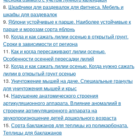
8.
Шкафчики для раздевалок для фитнеса. Мебель и
шкафы для раздевалок
9.
Яблони устойчивые к парше. Наиболее устойчивые к
парше и морозам сорта яблонь
10.
Когда и как сажать лилии осенью в открытый грунт.
Сроки в зависимости от региона
11.
Как и когда пересаживают лилии осенью.
Особенности осенней пересадки лилий
12.
Когда и как сажать лилии осенью. Когда нужно сажать
лилии в открытый грунт осенью
13.
Уничтожение мышей на даче. Специальные гранулы
для уничтожения мышей и крыс
14.
Нарушение анатомического строения
артикуляционного аппарата. Влияние аномалиий в
строении артикуляционного аппарата на
звукопроизношение детей дошкольного возраста
15.
Сорта баклажанов для теплицы из поликарбоната.
Теплицы для баклажанов