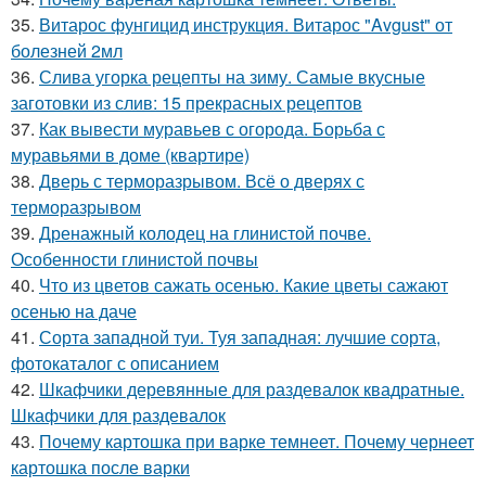
35.
Витарос фунгицид инструкция. Витарос "Avgust" от
болезней 2мл
36.
Слива угорка рецепты на зиму. Самые вкусные
заготовки из слив: 15 прекрасных рецептов
37.
Как вывести муравьев с огорода. Борьба с
муравьями в доме (квартире)
38.
Дверь с терморазрывом. Всё о дверях с
терморазрывом
39.
Дренажный колодец на глинистой почве.
Особенности глинистой почвы
40.
Что из цветов сажать осенью. Какие цветы сажают
осенью на даче
41.
Сорта западной туи. Туя западная: лучшие сорта,
фотокаталог с описанием
42.
Шкафчики деревянные для раздевалок квадратные.
Шкафчики для раздевалок
43.
Почему картошка при варке темнеет. Почему чернеет
картошка после варки