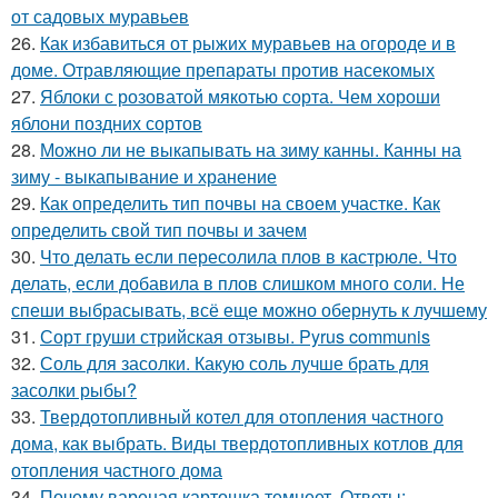
от садовых муравьев
26.
Как избавиться от рыжих муравьев на огороде и в
доме. Отравляющие препараты против насекомых
27.
Яблоки с розоватой мякотью сорта. Чем хороши
яблони поздних сортов
28.
Можно ли не выкапывать на зиму канны. Канны на
зиму - выкапывание и хранение
29.
Как определить тип почвы на своем участке. Как
определить свой тип почвы и зачем
30.
Что делать если пересолила плов в кастрюле. Что
делать, если добавила в плов слишком много соли. Не
спеши выбрасывать, всё еще можно обернуть к лучшему
31.
Сорт груши стрийская отзывы. Pyrus communis
32.
Соль для засолки. Какую соль лучше брать для
засолки рыбы?
33.
Твердотопливный котел для отопления частного
дома, как выбрать. Виды твердотопливных котлов для
отопления частного дома
34.
Почему вареная картошка темнеет. Ответы: