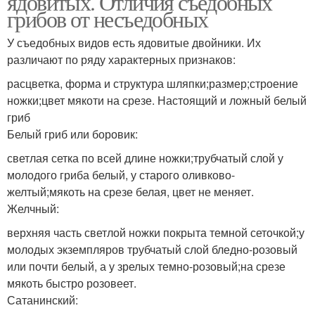
ядовитых. Отличия съедобных
грибов от несъедобных
У съедобных видов есть ядовитые двойники. Их
различают по ряду характерных признаков:
расцветка, форма и структура шляпки;размер;строение
ножки;цвет мякоти на срезе. Настоящий и ложный белый
гриб
Белый гриб или боровик:
светлая сетка по всей длине ножки;трубчатый слой у
молодого гриба белый, у старого оливково-
желтый;мякоть на срезе белая, цвет не меняет.
Желчный:
верхняя часть светлой ножки покрыта темной сеточкой;у
молодых экземпляров трубчатый слой бледно-розовый
или почти белый, а у зрелых темно-розовый;на срезе
мякоть быстро розовеет.
Сатанинский: