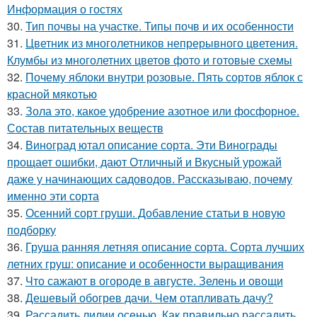
Информация о гостях
30.
Тип почвы на участке. Типы почв и их особенности
31.
Цветник из многолетников непрерывного цветения.
Клумбы из многолетних цветов фото и готовые схемы
32.
Почему яблоки внутри розовые. Пять сортов яблок с
красной мякотью
33.
Зола это, какое удобрение азотное или фосфорное.
Состав питательных веществ
34.
Виноград ютал описание сорта. Эти Винограды
прощает ошибки, дают Отличный и Вкусный урожай
даже у начинающих садоводов. Рассказываю, почему
именно эти сорта
35.
Осенний сорт груши. Добавление статьи в новую
подборку
36.
Груша ранняя летняя описание сорта. Сорта лучших
летних груш: описание и особенности выращивания
37.
Что сажают в огороде в августе. Зелень и овощи
38.
Дешевый обогрев дачи. Чем отапливать дачу?
39.
Рассадить лилии осенью. Как правильно рассадить