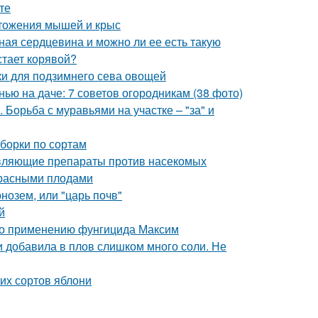
те
тожения мышей и крыс
ная сердцевина и можно ли ее есть такую
тает корявой?
дки для подзимнего сева овощей
нью на даче: 7 советов огородникам (38 фото)
Борьба с муравьями на участке – "за" и
борки по сортам
равляющие препараты против насекомых
 красными плодами
нозем, или "царь почв"
й
 по применению фунгицида Максим
ли добавила в плов слишком много соли. Не
их сортов яблони