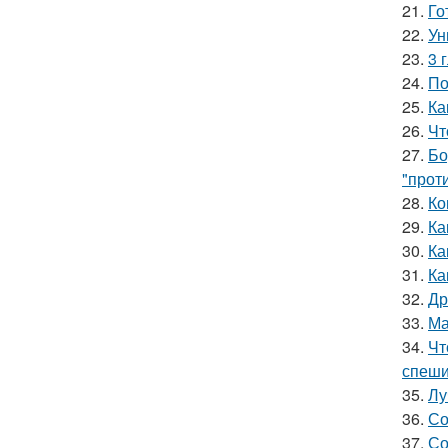
21.
Го
22.
Ун
23.
3 
24.
По
25.
Ка
26.
Чт
27.
Бо
"прот
28.
Ко
29.
Ка
30.
Ка
31.
Ка
32.
Др
33.
Ма
34.
Чт
спеши
35.
Лу
36.
Со
37.
Со