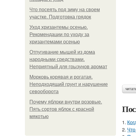
Что посеять под зиму на своем
участке. Подготовка грядок
Уход хризантемы осенью.
Рекомендации по уходу за
хризантемами осенью
Отпугивание мышей из дома
народными средствами.
Неприятный для грызунов аромат
Морковь корявая и рогатая.
Неподходящий грунт и нарушение
читат
севооборота
Почему яблоки внутри розовые.
Пос
Пять сортов яблок с красной
мякотью
1.
Ког
2.
Что