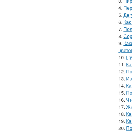
3.
Пир
4.
Пер
5.
Дег
6.
Как
7.
Пол
8.
Сор
9.
Как
цвето
10.
Гр
11.
Ка
12.
По
13.
Из
14.
Ка
15.
По
16.
Чт
17.
Жи
18.
Ка
19.
Ка
20.
По