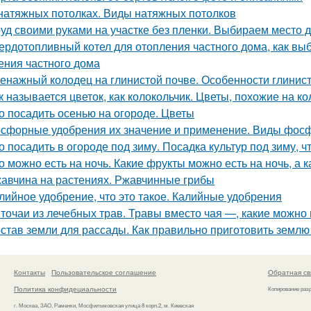
натяжных потолках. Виды натяжных потолков
уд своими руками на участке без пленки. Выбираем место д
ердотопливный котел для отопления частного дома, как вы
ения частного дома
енажный колодец на глинистой почве. Особенности глинис
к называется цветок, как колокольчик. Цветы, похожие на к
о посадить осенью на огороде. Цветы
сфорные удобрения их значение и применение. Виды фос
о посадить в огороде под зиму. Посадка культур под зиму, 
о можно есть на ночь. Какие фрукты можно есть на ночь, а к
авчина на растениях. Ржавчинные грибы
лийное удобрение, что это такое. Калийные удобрения
точаи из лечебных трав. Травы вместо чая —, какие можно 
став земли для рассады. Как правильно приготовить землю
Контакты
Пользовательское соглашение
Обратная св
Политика конфидециальности
Копирование раз
г. Москва, ЗАО, Раменки, Мосфильмовская улица 8 корп.2, м. Киевская