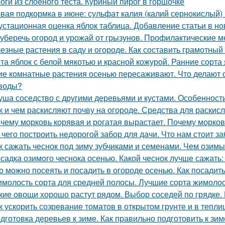
оги из слоеного теста. Куриный пирог в горшочке
вая подкормка в июне: сульфат калия (калий сернокислый) 
устационная оценка яблок таблица. Добавление статьи в н
 уберечь огород и урожай от грызунов. Профилактические м
езные растения в саду и огороде. Как составить грамотный
та яблок с белой мякотью и красной кожурой. Ранние сорта
ие комнатные растения осенью пересаживают. Что делают
воды?
уша соседство с другими деревьями и кустами. Особенност
к и чем раскисляют почву на огороде. Средства для раскис
чему морковь корявая и рогатая вырастает. Почему морков
 чего построить недорогой забор для дачи. Что нам стоит з
к сажать чеснок под зиму зубчиками и семенами. Чем озимы
садка озимого чеснока осенью. Какой чеснок лучше сажать
о можно посеять и посадить в огороде осенью. Как посадить
молость сорта для средней полосы. Лучшие сорта жимолос
кие овощи хорошо растут рядом. Выбор соседей по грядке. 
к ускорить созревание томатов в открытом грунте и в тепли
дготовка деревьев к зиме. Как правильно подготовить к зим