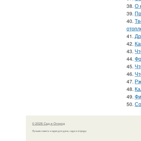
38.
О 
39.
Пр
40.
Тв
отопл
41.
Др
42.
Ка
43.
Чт
44.
Фо
45.
Чт
46.
Чт
47.
Рж
48.
Ка
49.
Фи
50.
Со
© 2026 Сад и Огород
Лучшие советы и идеи для дачи, сада и огорода