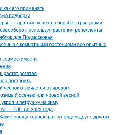
и как его применять
овую подборку
еры — гарантия успеха в борьбе с грызунами
 севооборот, используя растения-репелленты
 яблок для Подмосковья
 осенью с комнатными растениями все опытные
и совместимости
ления
ь растет рогатая
абор построить
й чеснок отличается от ярового
: озимый осенью или яровой весной
 укроп и петрушку на зиму
ти — ТОП-50 2022 года
Какие овощи хорошо растут рядом друг с другом
це
е