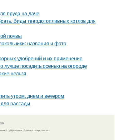
ля пруда на даче
брать. Виды твердотопливных котлов для
той почвы
олокольчики: названия и фото
форных удобрений и их применение
что лучше посадить осенью на огороде
акие нельзя
пить утром, днем и вечером
 для рассады
язь
решено при указании обратной гиперссылки.