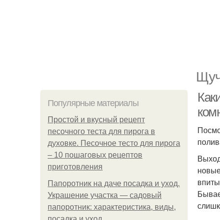
Щуч
Как
Популярные материалы
ком
Простой и вкусный рецепт
Посмо
песочного теста для пирога в
полив
духовке. Песочное тесто для пирога
– 10 пошаговых рецептов
Выход
приготовления
новые
впиты
Папоротник на даче посадка и уход.
Бывает
Украшение участка — садовый
слишк
папоротник: характеристика, виды,
посадка и уход