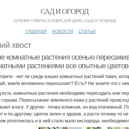
САД И ОГОРОД
лучшие советы и идеи для дачи, сада и огорода
главная
новости
статьи
ий хвост
ие комнатные растения осенью пересажив
натными растениями все опытные цвето
трите - нет ли среди ваших комнатных растений таких, кото
ай, земля мгновенно пересыхает? Есть? Не знаете что с ни
 есть: комнатные растения необходимо пересадить или пер
 горшки. Пересыхание земляного кома у растений происходи
вают влагу. У других - почва влажная, но вид плачевный. По
 и по-другому: цветок зелен и здоров, а расти почему-то не 
ом уплотнилась и в ней стало мало кислорода, необходимо