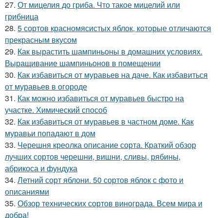
27.
От мицелия до гриба. Что такое мицелий или
грибница
28.
5 сортов красномясистых яблок, которые отличаются
прекрасным вкусом
29.
Как вырастить шампиньоны в домашних условиях.
Выращивание шампиньонов в помещении
30.
Как избавиться от муравьев на даче. Как избавиться
от муравьев в огороде
31.
Как можно избавиться от муравьев быстро на
участке. Химический способ
32.
Как избавиться от муравьев в частном доме. Как
муравьи попадают в дом
33.
Черешня креолка описание сорта. Краткий обзор
лучших сортов черешни, вишни, сливы, рябины,
абрикоса и фундука
34.
Летний сорт яблони. 50 сортов яблок с фото и
описаниями
35.
Обзор технических сортов винограда. Всем мира и
добра!