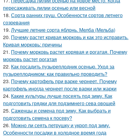
17.
Пересадка лилий осенью на новое место. Когда
пересаживать лилии осенью или весной
18.
Сорта ранних груш. Особенности сортов летнего
созревания
19.
Лучшие летние сорта яблонь. Мелба (Мельба)
20.
Почему растет кривая морковь и как это исправить.
Кривая морковь: причины
21.
Почему морковь растет корявая и рогатая. Почему
морковь растет рогатая
22.
Как посадить пузыреплодник осенью. Уход за
пузыреплодником: как правильно проводить?
23.
Почему картофель при варке чернеет. Почему
картофель иногда чернеет после варки или жарки
24.
Какие культуры лучше посеять под зиму. Как
подготовить грядки для подзимнего сева овощей
25.
Саженцы и семена под зиму. Как выбрать и
подготовить семена к посеву?
26.
Можно ли сеять петрушку и укроп под зиму.
Особенности посадки в холодное время года