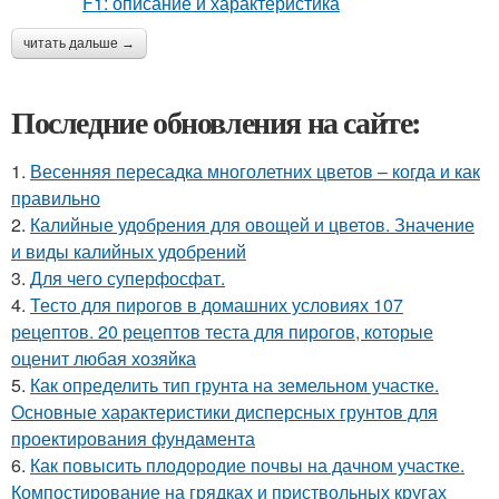
читать дальше →
Последние обновления на сайте:
1.
Весенняя пересадка многолетних цветов – когда и как
правильно
2.
Калийные удобрения для овощей и цветов. Значение
и виды калийных удобрений
3.
Для чего суперфосфат.
4.
Тесто для пирогов в домашних условиях 107
рецептов. 20 рецептов теста для пирогов, которые
оценит любая хозяйка
5.
Как определить тип грунта на земельном участке.
Основные характеристики дисперсных грунтов для
проектирования фундамента
6.
Как повысить плодородие почвы на дачном участке.
Компостирование на грядках и приствольных кругах