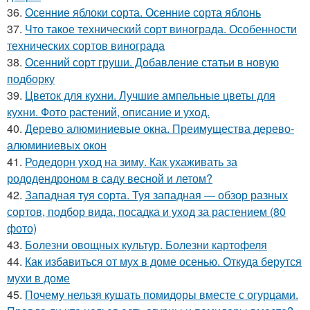
36.
Осенние яблоки сорта. Осенние сорта яблонь
37.
Что такое технический сорт винограда. Особенности
технических сортов винограда
38.
Осенний сорт груши. Добавление статьи в новую
подборку
39.
Цветок для кухни. Лучшие ампельные цветы для
кухни. Фото растений, описание и уход.
40.
Дерево алюминиевые окна. Преимущества дерево-
алюминиевых окон
41.
Родедорн уход на зиму. Как ухаживать за
рододендроном в саду весной и летом?
42.
Западная туя сорта. Туя западная — обзор разных
сортов, подбор вида, посадка и уход за растением (80
фото)
43.
Болезни овощных культур. Болезни картофеля
44.
Как избавиться от мух в доме осенью. Откуда берутся
мухи в доме
45.
Почему нельзя кушать помидоры вместе с огурцами.